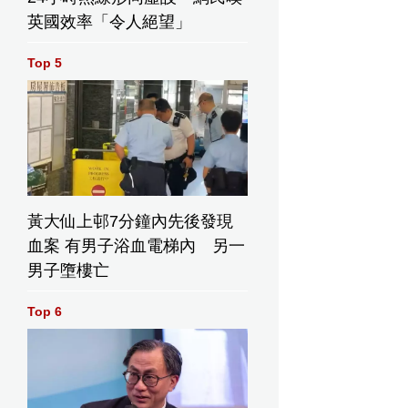
英國效率「令人絕望」
Top 5
黃大仙上邨7分鐘內先後發現
血案 有男子浴血電梯內 另一
男子墮樓亡
Top 6