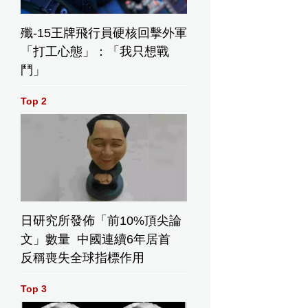
殲-15王牌飛行員硬核回擊外軍
「打工心態」：「我只想戰
鬥」
Top 2
日研究所發佈「前10%頂尖論
文」數量 中國連續6年居首
反稱喪失全球指標作用
Top 3