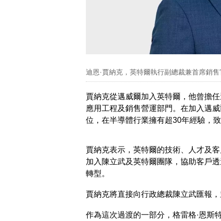
迪恩·賈納克，英特爾執行副總裁兼首席銷售官
賈納克從邁威爾加入英特爾，他曾擔任
應用工程及銷售營運部門。在加入邁威
位，在半導體行業擁有超30年經驗，
賈納克表示，英特爾的技術、人才及客
加入陳立武及英特爾團隊，協助客戶透
轉型。
賈納克將直接向行政總裁陳立武匯報，
作為這次過渡的一部分，格雷格·恩斯