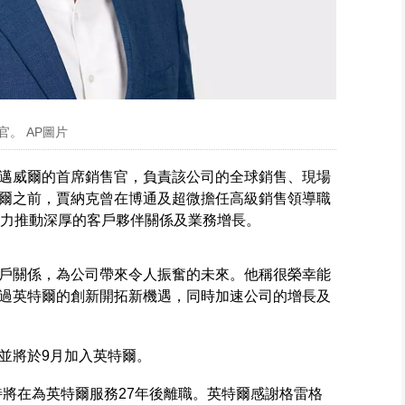
。 AP圖片
邁威爾的首席銷售官，負責該公司的全球銷售、現場
爾之前，賈納克曾在博通及超微擔任高級銷售領導職
致力推動深厚的客戶夥伴關係及業務增長。
戶關係，為公司帶來令人振奮的未來。他稱很榮幸能
過英特爾的創新開拓新機遇，同時加速公司的增長及
並將於9月加入英特爾。
特將在為英特爾服務27年後離職。英特爾感謝格雷格