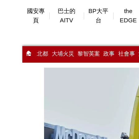
國安專
巴士的
BP大平
the
頁
AITV
台
EDGE
北都
大埔火災
黎智英案
政事
社會事