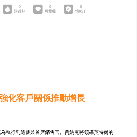
 強化客戶關係推動增長
克為執行副總裁兼首席銷售官。賈納克將領導英特爾的