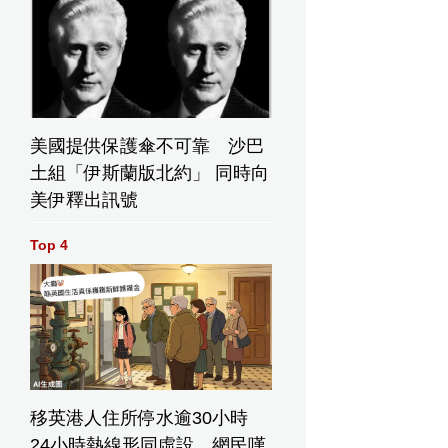
美國提供保護傘不可靠 沙巴
土組「伊斯蘭版北約」 同時向
美伊釋出訊號
Top 4
移英港人住所停水逾30小時
24小時熱線形同虛設 網民嘆