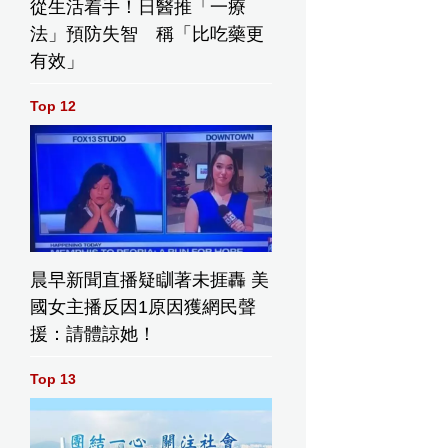
從生活着手！日醫推「一療
法」預防失智 稱「比吃藥更
有效」
Top 12
晨早新聞直播疑瞓著未捱轟 美
國女主播反因1原因獲網民聲
援：請體諒她！
Top 13