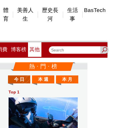
體
美善人
歷史長
生活
BasTech
育
生
河
事
消費
博客榜
其他
熱 · 門 · 榜
今 日
本 週
本 月
Top 1