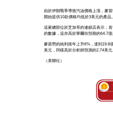
由於伊朗戰爭導致汽油價格上漲，麥當
開始提供10款價格均低於3美元的產品
這家總部位於芝加哥的連鎖店表示，首季收
的數據，這亦高於華爾街預期的64.7
麥當勞的純利按年上升6%，達到19.8
美元，同樣高於分析師預測的2.74美元
（美聯社）