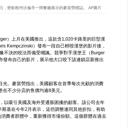
25年9月2日，密歇根州沃倫市一間餐廳展示的麥當勞標誌。 AP圖片
h burger）上月在美國推出，這款含1,020卡路里的巨型漢
s Kempczinski）發布一段自己輕咬漢堡的影片後，
不決的咬法而備受嘲諷。競爭對手漢堡王（Burger
tis）亦發布自己的影片，展示他大口咬下該連鎖店新推出
引大眾目光。麥當勞指出，美國顧客在首季每次光顧的消費
h漢堡在不少分店的售價均逾8美元。
，以吸引美國及海外受通脹困擾的顧客。該公司去年
辛斯基在今年2月表示，這些調整連同其他折扣，有助
下的消費者群體中，重新獲得市場份額。這個群體在過去