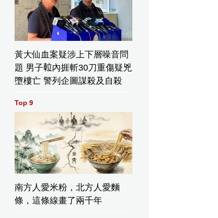
黃大仙血案疑涉上下層噪音問
題 男子𨋢內捱斬30刀重傷疑兇
墮樓亡 警列企圖謀殺及自殺
Top 9
南方人愛米粉，北方人愛麵
條，這條線畫了兩千年