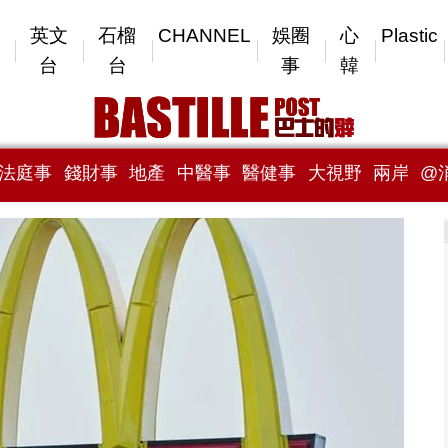
英文
石榴
CHANNEL
娛圈
心
Plastic
台
台
事
韓
法庭事
錢財事
地產
中醫事
醫健事
大視野
兩岸
@