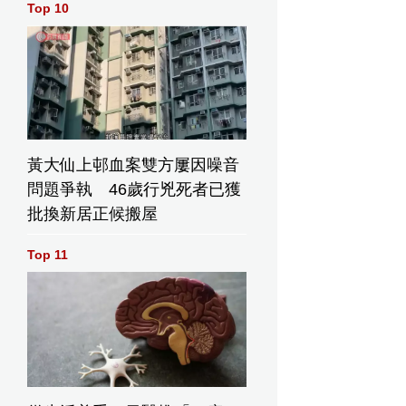
Top 10
黃大仙上邨血案雙方屢因噪音
問題爭執 46歲行兇死者已獲
批換新居正候搬屋
Top 11