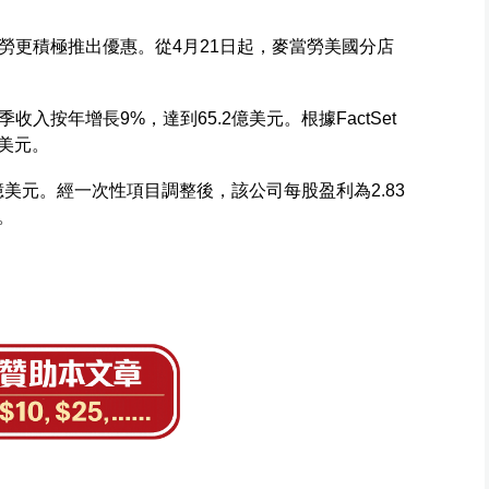
勞更積極推出優惠。從4月21日起，麥當勞美國分店
。
入按年增長9%，達到65.2億美元。根據FactSet
億美元。
億美元。經一次性項目調整後，該公司每股盈利為2.83
。