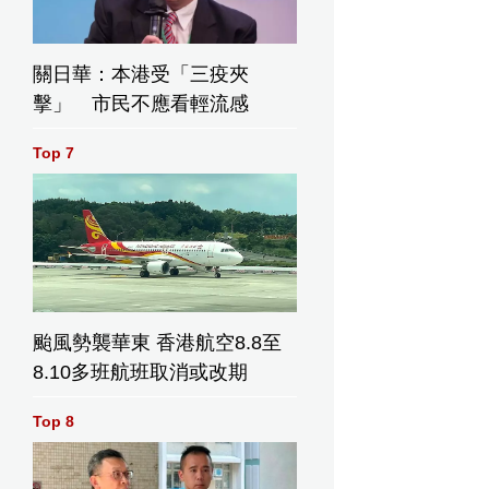
關日華：本港受「三疫夾
擊」 市民不應看輕流感
Top 7
颱風勢襲華東 香港航空8.8至
8.10多班航班取消或改期
Top 8