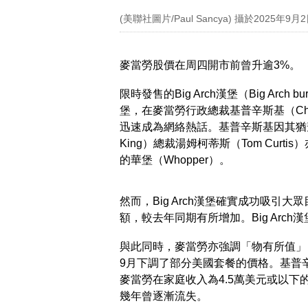
(美聯社圖片/Paul Sancya) 攝於20
麥當勞股價在周四開市前曾升逾3%。
限時發售的Big Arch漢堡（Big Arc
堡，在麥當勞行政總裁基普辛斯基（Chri
迅速成為網絡熱話。基普辛斯基因其猶豫
King）總裁湯姆柯蒂斯（Tom Cur
的華堡（Whopper）。
然而，Big Arch漢堡確實成功吸
額，較去年同期有所增加。Big Arc
與此同時，麥當勞亦強調「物有所值」
9月下調了部分美國套餐的價格。基普
麥當勞在家庭收入為4.5萬美元或以
幾年曾逐漸流失。