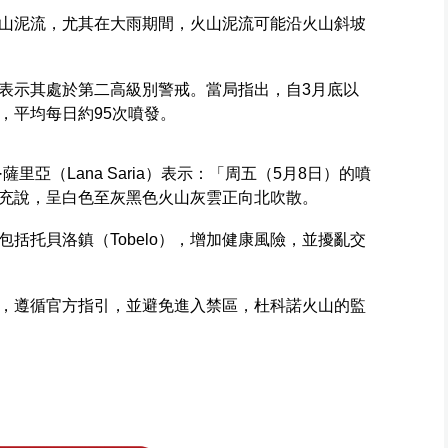
山泥流，尤其在大雨期間，火山泥流可能沿火山斜坡
表示其處於第二高級別警戒。當局指出，自3月底以
，平均每日約95次噴發。
里亞（Lana Saria）表示：「周五（5月8日）的噴
充說，呈白色至灰黑色火山灰雲正向北吹散。
括托貝洛鎮（Tobelo），增加健康風險，並擾亂交
，遵循官方指引，並避免進入禁區，杜科諾火山的監