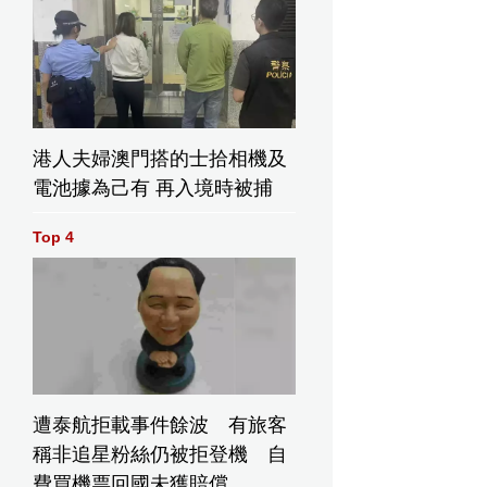
港人夫婦澳門搭的士拾相機及
電池據為己有 再入境時被捕
Top 4
遭泰航拒載事件餘波 有旅客
稱非追星粉絲仍被拒登機 自
費買機票回國未獲賠償