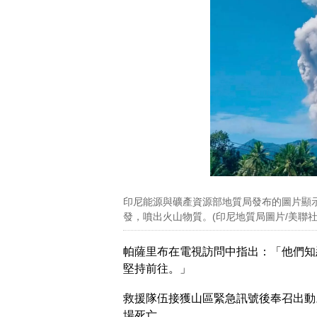
印尼能源與礦產資源部地質局發布的圖片顯示
發，噴出火山物質。(印尼地質局圖片/美聯社)
帕薩里布在電視訪問中指出：「他們知
堅持前往。」
救援隊伍接獲山區緊急訊號後奉召出動
場死亡。