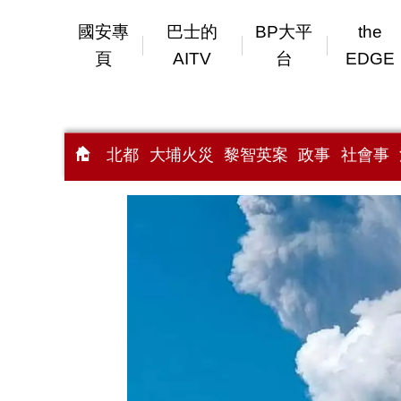
國安專
巴士的
BP大平
the
頁
AITV
台
EDGE
北都
大埔火災
黎智英案
政事
社會事