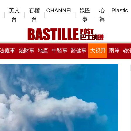
英文
石榴
CHANNEL
娛圈
心
Plastic
台
台
事
韓
法庭事
錢財事
地產
中醫事
醫健事
大視野
兩岸
@