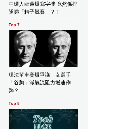
中環人龍逼爆寫字樓 竟然係排
隊睇「精子競賽」？！
Top 7
環法單車賽爆爭議 女選手
「谷胸」減氣流阻力增速作
弊？
Top 8