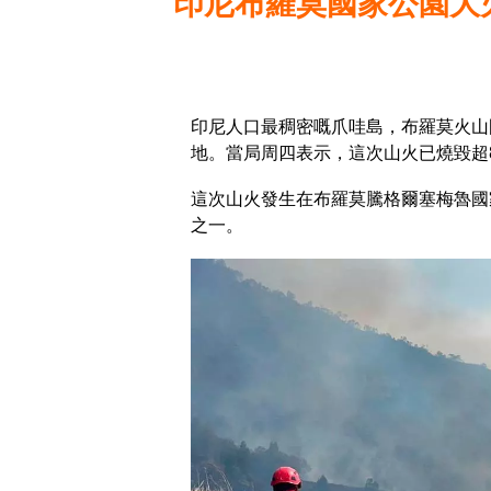
印尼布羅莫國家公園大火
印尼人口最稠密嘅爪哇島，布羅莫火山
地。當局周四表示，這次山火已燒毀超
這次山火發生在布羅莫騰格爾塞梅魯國
之一。