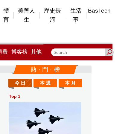
體
美善人
歷史長
生活
BasTech
育
生
河
事
消費
博客榜
其他
熱 · 門 · 榜
今 日
本 週
本 月
Top 1