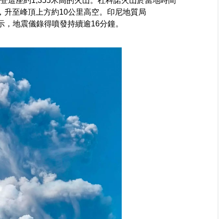
登這座約1,355米高的火山。杜科諾火山於當地時間
，升至峰頂上方約10公里高空。印尼地質局
gency）表示，地震儀錄得噴發持續逾16分鐘。