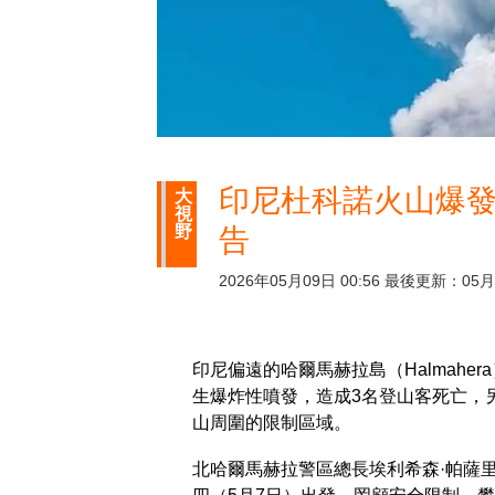
印尼杜科諾火山爆發
大
視
野
告
2026年05月09日 00:56 最後更新：05月1
印尼偏遠的哈爾馬赫拉島（Halmahera
生爆炸性噴發，造成3名登山客死亡，
山周圍的限制區域。
北哈爾馬赫拉警區總長埃利希森·帕薩里布（E