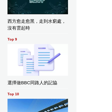
西方愈走愈黑，走到水窮處，
沒有雲起時
Top 9
選擇做BBC同路人的記協
Top 10