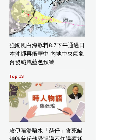
強颱風白海豚料8.7下午通過日
本沖繩再衝華中 內地中央氣象
台發颱風藍色預警
Top 13
攻伊唔湯唔水「赫仔」食死貓
特朗普斥他受誤導不知導彈耗