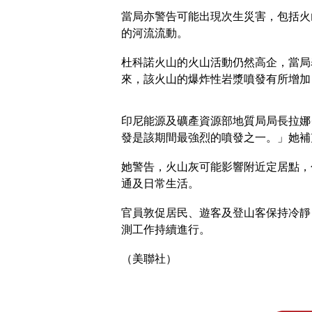
當局亦警告可能出現次生災害，包括火
的河流流動。
杜科諾火山的火山活動仍然高企，當局
來，該火山的爆炸性岩漿噴發有所增加
印尼能源及礦產資源部地質局局長拉娜·薩
發是該期間最強烈的噴發之一。」她補
她警告，火山灰可能影響附近定居點，包
通及日常生活。
官員敦促居民、遊客及登山客保持冷靜
測工作持續進行。
（美聯社）