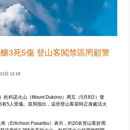
釀3死5傷 登山客闖禁區罔顧警
1日 12:18
）杜科諾火山（Mount Dukono）周五（5月8日）發
另有5人受傷。當局指出，這些登山客當時正身處活火
rlichson Pasaribu）表示，約20名登山客於周