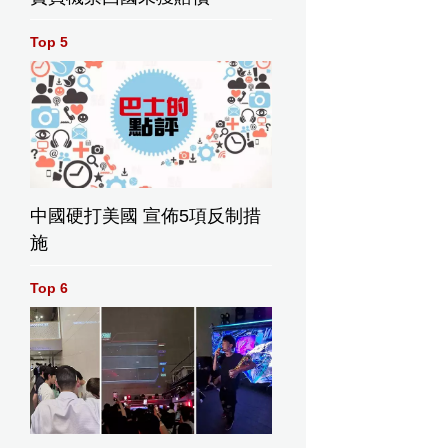
Top 5
中國硬打美國 宣佈5項反制措
施
Top 6