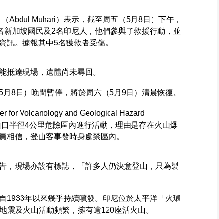
bdul Muhari）表示，截至周五（5月8日）下午，
7名新加坡國民及2名印尼人，他們參與了救援行動，並
資訊。據報其中5名獲救者受傷。
能抵達現場，遺體尚未尋回。
5月8日）晚間暫停，將於周六（5月9日）清晨恢復。
olcanology and Geological Hazard
火山火山口半徑4公里危險區內進行活動，理由是存在火山爆
員相信，登山客事發時身處禁區內。
告，現場亦設有標誌，「許多人仍決意登山，只為製
自1933年以來幾乎持續噴發。印尼位於太平洋「火環
e”），該地區地震及火山活動頻繁，擁有逾120座活火山。