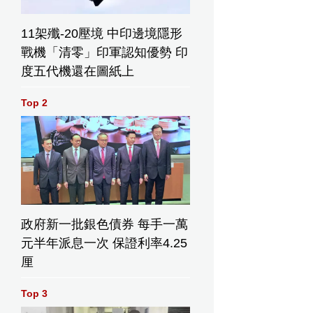
11架殲-20壓境 中印邊境隱形
戰機「清零」印軍認知優勢 印
度五代機還在圖紙上
Top 2
政府新一批銀色債券 每手一萬
元半年派息一次 保證利率4.25
厘
Top 3