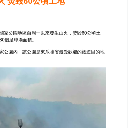
 焚毀60公頃土地
國家公園地區自周一以來發生山火，焚毀60公頃土
80個足球場面積。
家公園內，該公園是東爪哇省最受歡迎的旅遊目的地