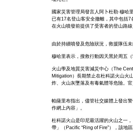
國家災害管理局發言人阿卜杜勒·穆哈里（A
已有17名登山客安全撤離，其中包括
在火山噴發前提供了受害者的登山路線
由於持續噴發及危險狀況，救援隊伍未
穆哈里表示，搜救行動因天黑於周五（
火山學及地質災害減災中心（The Center for V
Mitigation）長期禁止在杜科諾
炸、火山灰墜落及有毒氣體等危險。官
帕薩里布指出，儘管社交媒體上發出警
作網上內容」。
杜科諾火山是印尼最活躍的火山之一，
帶」（Pacific “Ring of Fir