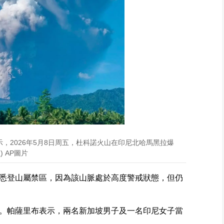
，2026年5月8日周五，杜科諾火山在印尼北哈馬黑拉爆
 AP圖片
悉登山屬禁區，因為該山脈處於高度警戒狀態，但仍
。帕薩里布表示，兩名新加坡男子及一名印尼女子當