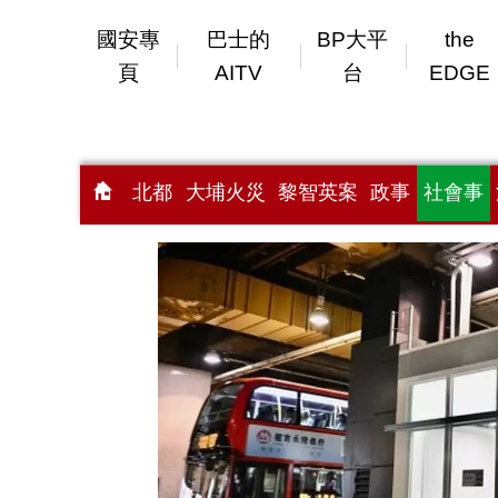
國安專
巴士的
BP大平
the
頁
AITV
台
EDGE
北都
大埔火災
黎智英案
政事
社會事