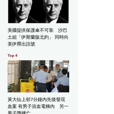
美國提供保護傘不可靠 沙巴
土組「伊斯蘭版北約」 同時向
美伊釋出訊號
Top 4
黃大仙上邨7分鐘內先後發現
血案 有男子浴血電梯內 另一
男子墮樓亡