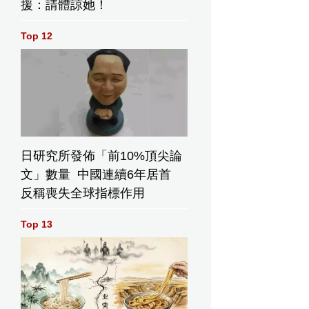
援：請體諒她！
Top 12
日研究所發佈「前10%頂尖論
文」數量 中國連續6年居首
反稱喪失全球指標作用
Top 13