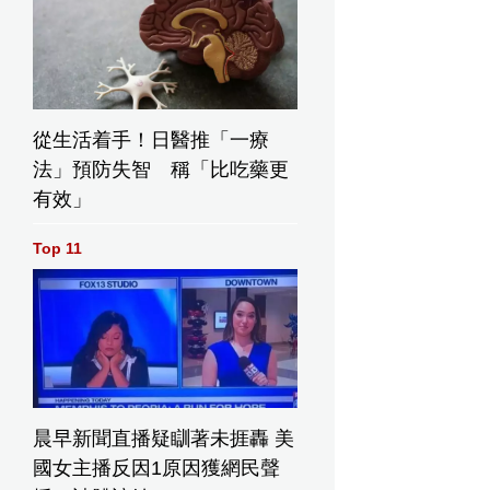
從生活着手！日醫推「一療
法」預防失智 稱「比吃藥更
有效」
Top 11
晨早新聞直播疑瞓著未捱轟 美
國女主播反因1原因獲網民聲