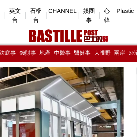
英文
石榴
CHANNEL
娛圈
心
Plastic
台
台
事
韓
法庭事
錢財事
地產
中醫事
醫健事
大視野
兩岸
@