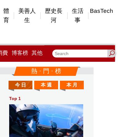
體
美善人
歷史長
生活
BasTech
育
生
河
事
消費
博客榜
其他
熱 · 門 · 榜
今 日
本 週
本 月
Top 1