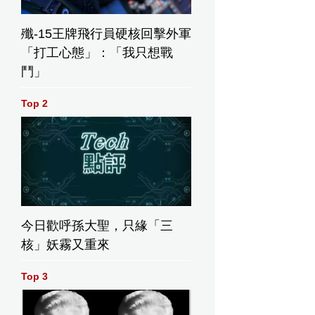
殲-15王牌飛行員硬核回擊外軍
「打工心態」：「我只想戰
鬥」
Top 2
今日歡呼孫大聖，只緣「三
核」妖霧又重來
Top 3