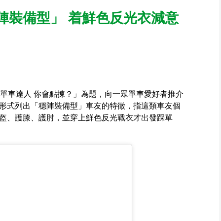
陣裝備型」 着鮮色反光衣減意
踩單車達人 你會點揀？」為題，向一眾單車愛好者推介
形式列出「穩陣裝備型」車友的特徵，指這類車友個
盔、護膝、護肘，並穿上鮮色反光戰衣才出發踩單