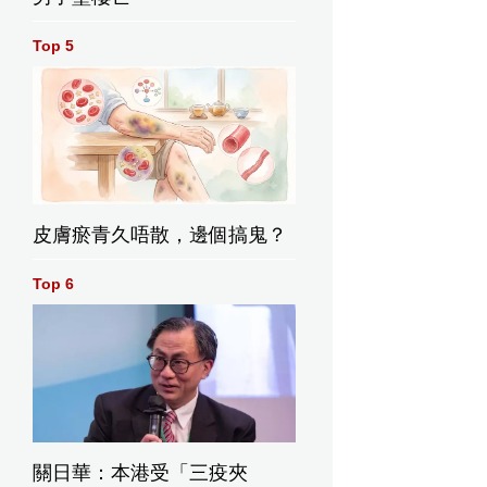
Top 5
皮膚瘀青久唔散，邊個搞鬼？
Top 6
關日華：本港受「三疫夾