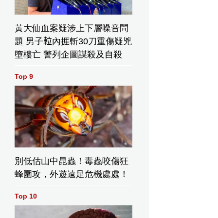
黃大仙血案疑涉上下層噪音問
題 男子𨋢內捱斬30刀重傷疑兇
墮樓亡 警列企圖謀殺及自殺
Top 9
別低估山中昆蟲！毒蟲咬傷狂
蜂圍攻，外遊遠足危機處處！
Top 10