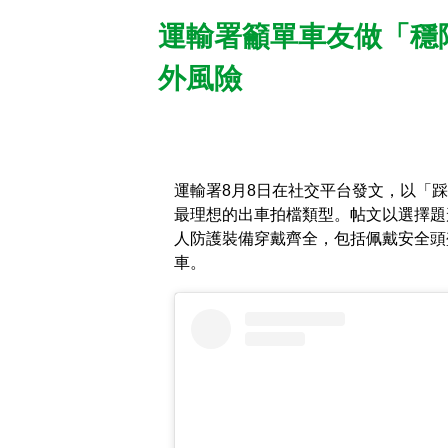
運輸署籲單車友做「穩
外風險
運輸署8月8日在社交平台發文，以「
最理想的出車拍檔類型。帖文以選擇題
人防護裝備穿戴齊全，包括佩戴安全頭
車。