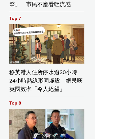
擊」 市民不應看輕流感
Top 7
移英港人住所停水逾30小時
24小時熱線形同虛設 網民嘆
英國效率「令人絕望」
Top 8