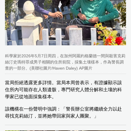
科學家於2026年5月7日周四，在加州阿羅約格蘭德一間與殺害克莉
絲汀史瑪特罪成男子相關的住所前院，採集土壤樣本，作為警長調
查的一部分。(美聯社圖片/Haven Daley) AP圖片
當局拒絕透露更多詳情。當局本周曾表示，有證據顯示該
住所內可能存在人類遺骸，專門研究人體分解和土壤的科
學家已從地面採集樣本。
該機構在一份聲明中強調：「警長辦公室將繼續全力以赴
尋找克莉絲汀，並將她帶回家與家人團聚。」