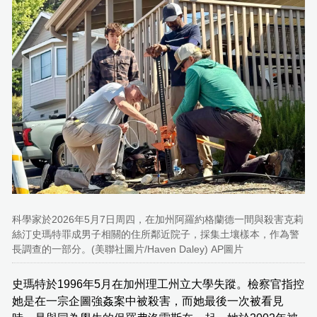
科學家於2026年5月7日周四，在加州阿羅約格蘭德一間與殺害克莉
絲汀史瑪特罪成男子相關的住所鄰近院子，採集土壤樣本，作為警
長調查的一部分。(美聯社圖片/Haven Daley) AP圖片
史瑪特於1996年5月在加州理工州立大學失蹤。檢察官指控
她是在一宗企圖強姦案中被殺害，而她最後一次被看見