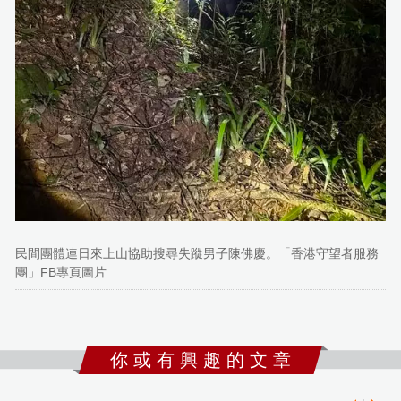
民間團體連日來上山協助搜尋失蹤男子陳佛慶。「香港守望者服務
團」FB專頁圖片
你 或 有 興 趣 的 文 章