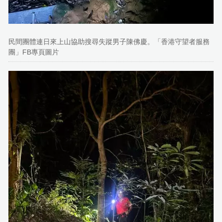
民間團體連日來上山協助搜尋失蹤男子陳佛慶。「香港守望者服務
團」FB專頁圖片