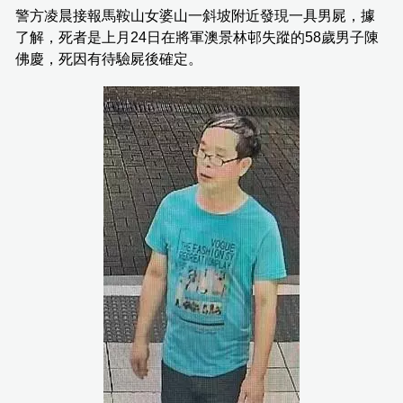
警方凌晨接報馬鞍山女婆山一斜坡附近發現一具男屍，據
了解，死者是上月24日在將軍澳景林邨失蹤的58歲男子陳
佛慶，死因有待驗屍後確定。