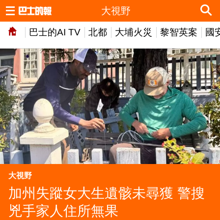
大視野
巴士的AI TV
北都
大埔火災
黎智英案
國
大視野
加州失蹤女大生遺骸未尋獲 警搜
兇手家人住所無果