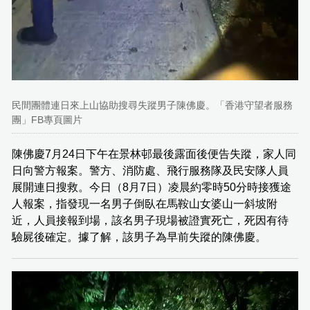
民間團體連日來上山協助搜尋失蹤男子陳佛慶。「香港守望者服務
團」FB專頁圖片
陳佛慶7月24日下午在景林邨最後露面後便告失蹤，家人同
日向警方報案。警方、消防處、飛行服務隊及民安隊人員
展開連日搜救。今日（8月7日）凌晨約零時50分時接獲途
人報案，指發現一名男子倒臥在馬鞍山女婆山一斜坡附
近，人員接報到場，該名男子現場被證實死亡，死因有待
驗屍後確定。據了解，該男子為早前失蹤的陳佛慶。