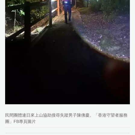
民間團體連日來上山協助搜尋失蹤男子陳佛慶。「香港守望者服務
團」FB專頁圖片