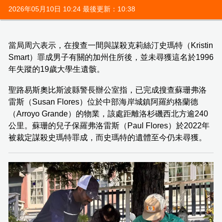
2026年05月10日 10:24 最後更新：10:38
當局周六表示，在搜查一間與謀殺克莉絲汀史瑪特（Kristin
Smart）罪成男子有關的加州住所後，並未尋獲這名於1996
年失蹤的19歲大學生遺骸。
聖路易斯奧比斯波縣警長辦公室指，已完成搜查蘇珊弗洛
雷斯（Susan Flores）位於中部海岸城鎮阿羅約格蘭德
（Arroyo Grande）的物業，該處距離洛杉磯西北方逾240
公里。蘇珊的兒子保羅弗洛雷斯（Paul Flores）於2022年
被裁定謀殺史瑪特罪成，而史瑪特的遺體至今仍未尋獲。