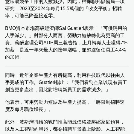
意味著競爭工作的人數減少。因此，根據聯邦儲備局一項
研究，2023至2024年每月15.5萬個的「收支平衡」招聘
率，可能已降至接近零。
BMO資本市場高級經濟師Sal Guatieri表示：「可供聘用的
人手減少。」對部分人而言，勞動力短缺轉化為更高的工
資。薪酬處理公司ADP周三報告指，上月轉職人士獲得7%
加薪，是近一年來最大的按年增幅，並超逾留任員工4.4%
的加幅。
同時，近年企業生產力有所提高，利用科技取代以往由人
手完成的工作。Guatieri指出：「我們看到企業以現有員工
創造更多產出，因此對增聘新員工的需求減少。」
他表示，可用勞動力短缺及生產力提高，「將限制招聘速
度及每月職位增長」。
此外，波斯灣持續的戰鬥推高能源價格並壓縮家庭預算，
以及人工智能的興起，都令招聘前景蒙上陰影。人工智能