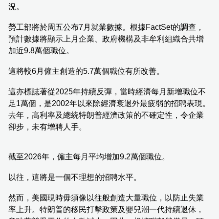
況。
勞工部將於周五公布7月就業數據。根據FactSet的調查，
預計數據將顯示上月企業、政府機構及非牟利組織合共增
加近9.8萬個職位。
這將較6月僱主創造的5.7萬個職位有所改善。
這亦標誌著從2025年持續反彈，當時經濟每月新增職位不
足1萬個，是2002年以來除經濟衰退外最疲弱的招聘表現。
去年，高利率及總統特朗普經濟政策的不確定性，令企業
卻步，未有增聘人手。
截至2026年，僱主每月平均增加9.2萬個職位。
以往，這將是一個不理想的招聘水平。
然而，美國現時毋須像以往般創造大量職位，以防止失業
率上升。特朗普的移民打擊政策及嬰兒潮一代持續退休，