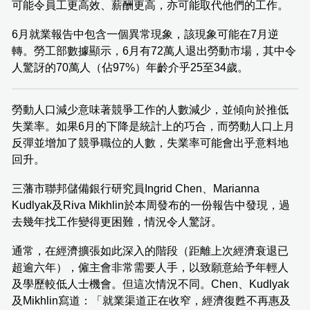
可能令員工更高效、薪酬更高，亦可能取代他們的工作。
6月就業報告中包含一個異常現象，該現象可能在7月逆
轉。勞工部數據顯示，6月有72萬人退出勞動市場，其中令
人驚訝的70萬人（佔97%）年齡介乎25至34歲。
勞動人口減少意味著競爭工作的人數減少，並傾向於推低
失業率。如果6月的下降是統計上的巧合，而勞動人口上月
反彈並增加了競爭職位的人數，失業率可能會出乎意料地
回升。
三藩市聯邦儲備銀行研究員Ingrid Chen、Marianna
Kudlyak及Riva Mikhlin於本周發布的一份報告中發現，過
去幾年找工作變得更困難，情況令人驚訝。
通常，在經濟擴張如此深入的階段（距離上次經濟衰退已
超逾六年），僱主會非常需要人手，以致願意給予年輕人
及學歷較低人士機會。但這次情況不同。Chen、Kudlyak
及Mikhlin寫道：「就業渠道正在收窄，經濟復甦不再惠及