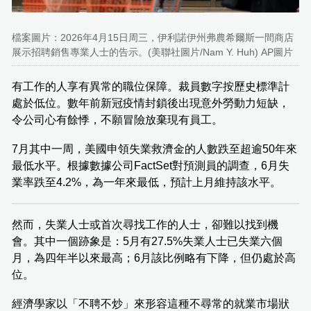
檔案圖片：2026年4月15日周三，伊利諾伊州弗農希爾斯一間商店
展示招聘銷售專業人士的告示。(美聯社圖片/Nam Y. Huh) AP圖片
有工作的人享有異常的職位保障。裁員數字按歷史標準計
處於低位。數年前新冠疫情封鎖後出現意外勞動力短缺，
令公司心有餘悸，不願冒險放棄現有員工。
7月其中一周，美國申領失業救濟金的人數跌至超逾50年來
最低水平。根據數據公司FactSet對預測員的調查，6月失
業率跌至4.2%，為一年來最低，預計上月維持該水平。
然而，失業人士或首次尋找工作的人士，卻難以找到機
會。其中一個跡象是：5月有27.5%失業人士已失業六個
月，為四年半以來最高；6月該比例略有下降，但仍處於高
位。
經濟學家以「不聘不炒」來形容這種不尋常的就業市場狀