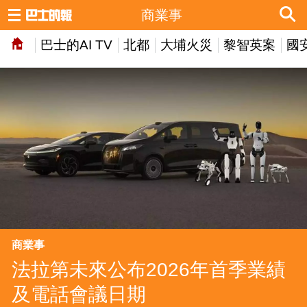
商業事
巴士的AI TV
北都
大埔火災
黎智英案
國
商業事
法拉第未來公布2026年首季業績
及電話會議日期