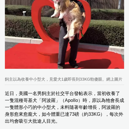
飼主以為收養中小型犬，見愛犬1歲即長到33KG勁傻眼。網上圖片
近日，美國一名男飼主於社交平台發帖表示，當初收養了
一隻混種哥基犬「阿波羅」（Apollo）時，原以為牠會長成
一隻體形小巧的中小型犬，未料隨著年齡增長，阿波羅的
身形愈來愈龐大，如今體重已達73磅（約33KG），每次外
出均會吸引大批途人目光。