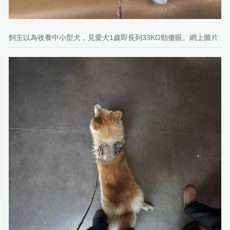
飼主以為收養中小型犬，見愛犬1歲即長到33KG勁傻眼。網上圖片