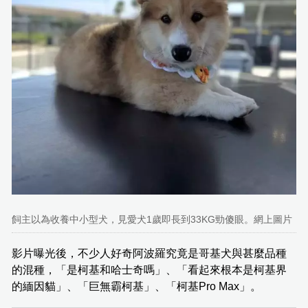
飼主以為收養中小型犬，見愛犬1歲即長到33KG勁傻眼。網上圖片
影片曝光後，不少人好奇阿波羅究竟是哥基犬與甚麼品種
的混種，「是柯基和哈士奇嗎」、「看起來根本是柯基界
的緬因貓」、「巨無霸柯基」、「柯基Pro Max」。