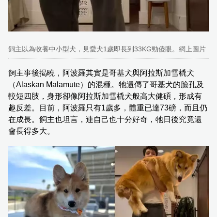
飼主以為收養中小型犬，見愛犬1歲即長到33KG勁傻眼。網上圖片
飼主事後揭曉，阿波羅其實是哥基犬與阿拉斯加雪橇犬
（Alaskan Malamute）的混種。牠遺傳了哥基犬的臉孔及
較短四肢，身形卻像阿拉斯加雪橇犬般高大健碩，形成有
趣反差。目前，阿波羅只有1歲多，體重已達73磅，而且仍
在成長。飼主也坦言，連自己也十分好奇，牠日後究竟還
會長得多大。