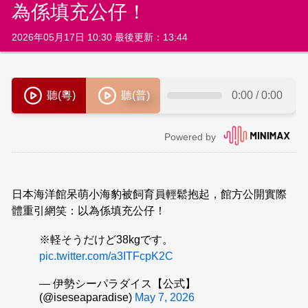
為係填充公仔！
2026年05月17日 10:30 最後更新：13:44
日本海洋館呆萌小海豹被飼育員輕鬆抱起，館方公開實際
體重引網笑：以為係填充公仔！
※軽そうだけど38kgです。
pic.twitter.com/a3ITFcpK2C
— 伊勢シーパラダイス【公式】
(@iseseaparadise)
May 7, 2026