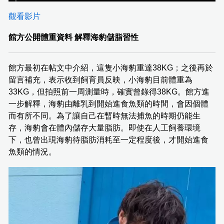
觀看影片
館方公開體重資料 解釋海豹儲脂習性
館方最初在帖文中介紹，這隻小海豹重達38KG；之後再於
留言補充，表示收到飼育員反映，小海豹目前體重為
33KG，但拍照前一周測量時，確實曾錄得38KG。館方進
一步解釋，海豹由離乳到開始進食魚類的時間，會因個體
而有所不同。為了讓自己在暫時無法捕魚的時期仍能生
存，海豹會在體內儲存大量脂肪。即使在人工飼養環境
下，也曾出現海豹待脂肪消耗至一定程度後，才開始進食
魚類的情況。