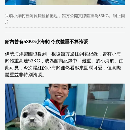
呆萌小海豹被飼育員輕鬆抱起，館方公開實際體重為33KG。網上圖
片
館內曾有53KG小海豹 今次體重不算誇張
伊勢海洋樂園也提到，根據館方過往飼養紀錄，曾有小海
豹體重高達53KG，成為館內紀錄中「最重」的小海豹。由
此可見，今次爆紅的小海豹雖然看起來圓潤可愛，但實際
體重並非特別誇張。