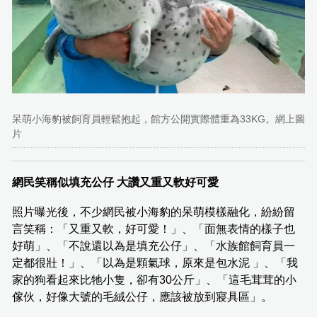
呆萌小海豹被飼育員輕鬆抱起，館方公開實際體重為33KG。網上圖
片
網民笑稱似填充公仔 大讚又重又軟好可愛
照片曝光後，不少網民被小海豹的呆萌模樣融化，紛紛留
言笑稱：「又重又軟，好可愛！」、「面無表情的樣子也
好萌」、「不說還以為是填充公仔」、「水族館飼育員一
定都很壯！」、「以為是顆氣球，原來是包水泥 」、「我
家的狗看起來比牠小隻，卻有30公斤」、「這毛茸茸的小
傢伙，好像大號的毛絨公仔，應該被放到寢具區」。