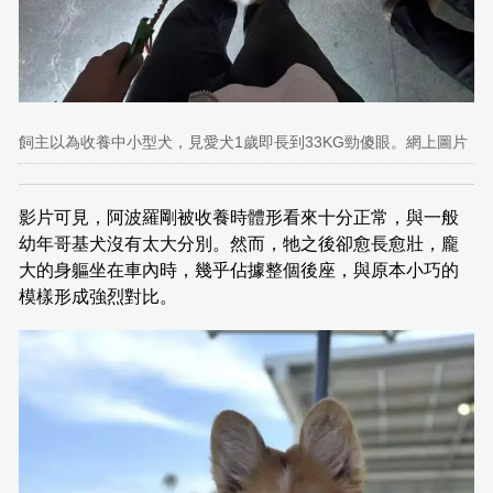
飼主以為收養中小型犬，見愛犬1歲即長到33KG勁傻眼。網上圖片
影片可見，阿波羅剛被收養時體形看來十分正常，與一般
幼年哥基犬沒有太大分別。然而，牠之後卻愈長愈壯，龐
大的身軀坐在車內時，幾乎佔據整個後座，與原本小巧的
模樣形成強烈對比。