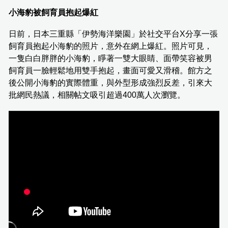
小海豹被飼育員抱起爆紅
日前，日本三重縣「伊勢海洋樂園」於社交平台X分享一張
飼育員抱起小海豹的照片，意外在網上爆紅。照片可見，
一隻白白胖胖的小海豹，睜著一雙大眼睛、面帶笑容被男
飼育員一臉輕鬆地用雙手抱起，畫面可愛又滑稽。館方之
後公開小海豹的實際體重，與外型形成強烈反差，引來大
批網民熱議，相關帖文吸引超過400萬人次瀏覽。