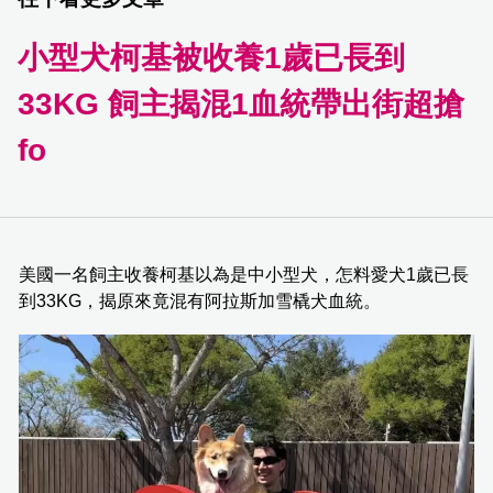
小型犬柯基被收養1歲已長到
33KG 飼主揭混1血統帶出街超搶
fo
美國一名飼主收養柯基以為是中小型犬，怎料愛犬1歲已長
到33KG，揭原來竟混有阿拉斯加雪橇犬血統。