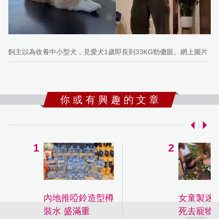
飼主以為收養中小型犬，見愛犬1歲即長到33KG勁傻眼。網上圖片
你 或 有 興 趣 的 文 章
內地推啞鈴造型樽
女童製迷
裝水 盛滿重
死去寵物