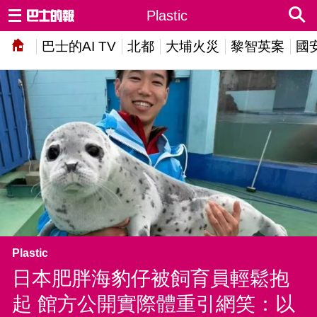
Plastic
巴士的AI TV
北都
大埔火災
黎智英案
國
Plastic
日本肥胖海豹仔被飼育員輕鬆抱
起 館方公開實際體重引網笑：以