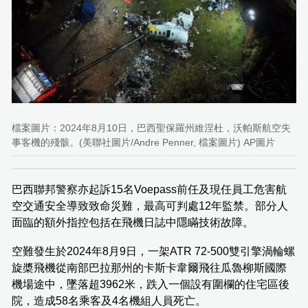
檔案圖片：2024年8月10日，巴西聖保羅州維涅杜，沃帕斯航空失
事客機的殘骸。(美聯社圖片/Andre Penner, 檔案圖片) AP圖片
巴西聯邦警察亦起訴15名Voepass前任及現任員工危害航
空交通安全導致致命災難，最高可判處12年監禁。部分人
面臨的額外指控包括在飛機日誌中隱瞞技術故障。
空難發生於2024年8月9日，一架ATR 72-500雙引擎渦輪螺
旋槳飛機從南部巴拉那州的卡斯卡韋爾飛往瓜魯柳斯國際
機場途中，墜落超3962米，跌入一個設有圍欄的住宅區後
院，造成58名乘客及4名機組人員死亡。