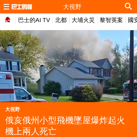
大視野
巴士的AI TV
北都
大埔火災
黎智英案
國
大視野
俄亥俄州小型飛機墜屋爆炸起火
機上兩人死亡