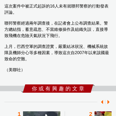
這次案件中被正式起訴的16人未有就聯邦警察的行動發表
評論。
聯邦警察經過兩年調查後，在記者會上公布調查結果。警
方總結指，蓄意疏忽、不當維修操作及組織失誤，直接導
致飛機在危險天氣狀況下飛行。
上月，巴西空軍的調查證實，嚴重結冰狀況、機械系統故
障及機師分心等多種因素，導致這次自2007年以來該國最
致命的空難。
（美聯社）
你 或 有 興 趣 的 文 章