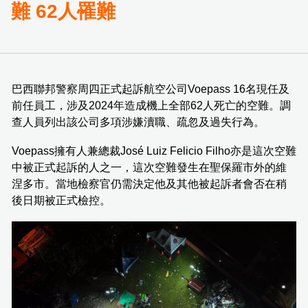
難 62人罹難
巴西聯邦警察周四正式起訴航空公司Voepass 16名現任及
前任員工，涉及2024年造成機上全部62人死亡的空難。調
查人員列出該公司多項涉嫌瀆職、疏忽及過失行為。
Voepass擁有人兼總裁José Luiz Felicio Filho亦是這次空難
中被正式起訴的人之一，這次空難發生在聖保羅市外的維
涅多市。當地檢察官仍需決定他及其他被起訴者會否在稍
後日期被正式檢控。