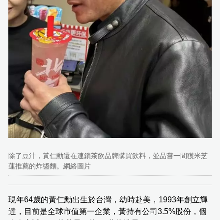
除了豆汁，黃仁勳還在連鎖茶飲品牌購買飲料，並品嘗一間獲米芝
蓮推薦的炸醬麵。網絡圖片
現年64歲的黃仁勳出生於台灣，幼時赴美，1993年創立輝
達，目前是全球市值第一企業，黃持有公司3.5%股份，個