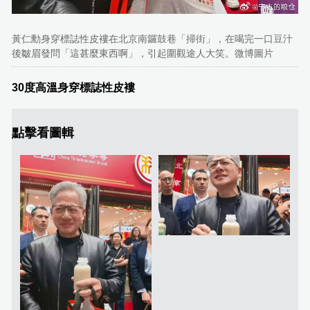
黃仁勳身穿標誌性皮褸在北京南鑼鼓巷「掃街」，在喝完一口豆汁
後皺眉發問「這甚麼東西啊」，引起圍觀途人大笑。微博圖片
30度高溫身穿標誌性皮褸
點擊看圖輯