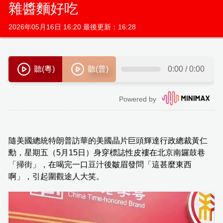
雜醬麵好吃
2026年05月16日 16:20 最後更新：16:28
隨美國總統特朗普訪華的美國晶片巨頭輝達行政總裁黃仁
勳，星期五（5月15日）身穿標誌性皮褸在北京南鑼鼓巷
「掃街」，在喝完一口豆汁後皺眉發問「這甚麼東西
啊」，引起圍觀途人大笑。