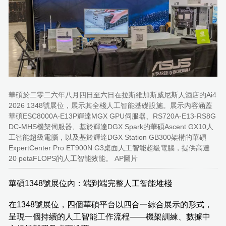
華碩於二零二六年八月四日至六日在拉斯維加斯威尼斯人酒店的Ai4
2026 1348號展位，展示其全棧人工智能基礎設施。展示內容涵蓋
華碩ESC8000A-E13P輝達MGX GPU伺服器、RS720A-E13-RS8G
DC-MHS機架伺服器、基於輝達DGX Spark的華碩Ascent GX10人
工智能超級電腦，以及基於輝達DGX Station GB300架構的華碩
ExpertCenter Pro ET900N G3桌面人工智能超級電腦，提供高達
20 petaFLOPS的人工智能效能。 AP圖片
華碩1348號展位內：端到端完整人工智能堆棧
在1348號展位，四個華碩平台以四合一綜合展示的形式，
呈現一個持續的人工智能工作流程——機架訓練、數據中