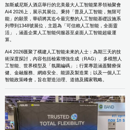
加斯威尼斯人酒店舉行的北美最大人工智能業界領袖聚會
Ai4 2026上，展示其展位。秉持「普及人工智能，無限可
能」的願景，華碩將其迄今最完整的人工智能基礎設施系
列帶到1348號展位，主題為「可信賴人工智能，全面靈
活」，涵蓋企業人工智能伺服器至桌面人工智能超級運
算。
Ai4 2026匯聚了構建人工智能未來的人士：為期三天的技
術深度探討，內容包括檢索增強生成（RAG）、多模態人
工智能、世界模型及「氛圍編碼」；行業專題涵蓋醫療保
健、金融服務、網絡安全、能源及製造業；以及一個人工
智能政策峰會，旨在塑造治理、道德及國家戰略。