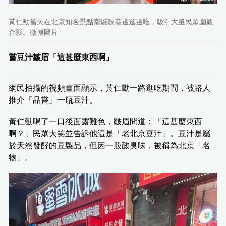
黃仁勳當天在北京知名景點南鑼鼓巷邊逛邊吃，吸引大量民眾圍觀
合影。微博圖片
嘗豆汁皺眉「這甚麼東西啊」
網民拍攝的視頻畫面顯示，黃仁勳一路逛吃期間，被路人
推介「品嘗」一瓶豆汁。
黃仁勳喝了一口後面露難色，皺眉問道：「這甚麼東西
啊？」民眾大笑並告訴他這是「老北京豆汁」。豆汁是屬
於天然發酵的豆製品，但因一股酸臭味，被稱為北京「名
物」。