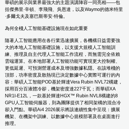
華碩的展示與業界最強大的主題演講陣容一同亮相——包
括傑弗里·辛頓、李飛飛、吳恩達，以及Waymo的德米特里
·多爾戈夫及塞巴斯蒂安·特倫。
為何全棧人工智能基礎設施現在如此重要
隨著人工智能應用在各行業迅速擴展，各機構日益需要強
大的本地人工智能基礎設施，以支援大規模人工智能訓
練、推理及自主代理人工智能工作流程，而無需完全依賴
雲端運算。在本地部署人工智能功能可實現更大控制權、
更低延遲、可預測營運成本及增強數據私隱。在該堆棧的
頂部，功率密度及散熱現已決定數據中心實際可運行的內
容：華碩人工智能POD基於輝達Vera Rubin NVL72構建，
採用百分百液體冷卻，機架密度達227千瓦；而華碩XA
NR1I-E12L，一款基於輝達HGX™ Rubin NVL8構建的8
GPU人工智能伺服器，則為團隊提供了相同架構的混合冷
卻入門點。華碩Ai4 2026展示將該連續性集中呈現：擴展
機架、在機架中訓練、以數據中心規模部署及在桌面進行
推理。