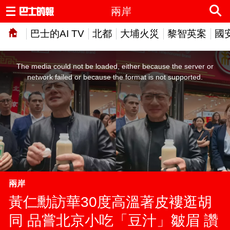
兩岸
巴士的AI TV
北都
大埔火災
黎智英案
國
This
is
a
The media could not be loaded, either because the server or
modal
window.
network failed or because the format is not supported.
兩岸
黃仁勳訪華30度高溫著皮褸逛胡
同 品嘗北京小吃「豆汁」皺眉 讚