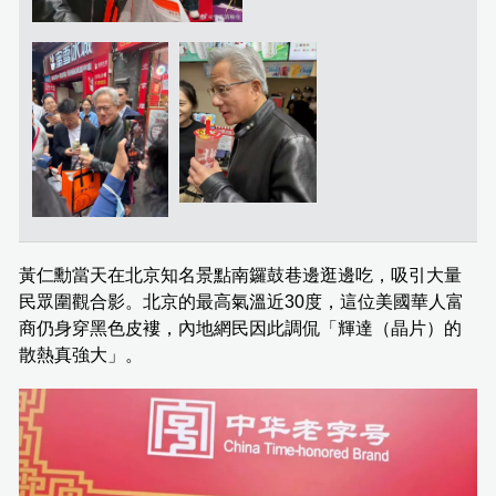
黃仁勳當天在北京知名景點南鑼鼓巷邊逛邊吃，吸引大量
民眾圍觀合影。北京的最高氣溫近30度，這位美國華人富
商仍身穿黑色皮褸，內地網民因此調侃「輝達（晶片）的
散熱真強大」。