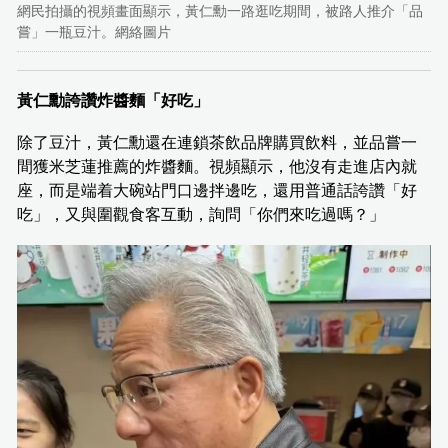
網民拍攝的視頻畫面顯示，黃仁勳一路逛吃期間，被路人推介「品
嘗」一瓶豆汁。網絡圖片
黃仁勳誇讚炸醬麵「好吃」
除了豆汁，黃仁勳還在連鎖茶飲品牌購買飲料，並品嘗一
間獲米芝蓮推薦的炸醬麵。視頻顯示，他沒有走進店內就
座，而是端着大碗站門口邊拌邊吃，還用普通話誇讚「好
吃」，又與圍觀食客互動，詢問「你們來吃過嗎？」