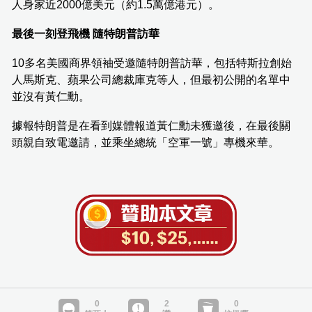
人身家近2000億美元（約1.5萬億港元）。
最後一刻登飛機 隨特朗普訪華
10多名美國商界領袖受邀隨特朗普訪華，包括特斯拉創始
人馬斯克、蘋果公司總裁庫克等人，但最初公開的名單中
並沒有黃仁勳。
據報特朗普是在看到媒體報道黃仁勳未獲邀後，在最後關
頭親自致電邀請，並乘坐總統「空軍一號」專機來華。