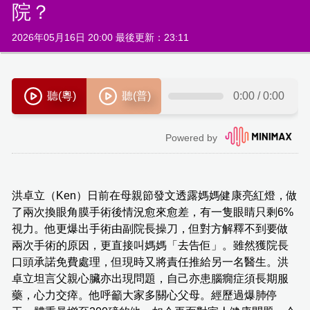
院？
2026年05月16日 20:00 最後更新：23:11
洪卓立（Ken）日前在母親節發文透露媽媽健康亮紅燈，做
了兩次換眼角膜手術後情況愈來愈差，有一隻眼睛只剩6%
視力。他更爆出手術由副院長操刀，但對方解釋不到要做
兩次手術的原因，更直接叫媽媽「去告佢」。雖然獲院長
口頭承諾免費處理，但現時又將責任推給另一名醫生。洪
卓立坦言父親心臟亦出現問題，自己亦患腦癇症須長期服
藥，心力交瘁。他呼籲大家多關心父母。經歷過爆肺停