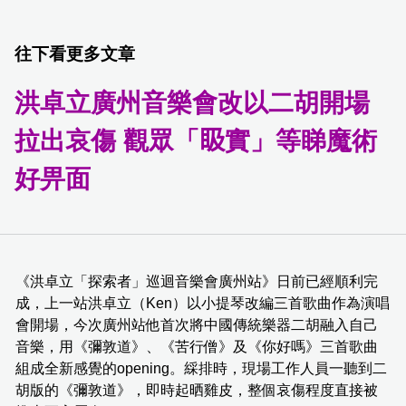
往下看更多文章
洪卓立廣州音樂會改以二胡開場
拉出哀傷 觀眾「𥄫實」等睇魔術
好畀面
《洪卓立「探索者」巡迴音樂會廣州站》日前已經順利完
成，上一站洪卓立（Ken）以小提琴改編三首歌曲作為演唱
會開場，今次廣州站他首次將中國傳統樂器二胡融入自己
音樂，用《彌敦道》、《苦行僧》及《你好嗎》三首歌曲
組成全新感覺的opening。綵排時，現場工作人員一聽到二
胡版的《彌敦道》，即時起晒雞皮，整個哀傷程度直接被