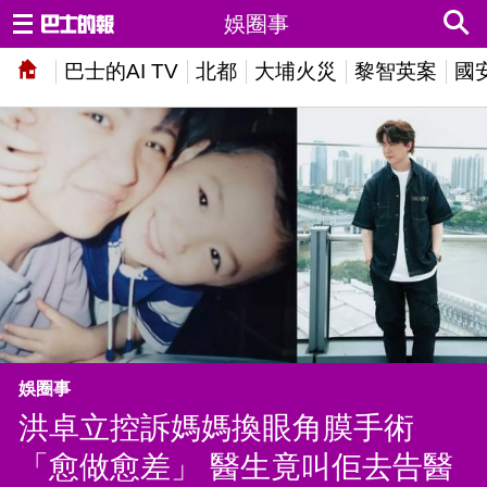
娛圈事
巴士的AI TV
北都
大埔火災
黎智英案
國
娛圈事
洪卓立控訴媽媽換眼角膜手術
「愈做愈差」 醫生竟叫佢去告醫