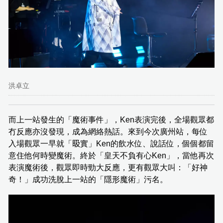
洪卓立
而上一站發生的「魔術事件」，Ken表演完後，全場觀眾都
冇反應亦沒發現，成為網絡熱話。來到今次廣州站，每位
入場觀眾一早就「𥄫實」Ken的飲水位、說話位，個個都留
意住他何時變魔術。終於「皇天不負有心Ken」，當他再次
表演魔術後，觀眾即時勁大反應，更有觀眾大叫：「好神
奇！」成功洗脫上一站的「隱形魔術」污名。