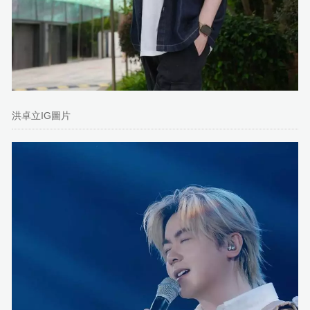
洪卓立IG圖片