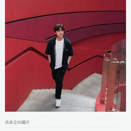
洪卓立IG圖片