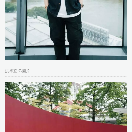
洪卓立IG圖片