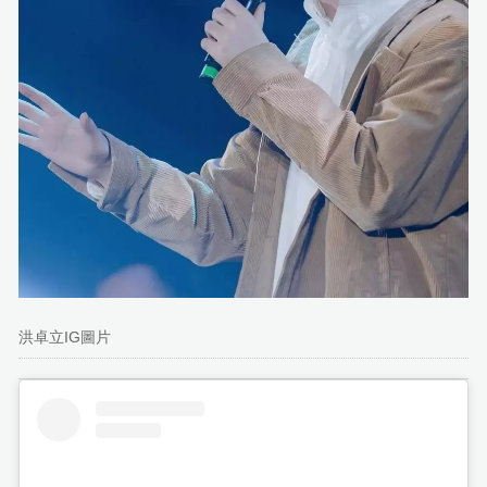
洪卓立IG圖片