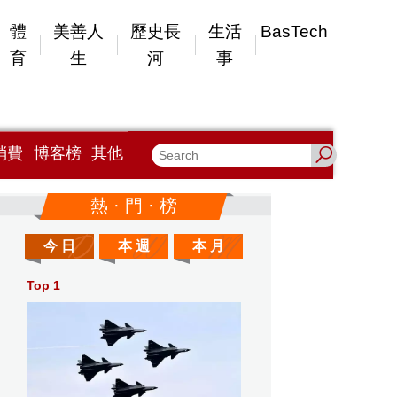
體
美善人
歷史長
生活
BasTech
育
生
河
事
消費
博客榜
其他
熱 · 門 · 榜
今 日
本 週
本 月
Top 1