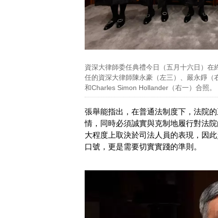
資深大律師委任典禮今日（五月十六日）在
任的資深大律師陳永豪（左三）、嚴永錚（
和Charles Simon Hollander（右一）
張舉能指出，在普通法制度下，法院的
情，同時必須誠實與克制地履行對法院
大程度上取決於司法人員的表現，因此
口號，更是需要切實實踐的準則。