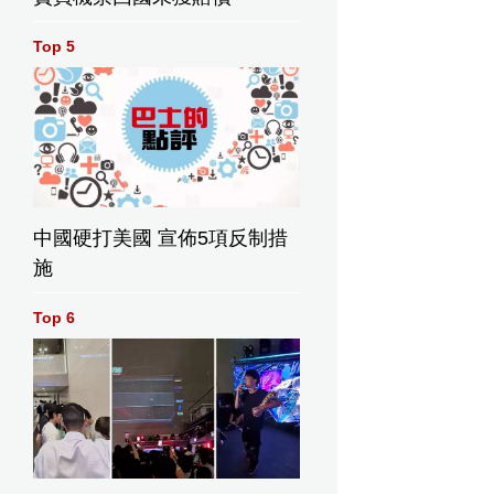
Top 5
中國硬打美國 宣佈5項反制措
施
Top 6