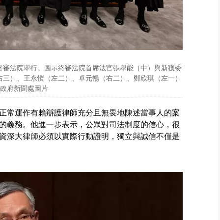
終審法院舉行。圖示終審法院首席法官張舉能（中）與新獲委
右三）、王永愷（左二）、卓元暢（右二）、鄭欣琪（左一）
合照。 政府新聞處圖片
正常運作有賴辯護律師充分且無畏地陳述當事人的案
的義務。他進一步表示，公眾對司法制度的信心，很
資深大律師必須以實際行動證明，獨立與誠信不僅是