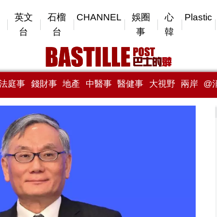
英文
石榴
CHANNEL
娛圈
心
Plastic
台
台
事
韓
法庭事
錢財事
地產
中醫事
醫健事
大視野
兩岸
@