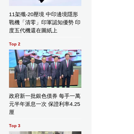
11架殲-20壓境 中印邊境隱形
戰機「清零」印軍認知優勢 印
度五代機還在圖紙上
Top 2
政府新一批銀色債券 每手一萬
元半年派息一次 保證利率4.25
厘
Top 3