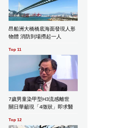
昂船洲大橋橋底海面發現人形
物體 消防到場撈起一人
Top 11
7歲男童染甲型H3流感離世
關日華籲現「4徵狀」即求醫
Top 12