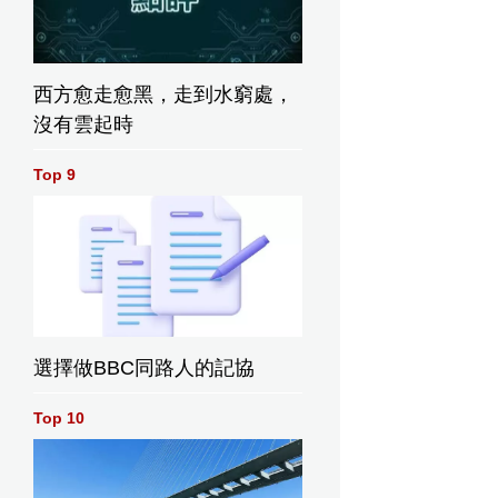
西方愈走愈黑，走到水窮處，
沒有雲起時
Top 9
選擇做BBC同路人的記協
Top 10