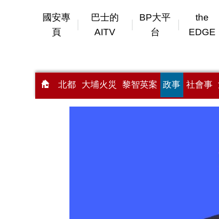
國安專
巴士的
BP大平
the
頁
AITV
台
EDGE
北都
大埔火災
黎智英案
政事
社會事