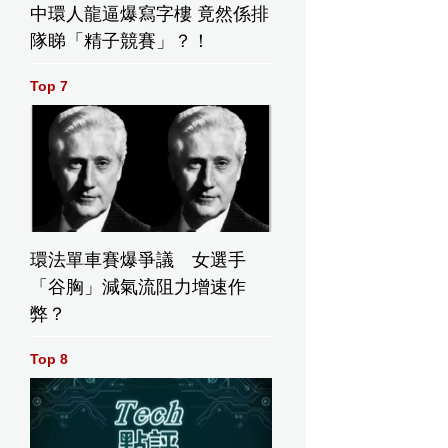
中環人龍逼爆寫字樓 竟然係排
隊睇「精子競賽」？！
Top 7
環法單車賽爆爭議 女選手
「谷胸」減氣流阻力增速作
弊？
Top 8