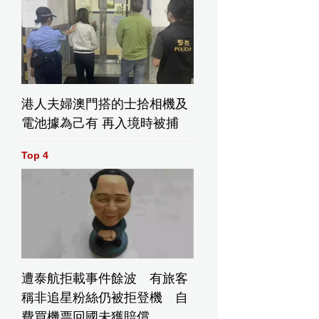
港人夫婦澳門搭的士拾相機及
電池據為己有 再入境時被捕
Top 4
遭泰航拒載事件餘波 有旅客
稱非追星粉絲仍被拒登機 自
費買機票回國未獲賠償