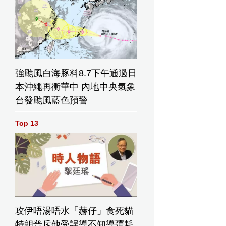
強颱風白海豚料8.7下午通過日
本沖繩再衝華中 內地中央氣象
台發颱風藍色預警
Top 13
攻伊唔湯唔水「赫仔」食死貓
特朗普斥他受誤導不知導彈耗