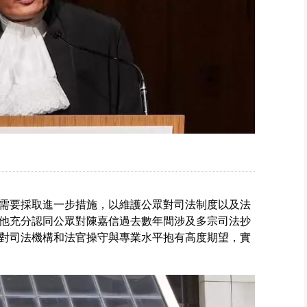
需要採取進一步措施，以維護公眾對司法制度以及法
他充分認同公眾對陳嘉信過去數年間涉及多宗司法抄
對司法機構和法官操守與專業水平抱有高度期望，實