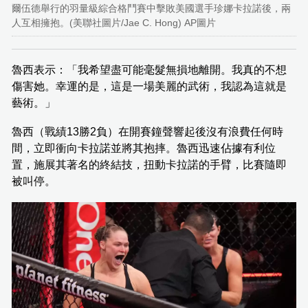
爾伍德舉行的羽量級綜合格鬥賽中擊敗美國選手珍娜卡拉諾後，兩
人互相擁抱。(美聯社圖片/Jae C. Hong) AP圖片
魯西表示：「我希望盡可能毫髮無損地離開。我真的不想
傷害她。幸運的是，這是一場美麗的武術，我認為這就是
藝術。」
魯西（戰績13勝2負）在開賽鐘聲響起後沒有浪費任何時
間，立即衝向卡拉諾並將其抱摔。魯西迅速佔據有利位
置，施展其著名的終結技，扭動卡拉諾的手臂，比賽隨即
被叫停。