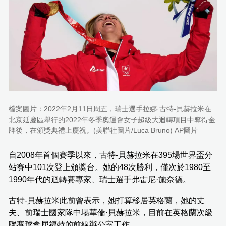
檔案圖片：2022年2月11日周五，瑞士選手拉娜·古特-貝赫拉米在
北京延慶區舉行的2022年冬季奧運會女子超級大迴轉項目中奪得金
牌後，在頒獎典禮上慶祝。(美聯社圖片/Luca Bruno) AP圖片
自2008年首個賽季以來，古特-貝赫拉米在395場世界盃分
站賽中101次登上頒獎台。她的48次勝利，僅次於1980至
1990年代的迴轉賽專家、瑞士選手弗雷尼·施奈德。
古特-貝赫拉米此前曾表示，她打算移居英格蘭，她的丈
夫、前瑞士國家隊中場華倫·貝赫拉米，目前在英格蘭次級
聯賽球會屈福特的前線辦公室工作。