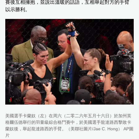
賽後互相擁抱，並說出溫暖的話語，互相舉起對方的手臂
以示勝利。
美國選手卡蘭奴（左）在周六（二零二六年五月十六日）於加州英
格爾伍德舉行的羽量級綜合格鬥賽中，於美國選手龍達路西擊敗卡
蘭奴後，舉起龍達路西的手臂。（美聯社圖片/Jae C. Hong） AP圖
片