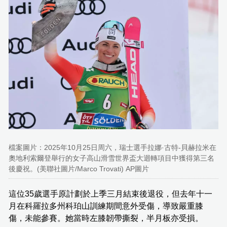
檔案圖片：2025年10月25日周六，瑞士選手拉娜·古特-貝赫拉米在
奧地利索爾登舉行的女子高山滑雪世界盃大迴轉項目中獲得第三名
後慶祝。(美聯社圖片/Marco Trovati) AP圖片
這位35歲選手原計劃於上季三月結束後退役，但去年十一
月在科羅拉多州科珀山訓練期間意外受傷，導致嚴重膝
傷，未能參賽。她當時左膝韌帶撕裂，半月板亦受損。