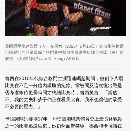
美國選手龍達魯西（左）在周六（2026年5月16日）於加州英格爾
伍德舉行的羽量級綜合格鬥賽中擊敗美國選手珍娜卡拉諾（右）後
慶祝。(美聯社圖片/Jae C. Hong) AP圖片
魯西在2010年代綜合格鬥生涯迅速崛起期間，曾創下八場
比賽在不足一分鐘內獲勝的紀錄。當被問及這次復出戰是
否考慮等待更長時間才終結比賽時，魯西笑言：「當然
不。我的丈夫和孩子們正在看我比賽。我不想讓他們承受
不必要的壓力。」
卡拉諾闊別賽場17年，即使這場職業體育史上最長休戰期
之一的比賽迅速結束，她仍然面帶笑容。魯西和卡拉諾在