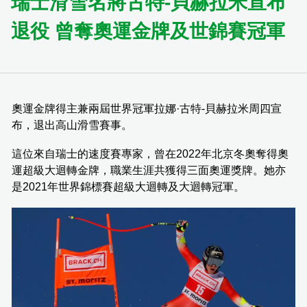
瑞士滑雪名將古特-貝赫拉米宣布
退役 曾奪奧運金牌及世錦賽冠軍
奧運金牌得主兼兩屆世界冠軍拉娜·古特-貝赫拉米周四宣
布，退出高山滑雪賽事。
這位來自瑞士的速度賽專家，曾在2022年北京冬奧奪得奧
運超級大迴轉金牌，職業生涯共獲得三面奧運獎牌。她亦
是2021年世界錦標賽超級大迴轉及大迴轉冠軍。