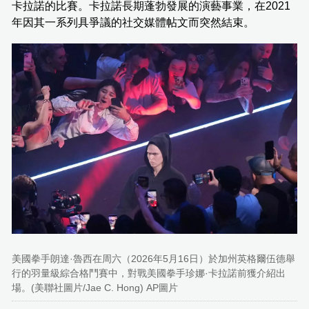
卡拉諾的比賽。卡拉諾長期蓬勃發展的演藝事業，在2021
年因其一系列具爭議的社交媒體帖文而突然結束。
美國拳手朗達·魯西在周六（2026年5月16日）於加州英格爾伍德舉
行的羽量級綜合格鬥賽中，對戰美國拳手珍娜·卡拉諾前獲介紹出
場。(美聯社圖片/Jae C. Hong) AP圖片