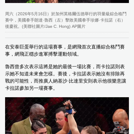
周六（2026年5月16日）於加州英格爾伍德舉行的羽量級綜合格鬥
賽中，美國拳手朗達·魯西（左）擊敗美國拳手珍娜·卡拉諾（右）
後慶祝。(美聯社圖片/Jae C. Hong) AP圖片
在安泰巨蛋舉行的這場賽事，是網飛首次直播綜合格鬥賽
事，網飛正穩步進軍搏擊運動領域。
魯西曾多次表示這將是她的最後一場比賽，而卡拉諾則表
示她不知道未來會怎樣。賽後，卡拉諾表示她沒有排除再
戰的可能性，而推廣人納基沙·比達里安則表示他很樂意讓
卡拉諾參加另一場賽事。