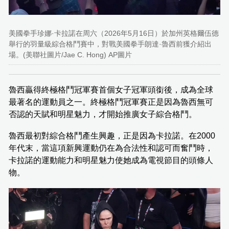
美國拳手珍娜·卡拉諾在周六（2026年5月16日）於加州英格爾伍德
舉行的羽量級綜合格鬥賽中，對戰美國拳手朗達·魯西前獲介紹出
場。(美聯社圖片/Jae C. Hong) AP圖片
魯西贏得終極格鬥冠軍賽首個女子冠軍頭銜後，成為全球
最著名的運動員之一。終極格鬥冠軍賽正是因為魯西無可
否認的天賦和明星魅力，才開始推廣女子綜合格鬥。
魯西最初對綜合格鬥產生興趣，正是因為卡拉諾。在2000
年代末，當這項新興運動仍在為合法性和認可而奮鬥時，
卡拉諾的運動能力和明星魅力使她成為電視節目的頭條人
物。