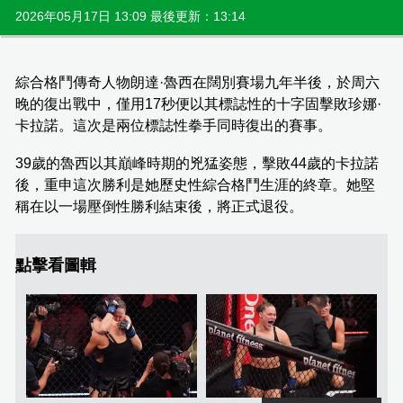
2026年05月17日 13:09 最後更新：13:14
綜合格鬥傳奇人物朗達·魯西在闊別賽場九年半後，於周六
晚的復出戰中，僅用17秒便以其標誌性的十字固擊敗珍娜·
卡拉諾。這次是兩位標誌性拳手同時復出的賽事。
39歲的魯西以其巔峰時期的兇猛姿態，擊敗44歲的卡拉諾
後，重申這次勝利是她歷史性綜合格鬥生涯的終章。她堅
稱在以一場壓倒性勝利結束後，將正式退役。
點擊看圖輯