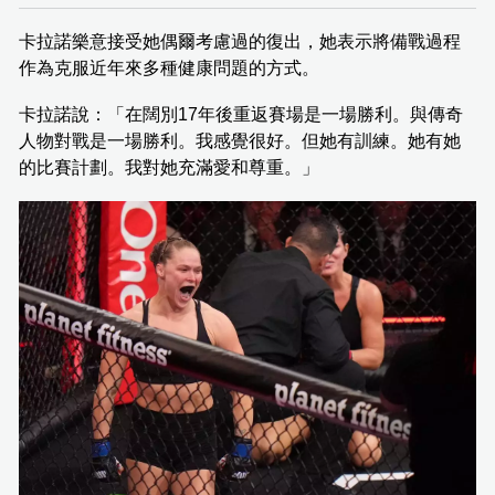
卡拉諾樂意接受她偶爾考慮過的復出，她表示將備戰過程
作為克服近年來多種健康問題的方式。
卡拉諾說：「在闊別17年後重返賽場是一場勝利。與傳奇
人物對戰是一場勝利。我感覺很好。但她有訓練。她有她
的比賽計劃。我對她充滿愛和尊重。」