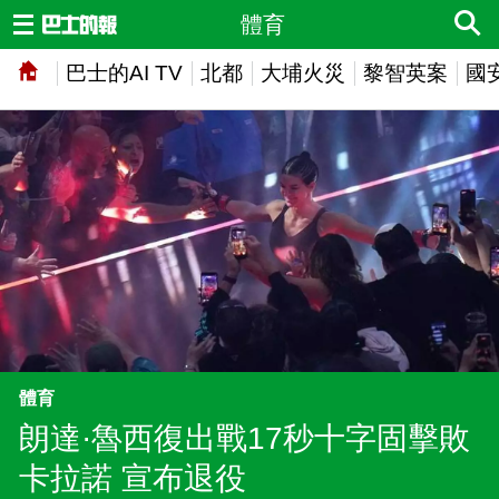
體育
巴士的AI TV
北都
大埔火災
黎智英案
國
體育
朗達·魯西復出戰17秒十字固擊敗
卡拉諾 宣布退役