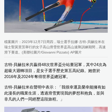
檔案圖片：2023年12月7日周四，瑞士選手拉娜·古特-貝赫拉米在
瑞士聖莫里茨舉行的女子高山滑雪世界盃高山速降訓練期間，高速
滑下賽道。(美聯社圖片/Giovanni Pizzato) AP圖片
古特-貝赫拉米共贏得48次世界盃分站賽冠軍，其中24次為
超級大迴轉項目，是女子選手歷史第五高紀錄。她曾於
2016年及2024年奪得世界盃總冠軍。
古特-貝赫拉米在聲明中表示：「我很幸運及榮幸能擁有如
此漫長的職業生涯，透過滑雪實現我的夢想和抱負，並與
非凡的人們一同經歷這段旅程。」