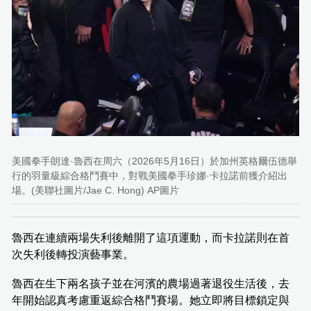
美國拳手朗達·魯西在周六（2026年5月16日）於加州英格爾伍德舉
行的羽量級綜合格鬥賽中，對戰美國拳手珍娜·卡拉諾前獲介紹出
場。(美聯社圖片/Jae C. Hong) AP圖片
魯西在連續兩場失利後離開了這項運動，而卡拉諾則在首
次失利後轉投演藝事業。
魯西在生下兩名孩子並在河濱的農場過著退役生活後，去
年開始認真考慮重返綜合格鬥賽場。她立即將目標鎖定與