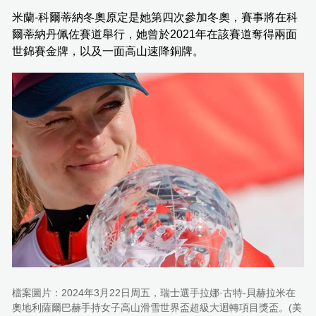
米蘭-科爾蒂納冬奧原定是她第四次參加冬奧，賽事將在科
爾蒂納丹佩佐賽道舉行，她曾於2021年在該賽道奪得兩面
世錦賽金牌，以及一面高山速降銅牌。
檔案圖片：2024年3月22日周五，瑞士選手拉娜·古特-貝赫拉米在
奧地利薩爾巴赫手持女子高山滑雪世界盃超級大迴轉項目獎盃。(美