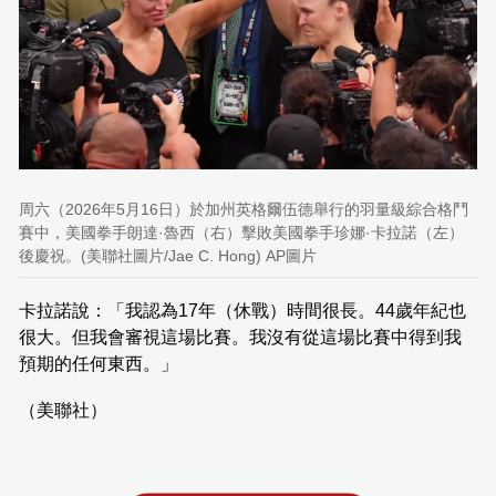
周六（2026年5月16日）於加州英格爾伍德舉行的羽量級綜合格鬥
賽中，美國拳手朗達·魯西（右）擊敗美國拳手珍娜·卡拉諾（左）
後慶祝。(美聯社圖片/Jae C. Hong) AP圖片
卡拉諾說：「我認為17年（休戰）時間很長。44歲年紀也
很大。但我會審視這場比賽。我沒有從這場比賽中得到我
預期的任何東西。」
（美聯社）