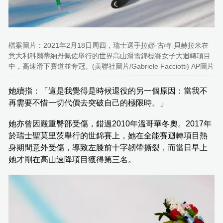
檔案圖片：2021年2月18日周四，瑞士選手拉娜·古特-貝赫拉米在
意大利科爾蒂納丹佩佐舉行的世界高山滑雪錦標賽女子大迴轉項目
中，高速滑下賽道並奪冠。(美聯社圖片/Gabriele Facciotti) AP圖片
她續指：「這是我覺得是時候退役的另一個原因：當我不
再需要不惜一切代價去突破自己的極限時。」
她亦曾因嚴重臀部受傷，錯過2010年溫哥華冬奧。2017年
於瑞士聖莫里茨舉行的世錦賽上，她在全能賽迴轉項目熱
身期間意外受傷，導致左膝前十字韌帶撕裂，而當日早上
她才剛在高山速降項目獲得第三名。