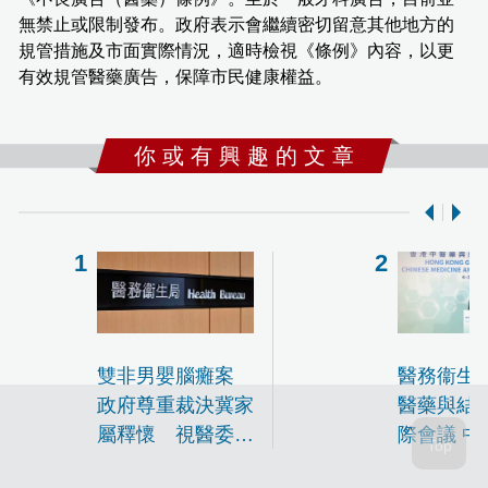
無禁止或限制發布。政府表示會繼續密切留意其他地方的
規管措施及市面實際情況，適時檢視《條例》內容，以更
有效規管醫藥廣告，保障市民健康權益。
你 或 有 興 趣 的 文 章
雙非男嬰腦癱案
醫務衞生
政府尊重裁決冀家
醫藥與結
屬釋懷 視醫委會
際會議 中
改革為當務之急
門診名額