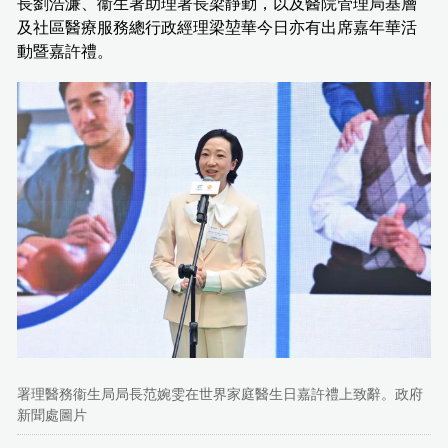
長劉浩濂、衞生署助理署長梁靜勤，以及醫院管理局基層
及社區醫療服務總行政經理梁堃華今日亦有出席嘉年華活
動暨嘉許禮。
署理醫務衞生局局長范婉雯在世界家庭醫生日嘉許禮上致辭。政府
新聞處圖片