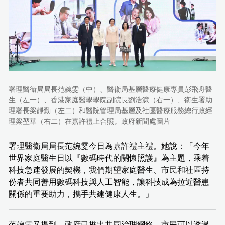
署理醫衞局局長范婉雯（中）、醫衞局基層醫療健康專員彭飛舟醫
生（左一）、香港家庭醫學學院副院長劉浩濂（右一）、衞生署助
理署長梁靜勤（左二）和醫院管理局基層及社區醫療服務總行政經
理梁堃華（右二）在嘉許禮上合照。政府新聞處圖片
署理醫衞局局長范婉雯今日為嘉許禮主禮。她說：「今年
世界家庭醫生日以『數碼時代的關懷照護』為主題，乘着
科技急速發展的契機，我們期望家庭醫生、市民和社區持
份者共同善用數碼科技與人工智能，讓科技成為拉近醫患
關係的重要助力，攜手共建健康人生。」
范婉雯又提到，政府已推出共同治理網絡，市民可以透過