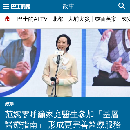
政事
巴士的AI TV
北都
大埔火災
黎智英案
國
政事
范婉雯呼籲家庭醫生參加「基層
醫療指南」 形成更完善醫療服務