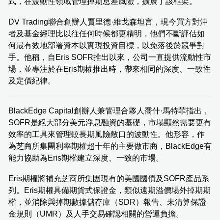
式，在波動性領域管理掉期息差風險，擴展了該框架。
DV Trading聯合創辦人賈里德·維戈森坦言，現今買方對沖
者及基金經理比以往任何時候都更精明，他們不斷評估如
何最有效地部署資本以實現投資目標，以免落後於競爭對
手。他稱，自Eris SOFR推出以來，公司一直提供流動性市
場，並專注於在Eris期權推出時，帶來相同的深度、一致性
及定價紀律。
BlackEdge Capital創辦人兼管理合夥人喬什·馬特菲指出，
SOFR是絕大部分美元浮息融資的基礎，市場顯然需要更有
效率的工具來管理較長期風險敞口的波動性。他形容，作
為芝商所集團利率期權超十年的主要做市商，BlackEdge有
能力協助為Eris期權建立深度、一致的市場。
Eris期權將補充芝商所集團現有的美國國債及SOFR產品系
列。Eris期權具備期貨式保證金，類似遠期溢價場外掉期期
權，並消除與掉期數據儲存庫（SDR）報告、未清算保證
金規則（UMR）及人手交易確認相關的營運負擔。