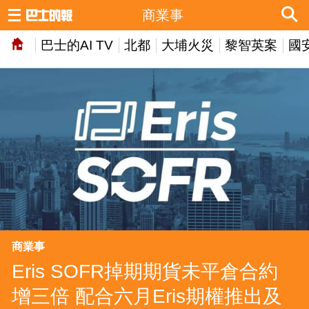
商業事
巴士的AI TV
北都
大埔火災
黎智英案
國
商業事
Eris SOFR掉期期貨未平倉合約
增三倍 配合六月Eris期權推出及