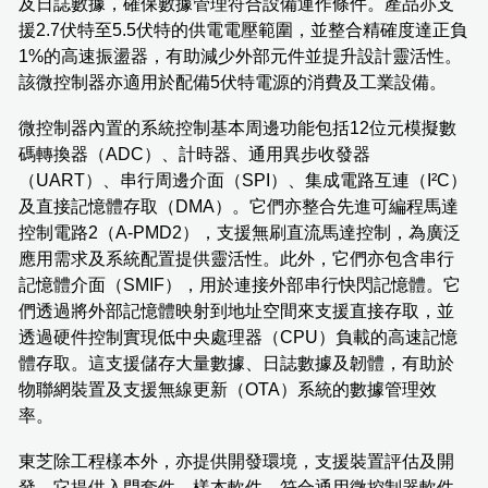
及日誌數據，確保數據管理符合設備運作條件。產品亦支
援2.7伏特至5.5伏特的供電電壓範圍，並整合精確度達正負
1%的高速振盪器，有助減少外部元件並提升設計靈活性。
該微控制器亦適用於配備5伏特電源的消費及工業設備。
微控制器內置的系統控制基本周邊功能包括12位元模擬數
碼轉換器（ADC）、計時器、通用異步收發器
（UART）、串行周邊介面（SPI）、集成電路互連（I²C）
及直接記憶體存取（DMA）。它們亦整合先進可編程馬達
控制電路2（A-PMD2），支援無刷直流馬達控制，為廣泛
應用需求及系統配置提供靈活性。此外，它們亦包含串行
記憶體介面（SMIF），用於連接外部串行快閃記憶體。它
們透過將外部記憶體映射到地址空間來支援直接存取，並
透過硬件控制實現低中央處理器（CPU）負載的高速記憶
體存取。這支援儲存大量數據、日誌數據及韌體，有助於
物聯網裝置及支援無線更新（OTA）系統的數據管理效
率。
東芝除工程樣本外，亦提供開發環境，支援裝置評估及開
發。它提供入門套件、樣本軟件、符合通用微控制器軟件