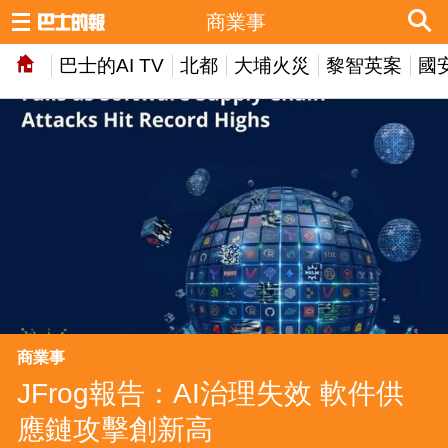
商業事
巴士的AI TV
北都
大埔火災
黎智英案
國
商業事
JFrog報告：AI治理失效 軟件供
應鏈攻擊創新高