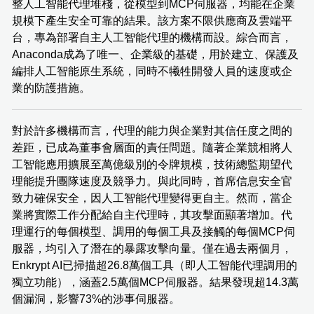
整人工智能代理堆棧，從模型到MCP伺服器，均能在企業
規模下產生安全可靠的結果。該方案不限供應商及雲端平
台，專為部署自主人工智能代理的機構而設。綜合而言，
Anaconda成為了唯一、企業級的基礎，用於建立、保護及
編排人工智能原生系統，同時不犧牲開發人員的速度或企
業的防護措施。
對於許多機構而言，代理的能力與企業對其信任度之間的
差距，已成為董事會層面的責任問題。隨著企業競相將人
工智能應用擴展至萬億級別的令牌規模，技術總監期望代
理能提升團隊速度及競爭力。與此同時，首席信息安全官
致力確保安全，因人工智能代理變得更自主。然而，當企
業將實際工作分配給自主代理時，其攻擊面顯著增加。代
理運行的每個模型、調用的每個工具及接觸的每個MCP伺
服器，均引入了潛在的暴露攻擊向量。僅在過去兩個月，
Enkrypt AI已掃描超26.8萬個工具（即人工智能代理調用的
獨立功能），涵蓋2.5萬個MCP伺服器。結果發現超14.3萬
個漏洞，影響73%的涉事伺服器。