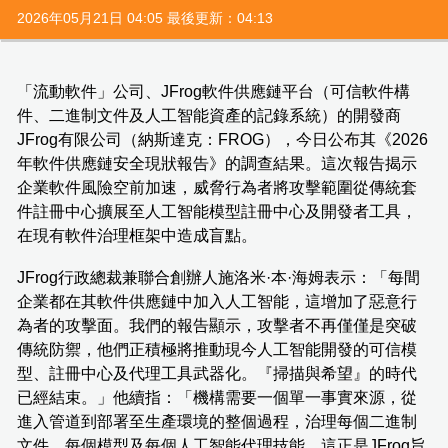
2026年05月21日 04:05 最後更新：04:13
「流動軟件」公司、JFrog軟件供應鏈平台（可信軟件構
件、二進制文件及人工智能資產的記錄系統）的開發商
JFrog有限公司（納斯達克：FROG），今日公布其《2026
年軟件供應鏈安全現狀報告》的調查結果。這次報告揭示
企業軟件風險空前加速，威脅行為者將攻擊範圍從傳統套
件註冊中心擴展至人工智能模型註冊中心及開發者工具，
在現有軟件治理框架中造成盲點。
JFrog行政總裁兼聯合創辦人施洛米·本·海姆表示：「每間
企業都在其軟件供應鏈中加入人工智能，這增加了惡意行
為者的攻擊面。我們的報告顯示，攻擊者不再僅僅是突破
傳統防禦，他們正積極將推動現今人工智能開發的可信模
型、註冊中心及代理工具武器化。『掃描與希望』的時代
已經結束。」他續指：「機構需要一個單一事實來源，從
進入管道到部署至生產環境的整個過程，治理每個二進制
文件、每個模型及每個人工智能代理技能。這正是JFrog旨