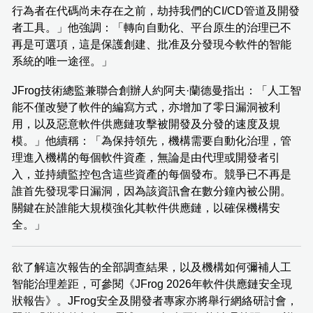
行為者在代碼尚未存在之前，劫持我們的CI/CD管道及開發
者工具。」他強調：「轉向自動化、平台原生的治理已不
再是可選項，這是保護創建、批准及分發現今軟件的智能
系統的唯一途徑。」
JFrog技術總監兼聯合創辦人約阿夫·蘭德曼指出：「人工智
能不僅改變了軟件的編寫方式，亦增加了零日漏洞被利
用，以及惡意軟件供應鏈攻擊被開發及分發的速度及規
模。」他續稱：「為保持領先，機構需要自動化治理，管
理進入機構的每個軟件資產，無論是由代理或開發者引
入，並持續監控包含這些資產的每個發布。競爭已不再是
誰首先發現零日漏洞，因為該資訊會在數分鐘內被公開。
關鍵在於誰能大規模強化其軟件供應鏈，以確保機構安
全。」
欲了解這次報告的全部調查結果，以及機構如何彌補人工
智能治理差距，可參閱《JFrog 2026年軟件供應鏈安全現
狀報告》。JFrog安全及開發者專家亦將舉行網絡研討會，