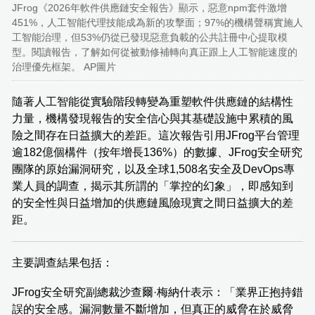
JFrog《2026年軟件供應鏈安全報告》顯示，惡意npm套件激增
451%，人工智能代理技能成為新的攻擊面；97%的機構聲稱實施人
工智能治理，但53%仍從已發現惡意負載的公共註冊中心提取模
型。閱讀報告，了解如何從被動修補轉向真正跟上人工智能速度的
治理優先框架。 AP圖片
隨著人工智能從實驗階段轉變為重塑軟件供應鏈的結構性
力量，機構發現報告的安全信心與其基礎設施中累積的風
險之間存在日益擴大的差距。這次報告引用JFrog平台管理
逾182億個構件（按年增長136%）的數據、JFrog安全研究
團隊的原始漏洞研究，以及全球1,508名安全及DevOps專
業人員的調查，揭示其所謂的「掌控的幻象」，即感知到
的安全性與日益增加的供應鏈風險現實之間日益擴大的差
距。
主要調查結果包括：
JFrog安全研究副總裁沙查爾·梅納什表示：「業界正抱持錯
誤的安全感。漏洞數量不斷增加，但真正的威脅在於威脅