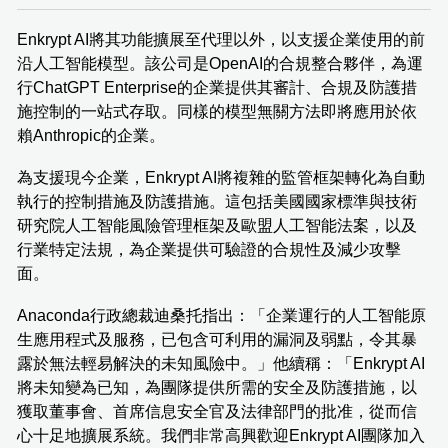
Enkrypt AI將其功能擴展至代理以外，以支援企業使用的前
沿人工智能模型。該公司是OpenAI的合規整合夥伴，為運
行ChatGPT Enterprise的企業提供其審計、合規及防護措
施控制的一站式存取。同樣的模型無關方法即將應用於依
賴Anthropic的企業。
為支援現今企業，Enkrypt AI將複雜的監管框架轉化為自動
執行的控制措施及防護措施。這包括美國國家標準與技術
研究院人工智能風險管理框架及歐盟人工智能法案，以及
行業特定法規，為企業提供可驗證的合規性及減少攻擊
面。
Anaconda行政總裁迪桑托指出：「企業運行的人工智能原
生應用程式及服務，已包含可利用的漏洞及弱點，令其暴
露於無法輕易解決的未知風險中。」他續稱：「Enkrypt AI
將未知變為已知，為團隊提供所需的安全及防護措施，以
獲取董事會、首席信息安全官及法律部門的批准，從而信
心十足地擴展系統。我們非常高興歡迎Enkrypt AI團隊加入