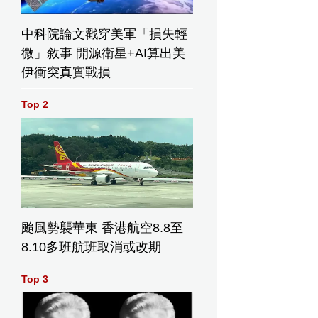
中科院論文戳穿美軍「損失輕
微」敘事 開源衛星+AI算出美
伊衝突真實戰損
Top 2
颱風勢襲華東 香港航空8.8至
8.10多班航班取消或改期
Top 3