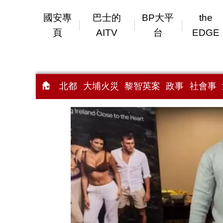
國安專
巴士的
BP大平
the
頁
AITV
台
EDGE
北都
大埔火災
黎智英案
政事
社會事