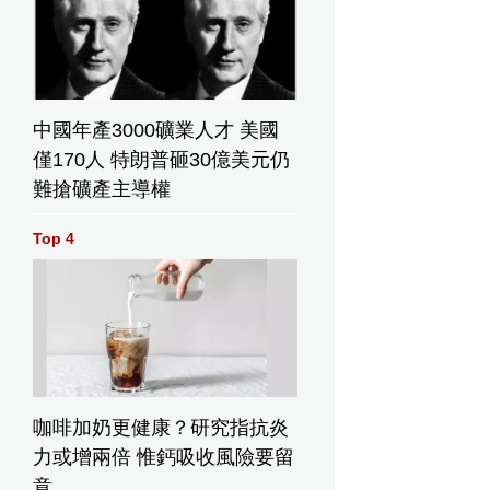
中國年產3000礦業人才 美國
僅170人 特朗普砸30億美元仍
難搶礦產主導權
Top 4
咖啡加奶更健康？研究指抗炎
力或增兩倍 惟鈣吸收風險要留
意