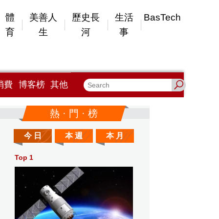
體
美善人
歷史長
生活
BasTech
育
生
河
事
消費
博客榜
其他
熱 · 門 · 榜
今 日
本 週
本 月
Top 1