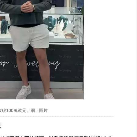
破100萬歐元。網上圖片
檻