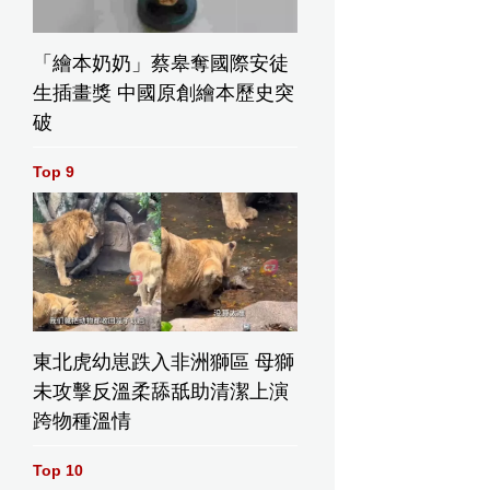
「繪本奶奶」蔡皋奪國際安徒
生插畫獎 中國原創繪本歷史突
破
Top 9
東北虎幼崽跌入非洲獅區 母獅
未攻擊反溫柔舔舐助清潔上演
跨物種溫情
Top 10