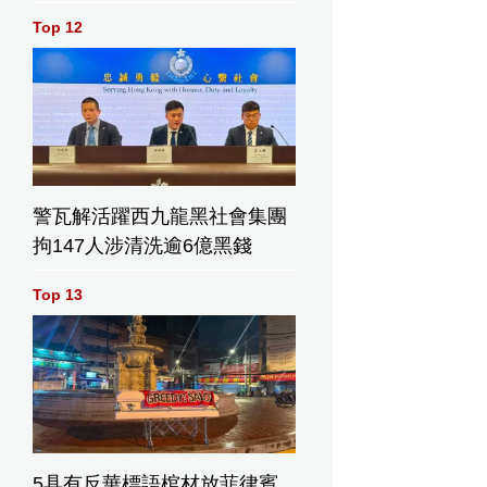
Top 12
警瓦解活躍西九龍黑社會集團
拘147人涉清洗逾6億黑錢
Top 13
5具有反華標語棺材放菲律賓