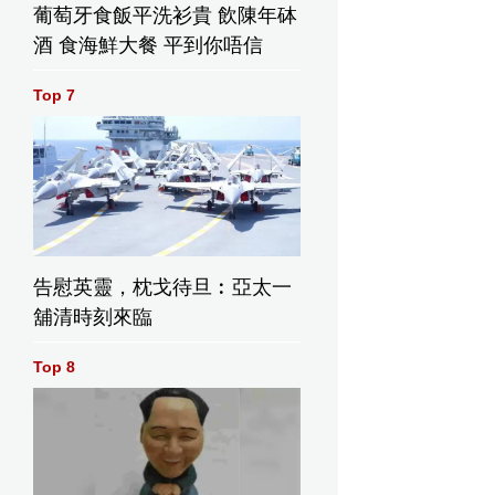
葡萄牙食飯平洗衫貴 飲陳年砵
酒 食海鮮大餐 平到你唔信
Top 7
告慰英靈，枕戈待旦︰亞太一
舖清時刻來臨
Top 8