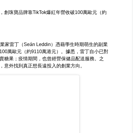
珠寶品牌靠TikTok爆紅年營收破100萬歐元（約
家雷丁（Seán Leddin）憑藉學生時期萌生的副業
00萬歐元（約9110萬港元）。據悉，雷丁自小已對
賣糖果；疫情期間，也曾經營保健品配送服務。之
，意外找到真正想長遠投入的創業方向。