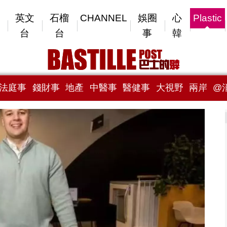
英文
石榴
CHANNEL
娛圈
心
Plastic
台
台
事
韓
法庭事
錢財事
地產
中醫事
醫健事
大視野
兩岸
@