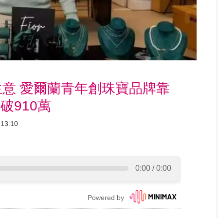
意 愛爾蘭青年創珠寶品牌靠
收破910萬
13:10