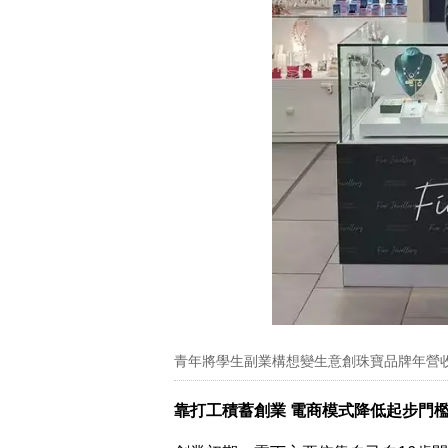
青年將學生副業構想變生意創珠寶品牌年營收
靠打工積蓄創業 電商模式降低起步門