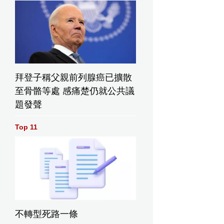
拜登子稱父親前列腺癌已擴散
至骨骼等處 感痛楚仍就公共議
題發聲
Top 11
不轉型死路一條