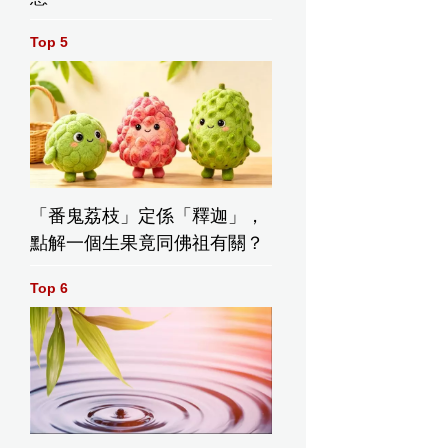
Top 5
「番鬼荔枝」定係「釋迦」，
點解一個生果竟同佛祖有關？
Top 6