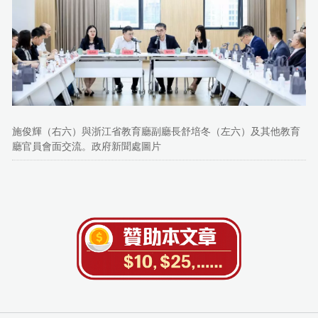
施俊輝（右六）與浙江省教育廳副廳長舒培冬（左六）及其他教育
廳官員會面交流。政府新聞處圖片