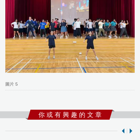
圖片 5
你 或 有 興 趣 的 文 章