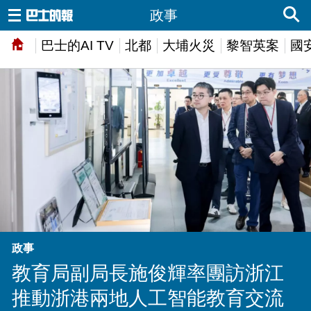
政事
巴士的AI TV
北都
大埔火災
黎智英案
國
政事
教育局副局長施俊輝率團訪浙江
推動浙港兩地人工智能教育交流