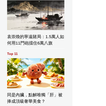
袁崇煥的寧遠賭局：1.5萬人如
何用11門砲擋住6萬八旗
Top 11
同是內臟，點解唯獨「肝」被
捧成頂級奢華美食？