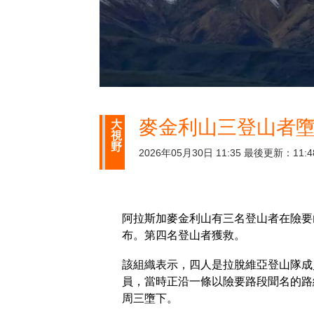
麥金利山三登山者墮
大
視
野
2026年05月30日 11:35 最後更新：11:4
阿拉斯加麥金利山有三名登山者在險要
布。第四名登山者獲救。
該組織表示，四人是拉脫維亞登山隊成
員，當時正沿一條以險要路段聞名的路
周三墮下。