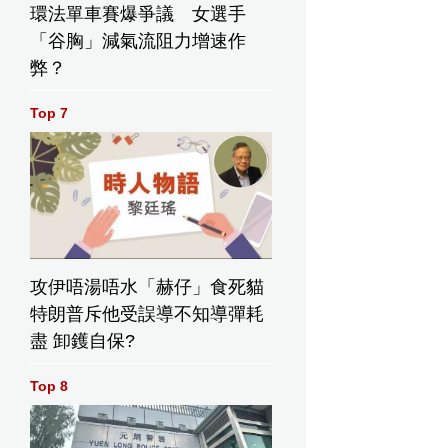
環法單車賽爆爭議 女選手
「谷胸」減氣流阻力增速作
弊？
Top 7
攻伊唔湯唔水「赫仔」食死貓
特朗普斥他受誤導不知導彈耗
盡 卸鑊自保?
Top 8