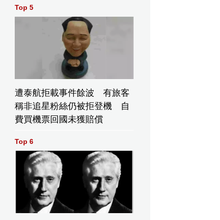
Top 5
遭泰航拒載事件餘波 有旅客
稱非追星粉絲仍被拒登機 自
費買機票回國未獲賠償
Top 6