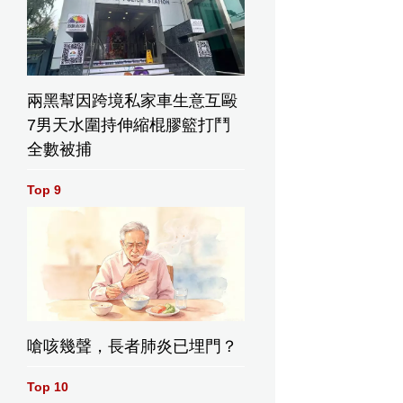
兩黑幫因跨境私家車生意互毆
7男天水圍持伸縮棍膠籃打鬥
全數被捕
Top 9
嗆咳幾聲，長者肺炎已埋門？
Top 10