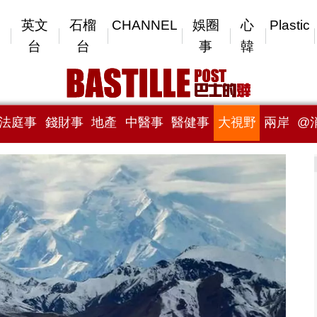
英文
石榴
CHANNEL
娛圈
心
Plastic
台
台
事
韓
法庭事
錢財事
地產
中醫事
醫健事
大視野
兩岸
@