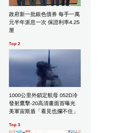
政府新一批銀色債券 每手一萬
元半年派息一次 保證利率4.25
厘
Top 2
1000公里外鎖定航母 052D冷
發射鷹擊-20高清畫面首曝光
美軍宙斯盾「看見也攔不住」
Top 3