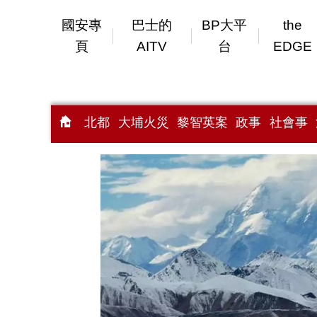
國安專
巴士的
BP大平
the
頁
AITV
台
EDGE
北都
大埔火災
黎智英案
政事
社會事