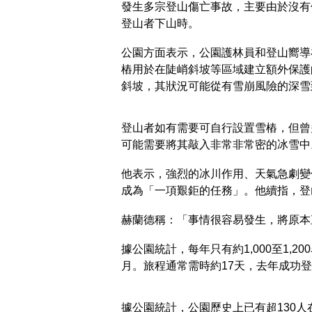
發生多宗登山傷亡事故，主要由於沒有
登山者下山時。
公園方面表示，公園護林員和登山嚮導
樁用於在陡峭斜坡等區域建立額外保護
斜坡，其狀況可能從有雪崩風險的深雪
登山者如有需要可自行設置雪樁，但曾
可能需要將其敲入非常非常密的冰雪中
他表示，強烈的冰川作用、天氣急劇變
成為「一項艱鉅的任務」。他續指，登
赫蘭德稱：「事情很容易發生，將原本
據公園統計，每年只有約1,000至1,
月。旅程通常需時約17天，去年成功
據公園統計，公園歷史上已有超130人