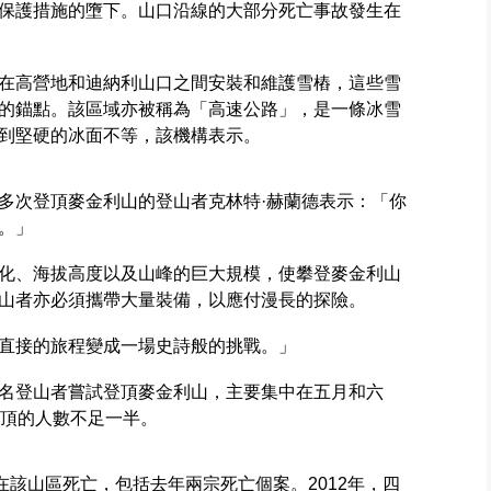
保護措施的墮下。山口沿線的大部分死亡事故發生在
在高營地和迪納利山口之間安裝和維護雪樁，這些雪
的錨點。該區域亦被稱為「高速公路」，是一條冰雪
到堅硬的冰面不等，該機構表示。
多次登頂麥金利山的登山者克林特·赫蘭德表示：「你
。」
化、海拔高度以及山峰的巨大規模，使攀登麥金利山
山者亦必須攜帶大量裝備，以應付漫長的探險。
直接的旅程變成一場史詩般的挑戰。」
200名登山者嘗試登頂麥金利山，主要集中在五月和六
登頂的人數不足一半。
在該山區死亡，包括去年兩宗死亡個案。2012年，四