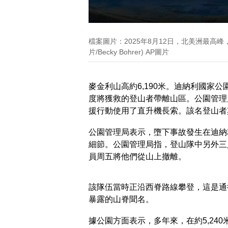
檔案圖片：2025年8月12日，北美洲最高
片/Becky Bohrer) AP圖片
麥金利山高約6,190米。迪納利國家公
度將獲救的登山者帶離山區。公園管理
援行動使用了直升機長索。該名登山者
公園管理局表示，墮下事故發生在迪納利
細節。公園管理局指，登山隊中另外三
員周五將他們從山上撤離。
該隊伍當時正沿西脊路線攀登，這是通
暴露的山脊聞名。
據公園方面表示，多年來，在約5,24