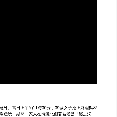
外。當日上午約11時30分，39歲女子池上麻理與家
場遊玩，期間一家人在海灘北側著名景點「澱之洞