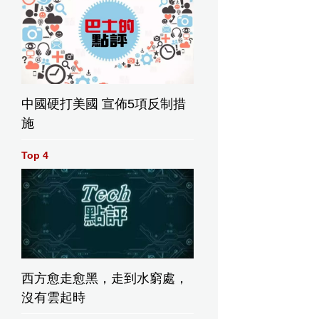
中國硬打美國 宣佈5項反制措
施
Top 4
西方愈走愈黑，走到水窮處，
沒有雲起時