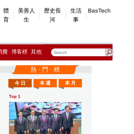
體
美善人
歷史長
生活
BasTech
育
生
河
事
消費
博客榜
其他
熱 · 門 · 榜
今 日
本 週
本 月
Top 1