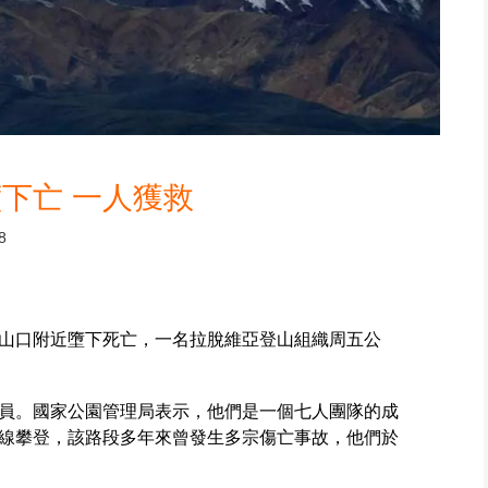
下亡 一人獲救
8
山口附近墮下死亡，一名拉脫維亞登山組織周五公
員。國家公園管理局表示，他們是一個七人團隊的成
線攀登，該路段多年來曾發生多宗傷亡事故，他們於