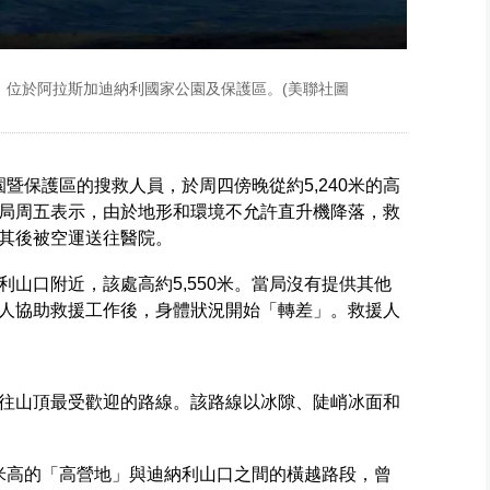
峰，位於阿拉斯加迪納利國家公園及保護區。(美聯社圖
園暨保護區的搜救人員，於周四傍晚從約5,240米的高
局周五表示，由於地形和環境不允許直升機降落，救
其後被空運送往醫院。
山口附近，該處高約5,550米。當局沒有提供其他
人協助救援工作後，身體狀況開始「轉差」。救援人
往山頂最受歡迎的路線。該路線以冰隙、陡峭冰面和
0米高的「高營地」與迪納利山口之間的橫越路段，曾