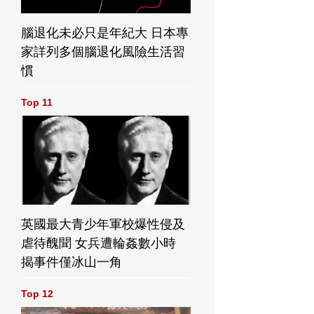
腦退化未必只是年紀大 日本專
家詳列多個腦退化風險生活習
慣
Top 11
英國最大青少年軍校爆性侵及
虐待醜聞 女兵遭輪姦數小時
揭事件僅冰山一角
Top 12