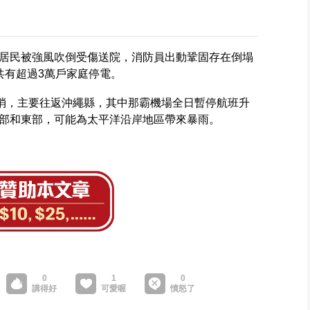
居民被強風吹倒受傷送院，消防員出動鞏固存在倒塌
共有超過3萬戶家庭停電。
取消，主要往返沖繩縣，其中那霸機場全日暫停航班升
部和東部，可能為太平洋沿岸地區帶來暴雨。