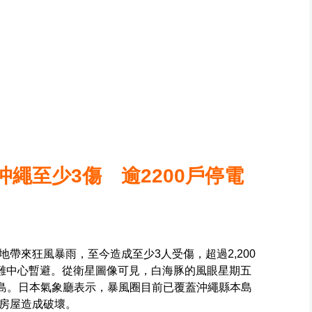
繩至少3傷 逾2200戶停電
帶來狂風暴雨，至今造成至少3人受傷，超過2,200
避難中心暫避。從衛星圖像可見，白海豚的風眼星期五
論島。日本氣象廳表示，暴風圈目前已覆蓋沖繩縣本島
房屋造成破壞。