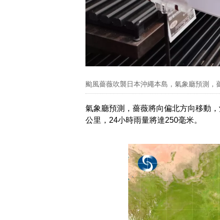
颱風薔薇吹襲日本沖繩本島，氣象廳預測，
氣象廳預測，薔薇將向偏北方向移動，
公里，24小時雨量將達250毫米。