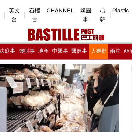
英文
石榴
CHANNEL
娛圈
心
Plastic
台
台
事
韓
法庭事
錢財事
地產
中醫事
醫健事
大視野
兩岸
@