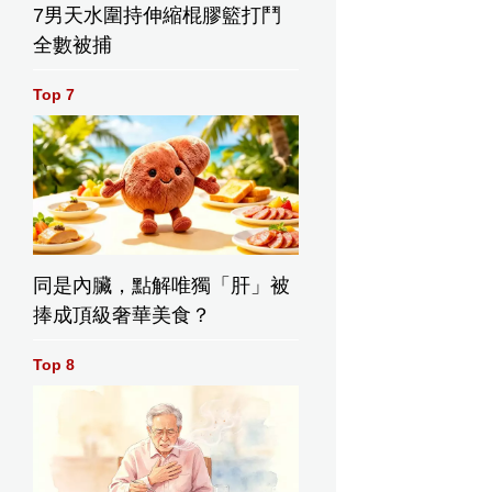
7男天水圍持伸縮棍膠籃打鬥
全數被捕
Top 7
同是內臟，點解唯獨「肝」被
捧成頂級奢華美食？
Top 8