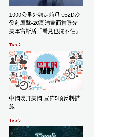
1000公里外鎖定航母 052D冷
發射鷹擊-20高清畫面首曝光
美軍宙斯盾「看見也攔不住」
Top 2
中國硬打美國 宣佈5項反制措
施
Top 3