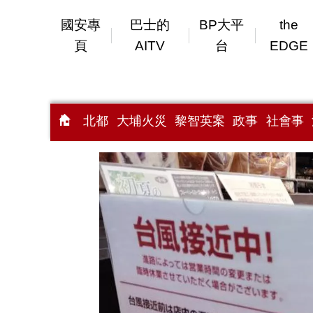
國安專
巴士的
BP大平
the
頁
AITV
台
EDGE
北都
大埔火災
黎智英案
政事
社會事