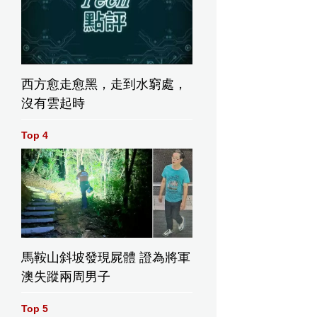
西方愈走愈黑，走到水窮處，
沒有雲起時
Top 4
馬鞍山斜坡發現屍體 證為將軍
澳失蹤兩周男子
Top 5