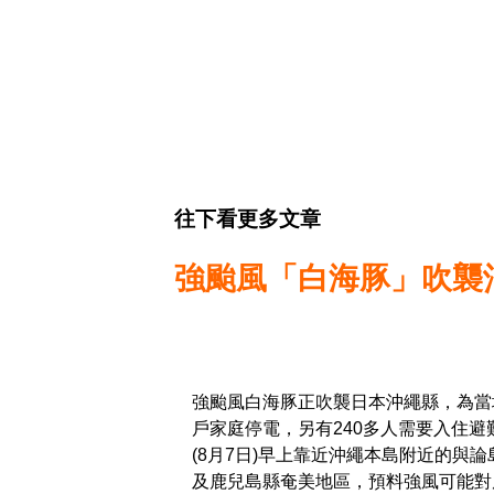
往下看更多文章
強颱風「白海豚」吹襲沖
強颱風白海豚正吹襲日本沖繩縣，為當地
戶家庭停電，另有240多人需要入住
(8月7日)早上靠近沖繩本島附近的與
及鹿兒島縣奄美地區，預料強風可能對