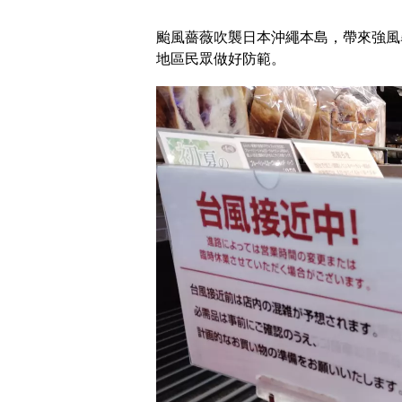
颱風薔薇吹襲日本沖繩本島，帶來強風
地區民眾做好防範。