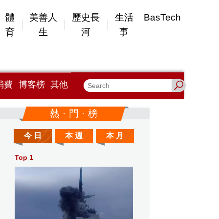
體
美善人
歷史長
生活
BasTech
育
生
河
事
消費
博客榜
其他
熱 · 門 · 榜
今 日
本 週
本 月
Top 1