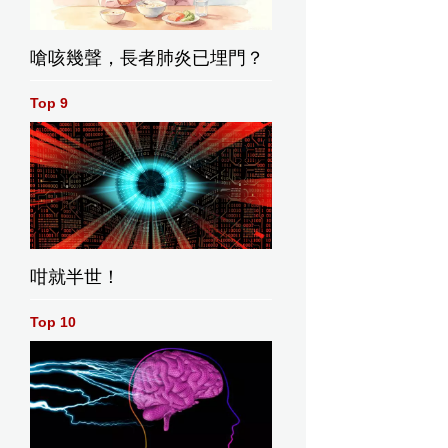
嗆咳幾聲，長者肺炎已埋門？
Top 9
咁就半世！
Top 10