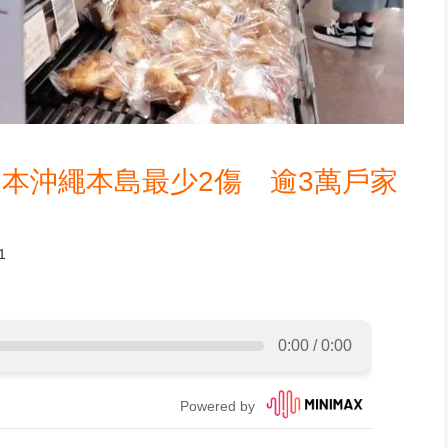
本沖繩本島最少2傷 逾3萬戶家
1