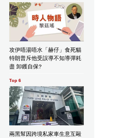
攻伊唔湯唔水「赫仔」食死貓
特朗普斥他受誤導不知導彈耗
盡 卸鑊自保?
Top 6
兩黑幫因跨境私家車生意互毆