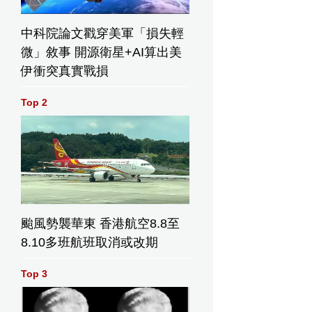
中科院論文戳穿美軍「損失輕
微」敘事 開源衛星+AI算出美
伊衝突真實戰損
Top 2
颱風勢襲華東 香港航空8.8至
8.10多班航班取消或改期
Top 3