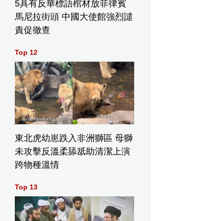
5具有反華標語棺材放菲律賓
馬尼拉街頭 中國大使館強烈譴
責促徹查
Top 12
東北虎幼崽跌入非洲獅區 母獅
未攻擊反溫柔舔舐助清潔上演
跨物種溫情
Top 13