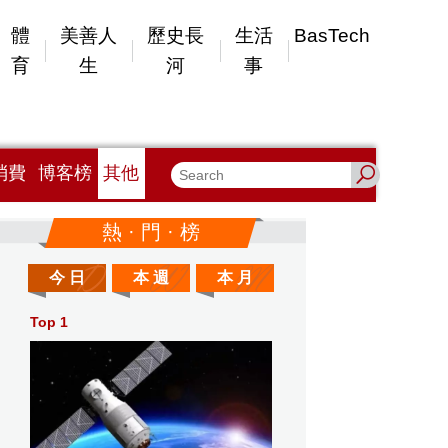
體
美善人
歷史長
生活
BasTech
育
生
河
事
消費
博客榜
其他
熱 · 門 · 榜
今 日
本 週
本 月
Top 1