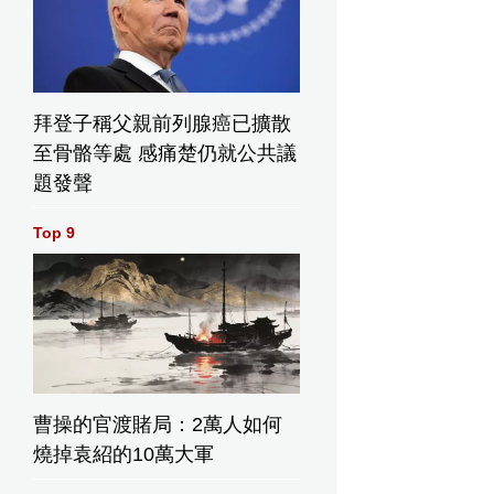
拜登子稱父親前列腺癌已擴散
至骨骼等處 感痛楚仍就公共議
題發聲
Top 9
曹操的官渡賭局：2萬人如何
燒掉袁紹的10萬大軍