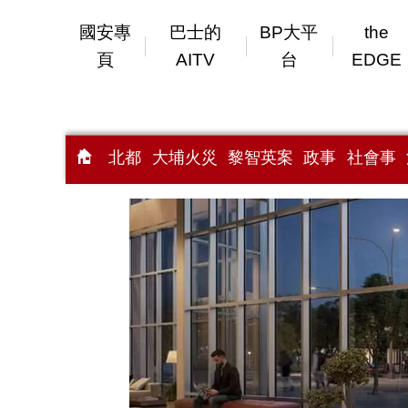
國安專
巴士的
BP大平
the
頁
AITV
台
EDGE
北都
大埔火災
黎智英案
政事
社會事