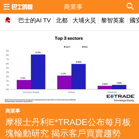
商業事
巴士的AI TV
北都
大埔火災
黎智英案
國
商業事
摩根士丹利E*TRADE公布每月板
塊輪動研究 揭示客戶買賣趨勢