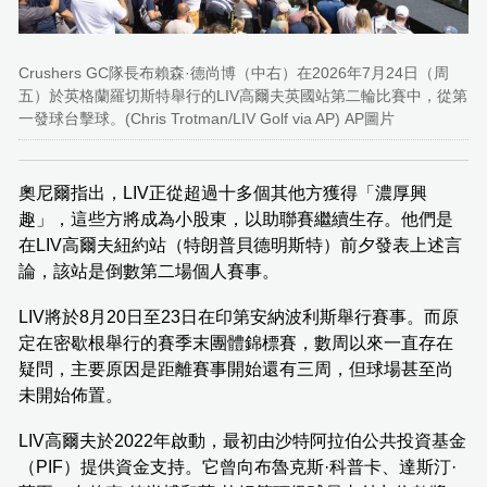
Crushers GC隊長布賴森·德尚博（中右）在2026年7月24日（周
五）於英格蘭羅切斯特舉行的LIV高爾夫英國站第二輪比賽中，從第
一發球台擊球。(Chris Trotman/LIV Golf via AP) AP圖片
奧尼爾指出，LIV正從超過十多個其他方獲得「濃厚興
趣」，這些方將成為小股東，以助聯賽繼續生存。他們是
在LIV高爾夫紐約站（特朗普貝德明斯特）前夕發表上述言
論，該站是倒數第二場個人賽事。
LIV將於8月20日至23日在印第安納波利斯舉行賽事。而原
定在密歇根舉行的賽季末團體錦標賽，數周以來一直存在
疑問，主要原因是距離賽事開始還有三周，但球場甚至尚
未開始佈置。
LIV高爾夫於2022年啟動，最初由沙特阿拉伯公共投資基金
（PIF）提供資金支持。它曾向布魯克斯·科普卡、達斯汀·