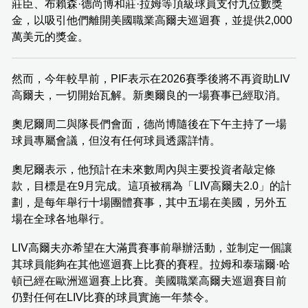
莊臣、布賴森·德尚博和莊·拉姆等頂級球員支付九位數獎
金，以吸引他們離開美國職業高爾夫巡迴賽，並提供2,000
萬美元的獎金。
然而，今年較早前，PIF表示在2026賽季後將不再資助LIV
高爾夫，一切開始瓦解。新奧爾良的一場賽事已經取消。
奧尼爾周二與隊長們會面，德尚博隨後在下午主持了一場
球員專屬會議，但沒有任何球員透露詳情。
奧尼爾表示，他預計在未來數周內與主要投資者敲定條
款，目標是在9月完成。這項被稱為「LIV高爾夫2.0」的計
劃，是每年舉行十場團體賽事，其中五場在美國，另外五
場在全球各地舉行。
LIV高爾夫亦希望在大滿貫賽事前舉辦活動，並制定一個讓
其球員能夠在其他巡迴賽上比賽的賽程。拉姆和泰瑞爾·哈
頓已經在歐洲巡迴賽上比賽。美國職業高爾夫巡迴賽目前
仍對任何在LIV比賽的球員實施一年禁令。