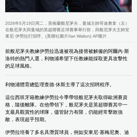
2026年5月19日周二，英格蘭般尼茅夫，曼城主帥哥迪奧拿（左）
在般尼茅夫與曼城的英超聯賽足球賽事舉行前，與般尼茅夫主帥安
東尼·伊勞拉打招呼。(美聯社圖片/Ian Walton) AP圖片
前般尼茅夫教練伊勞拉迅速被視為接替被解僱的阿爾內·斯
洛特的熱門人選，利物浦希望下任教練能採取更具攻擊性
的足球風格。
利物浦體育總監理查德·休斯主導了這次招聘程序。
這位西班牙籍教練伊勞拉今季帶領般尼茅夫取得歐洲賽資
格，隨後離隊。在他帶領下，般尼茅夫是英超聯賽其中一
支最具觀賞性的球隊，儘管財力有限，仍能經常擊敗強
敵，表現超乎預期。
伊勞拉培養了多名具潛質球員，例如安東尼·塞梅尼奧、迪