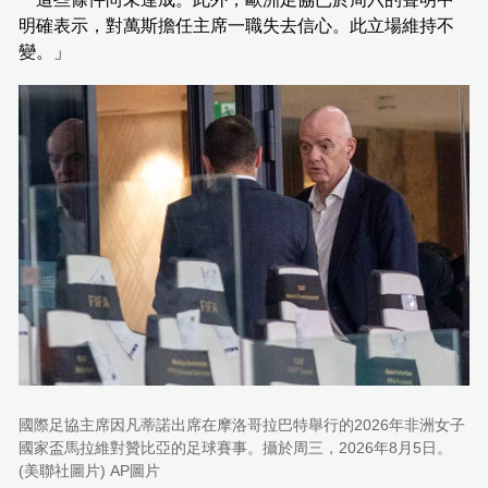
明確表示，對萬斯擔任主席一職失去信心。此立場維持不
變。」
國際足協主席因凡蒂諾出席在摩洛哥拉巴特舉行的2026年非洲女子
國家盃馬拉維對贊比亞的足球賽事。攝於周三，2026年8月5日。
(美聯社圖片) AP圖片