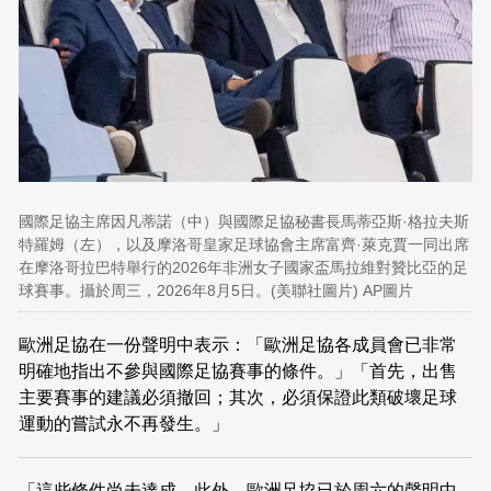
國際足協主席因凡蒂諾（中）與國際足協秘書長馬蒂亞斯·格拉夫斯
特羅姆（左），以及摩洛哥皇家足球協會主席富齊·萊克賈一同出席
在摩洛哥拉巴特舉行的2026年非洲女子國家盃馬拉維對贊比亞的足
球賽事。攝於周三，2026年8月5日。(美聯社圖片) AP圖片
歐洲足協在一份聲明中表示：「歐洲足協各成員會已非常
明確地指出不參與國際足協賽事的條件。」「首先，出售
主要賽事的建議必須撤回；其次，必須保證此類破壞足球
運動的嘗試永不再發生。」
「這些條件尚未達成。此外，歐洲足協已於周六的聲明中