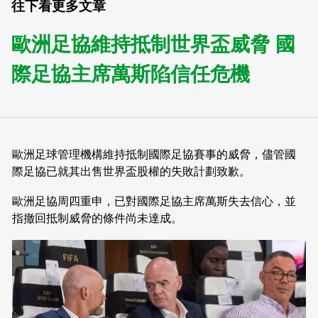
往下看更多文章
歐洲足協維持抵制世界盃威脅 國
際足協主席萬斯陷信任危機
歐洲足球管理機構維持抵制國際足協賽事的威脅，儘管國
際足協已就其出售世界盃股權的失敗計劃致歉。
歐洲足協周四重申，已對國際足協主席萬斯失去信心，並
指撤回抵制威脅的條件尚未達成。