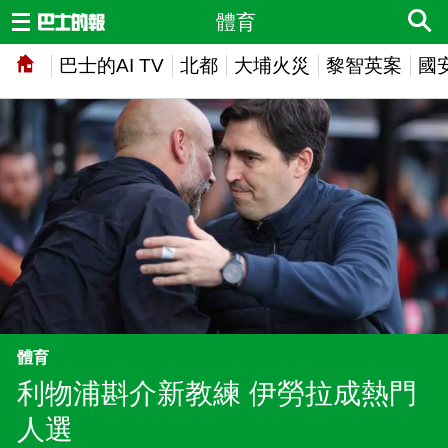
體育
巴士的AI TV
北都
大埔火災
黎智英案
國
體育
利物浦斟介新教練 伊勞拉成熱門
人選