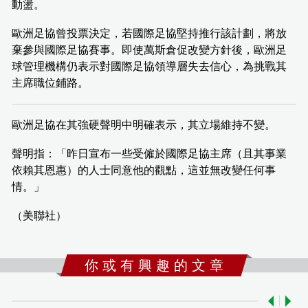
動盪。
歐洲足協曾投票決定，若國際足協堅持推行該計劃，將放
棄參與國際足協賽事。即使萬斯倉促改變方針後，歐洲足
球管理機構仍表示對國際足協領導層失去信心，為挑戰其
主席職位鋪路。
歐洲足協在其強硬聲明中明確表示，其立場維持不變。
聲明指：「昨日宣布一些受僱於國際足協主席（且其事業
依賴其恩惠）的人士同意他的觀點，這並無改變任何事
情。」
（美聯社）
你 或 有 興 趣 的 文 章