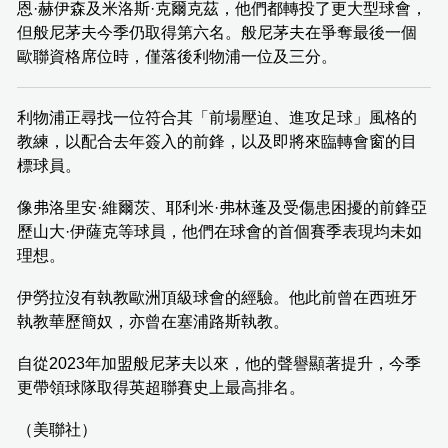
恩·赫伊森及米洛斯·克爾克茲，他們都轉投了更大型球會，
但般尼茅夫今季仍取得第六名。般尼茅夫在爭奪最後一個
歐聯資格席位時，僅落後利物浦一位及三分。
利物浦正尋找一位符合其「前場壓迫、進攻足球」風格的
教練，以配合去年簽入的前鋒，以及即將來臨轉會窗的目
標球員。
像弗洛里安·維爾茨、耶利米·弗林蓬及受傷患困擾的前鋒亞
歷山大·伊薩克等球員，他們在球會的首個賽季表現均未如
理想。
伊勞拉沒有執教歐洲頂級球會的經驗。他此前曾在西班牙
執教華歷簡奴，亦曾在塞浦路斯執教。
自從2023年加盟般尼茅夫以來，他的聲譽顯著提升，今季
更帶領球隊取得英超聯賽史上最高排名。
（美聯社）