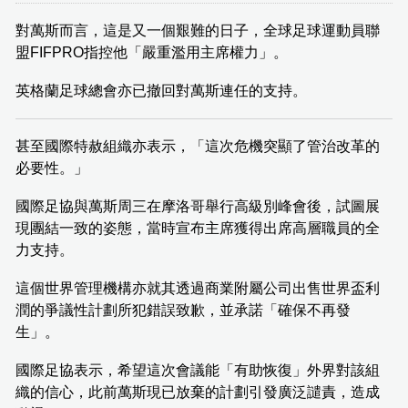
對萬斯而言，這是又一個艱難的日子，全球足球運動員聯
盟FIFPRO指控他「嚴重濫用主席權力」。
英格蘭足球總會亦已撤回對萬斯連任的支持。
甚至國際特赦組織亦表示，「這次危機突顯了管治改革的
必要性。」
國際足協與萬斯周三在摩洛哥舉行高級別峰會後，試圖展
現團結一致的姿態，當時宣布主席獲得出席高層職員的全
力支持。
這個世界管理機構亦就其透過商業附屬公司出售世界盃利
潤的爭議性計劃所犯錯誤致歉，並承諾「確保不再發
生」。
國際足協表示，希望這次會議能「有助恢復」外界對該組
織的信心，此前萬斯現已放棄的計劃引發廣泛譴責，造成