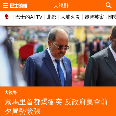
大視野
巴士的AI TV
北都
大埔火災
黎智英案
國
大視野
索馬里首都爆衝突 反政府集會前
夕局勢緊張