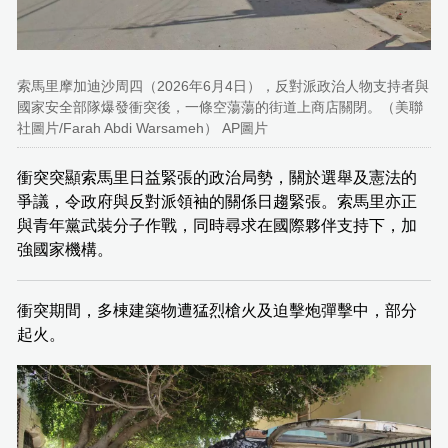
索馬里摩加迪沙周四（2026年6月4日），反對派政治人物支持者與
國家安全部隊爆發衝突後，一條空蕩蕩的街道上商店關閉。（美聯
社圖片/Farah Abdi Warsameh） AP圖片
衝突突顯索馬里日益緊張的政治局勢，關於選舉及憲法的
爭議，令政府與反對派領袖的關係日趨緊張。索馬里亦正
與青年黨武裝分子作戰，同時尋求在國際夥伴支持下，加
強國家機構。
衝突期間，多棟建築物遭猛烈槍火及迫擊炮彈擊中，部分
起火。