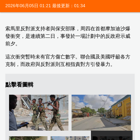
2026年06月05日 01:21 最後更新：01:34
索馬里反對派支持者與保安部隊，周四在首都摩加迪沙爆
發衝突，是連續第二日，事發於一場計劃中的反政府示威
前夕。
這次衝突暫時未有官方傷亡數字。聯合國及美國呼籲各方
克制，而政府與反對派則互相指責對方引發暴力。
點擊看圖輯