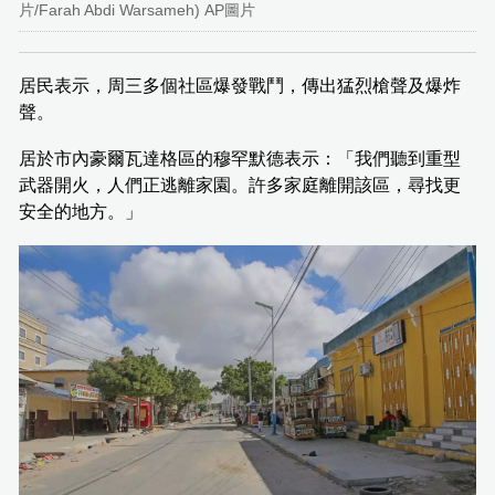
片/Farah Abdi Warsameh) AP圖片
居民表示，周三多個社區爆發戰鬥，傳出猛烈槍聲及爆炸
聲。
居於市內豪爾瓦達格區的穆罕默德表示：「我們聽到重型
武器開火，人們正逃離家園。許多家庭離開該區，尋找更
安全的地方。」