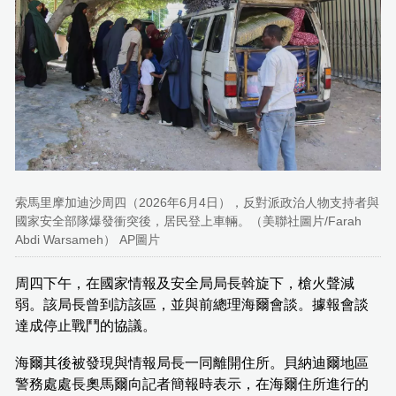
索馬里摩加迪沙周四（2026年6月4日），反對派政治人物支持者與
國家安全部隊爆發衝突後，居民登上車輛。（美聯社圖片/Farah
Abdi Warsameh） AP圖片
周四下午，在國家情報及安全局局長斡旋下，槍火聲減
弱。該局長曾到訪該區，並與前總理海爾會談。據報會談
達成停止戰鬥的協議。
海爾其後被發現與情報局長一同離開住所。貝納迪爾地區
警務處處長奧馬爾向記者簡報時表示，在海爾住所進行的