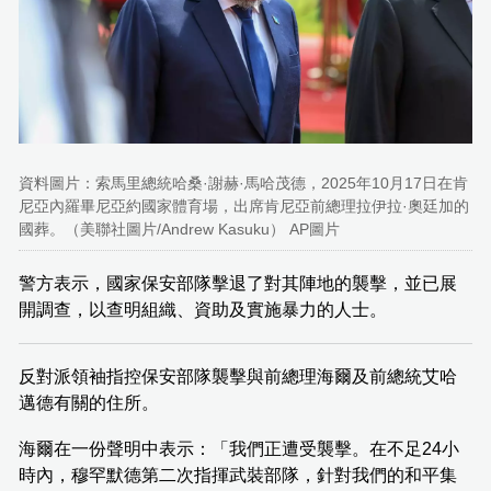
資料圖片：索馬里總統哈桑·謝赫·馬哈茂德，2025年10月17日在肯
尼亞內羅畢尼亞約國家體育場，出席肯尼亞前總理拉伊拉·奧廷加的
國葬。（美聯社圖片/Andrew Kasuku） AP圖片
警方表示，國家保安部隊擊退了對其陣地的襲擊，並已展
開調查，以查明組織、資助及實施暴力的人士。
反對派領袖指控保安部隊襲擊與前總理海爾及前總統艾哈
邁德有關的住所。
海爾在一份聲明中表示：「我們正遭受襲擊。在不足24小
時內，穆罕默德第二次指揮武裝部隊，針對我們的和平集