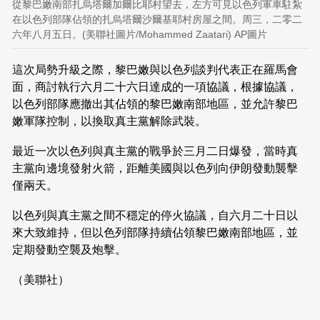
從黎巴嫩南部扎烏塔爾加爾比耶村望去，左方可見以色列軍車駐紮
在以色列部隊佔領的扎烏塔爾沙爾基耶村房屋之間。周三，二零二
六年八月五日。(美聯社圖片/Mohammed Zaatari) AP圖片
這次局勢升級之際，黎巴嫩與以色列談判代表正在羅馬會
面，商討執行六月二十六日達成的一項協議，根據協議，
以色列部隊應撤出其佔領的黎巴嫩南部地區，並允許黎巴
嫩軍隊控制，以換取真主黨解除武裝。
最近一次以色列與真主黨的戰爭於三月二日爆發，當時真
主黨向邊境發射火箭，距離美國與以色列向伊朗發動襲擊
僅兩天。
以色列與真主黨之間不穩定的停火協議，自六月二十日以
來大致維持，但以色列部隊持續佔領黎巴嫩南部地區，並
定期發動空襲及炮擊。
（美聯社）