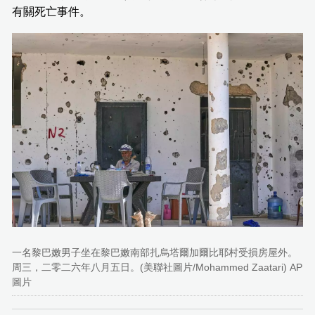
有關死亡事件。
一名黎巴嫩男子坐在黎巴嫩南部扎烏塔爾加爾比耶村受損房屋外。
周三，二零二六年八月五日。(美聯社圖片/Mohammed Zaatari) AP
圖片