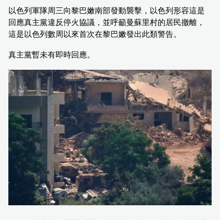
以色列軍隊周三向黎巴嫩南部發動襲擊，以色列形容這是
回應真主黨違反停火協議，並呼籲曼蘇里村的居民撤離，
這是以色列數周以來首次在黎巴嫩發出此類警告。
真主黨暫未有即時回應。