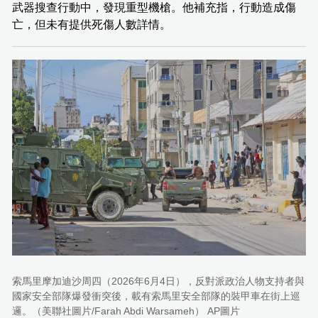
武器搜查行動中，發現重型機槍。他補充指，行動造成傷
亡，但未有提供死傷人數詳情。
索馬里摩加迪沙周四（2026年6月4日），反對派政治人物支持者與
國家安全部隊爆發衝突後，載有索馬里安全部隊的裝甲車在街上巡
邏。（美聯社圖片/Farah Abdi Warsameh） AP圖片