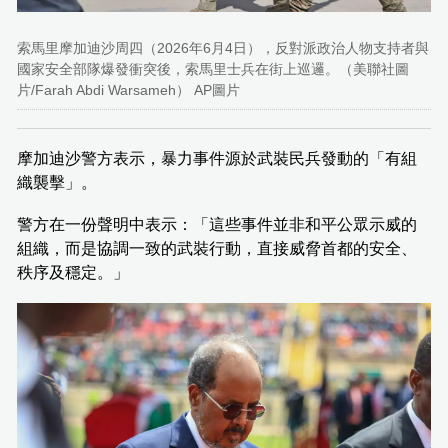
索馬里摩加迪沙周四（2026年6月4日），反對派政治人物支持者與
國家安全部隊爆發衝突後，索馬里士兵在街上巡邏。（美聯社圖
片/Farah Abdi Warsameh） AP圖片
摩加迪沙警方表示，暴力事件源於武裝民兵發動的「有組
織襲擊」。
警方在一份聲明中表示：「這些事件並非和平公眾示威的
組織，而是協調一致的武裝行動，直接威脅首都的安全、
秩序及穩定。」