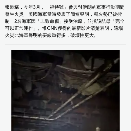
報道稱，今年3月，「福特號」參與對伊朗的軍事行動期間
發生火災，美國海軍當時發表了簡短聲明，稱火勢已被控
制，2名海軍因「非致命傷」接受治療，並指該航母「完全
可以正常運作」。惟CNN獲得的最新影片清楚表明，這場
火災比海軍聲明的要嚴重得多，破壞性更大。