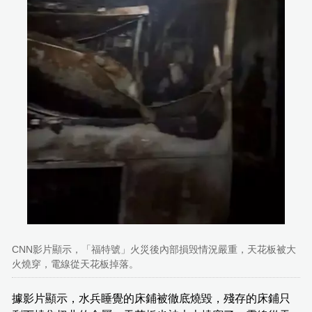
CNN影片顯示，「福特號」火災後內部損毁情況嚴重，天花板被大
火燒穿，電線從天花板掉落。
據影片顯示，水兵睡覺的床鋪被徹底燒毀，殘存的床鋪只