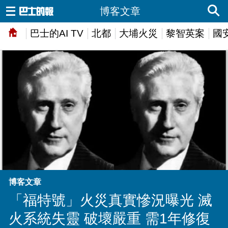
博客文章
巴士的AI TV
北都
大埔火災
黎智英案
國
博客文章
「福特號」火災真實慘況曝光 滅
火系統失靈 破壞嚴重 需1年修復