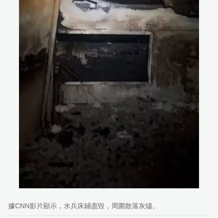
據CNN影片顯示，水兵床鋪盡毀，周圍散落灰燼。