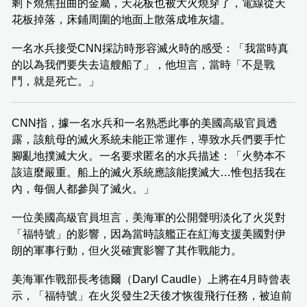
剩下燒焦扭曲的金屬，天花板也被大火燒穿了，電線從天
花板掉落，床鋪周圍的地面上散落成堆灰燼。
一名水兵接受CNN採訪時形容滅火時的感受：「我當時真
的以為我們要失去這艘船了」，他坦言，當時「不是戰
鬥，就是死亡。」
CNN指，據一名水兵和一名熟悉此事的美國高級官員透
露，該航母的滅火系統未能正常運作，導致水兵們要手忙
腳亂地撲滅大火。一名要求匿名的水兵描述：「火勢本不
該這麼嚴重。船上的滅火系統應該能撲滅大…惟包括我在
內，每個人都參與了滅火。」
一位美國高級官員坦言，美海軍的公開聲明淡化了火災對
「福特號」的影響，因為當時該艦正在紅海支援美國對伊
朗的軍事行動，但火災確實影響了其作戰能力。
美海軍作戰部長考德爾（Daryl Caudle）上將在4月時曾表
示，「福特號」在火災發生2天後才恢復飛行任務，被迫前