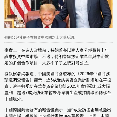
特朗普與其長子在投資中國問題上大唱反調。
事實上，在進入政壇前，特朗普亦以商人身分耗費數十年
謀求投資中國市場，不過，特朗普家族企業早年與中企敲
定的多個合作項目，大多不了了之或對簿公堂。
據觀察者網報道，中國美國商會發布的《2026年中國商務
環境調查報告》顯示，近6成受訪美資企業計劃增加在華投
資，逾半數受訪在華美資企業預計2025年實現盈利或大幅
盈利，超過7成受訪企業暫未考慮將生產或採購環節轉移至
中國境外。
中國德國商會發布的報告也顯示，逾9成受訪德企無意撤出
中國市場，半數以上企業計畫增加在華投資。上周，中國