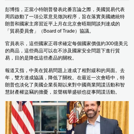
彭博指，正當小特朗普發表此番言論之際，美國貿易代表
周四啟動了一項公眾意見徵詢程序，旨在落實美國總統特
朗普和國家主席習近平上月在北京會晤期間談判達成的
「貿易委員會」（Board of Trade）協議。
官員表示，這些國家正尋求確定每個國家價值約300億美元
的商品，這些商品可以在不涉及國家安全問題下進行貿
易，目的是降低這些產品的關稅。
報道又指，中美在貿易問題上達成了相對緩和的局面。去
年，雙方達成協議，降低了關稅。在最近一次會晤中，特
朗普也淡化了美國企業長期以來對中國商業間諜活動和智
慧財產權盜竊的擔憂，並聲稱華盛頓也從事間諜活動。