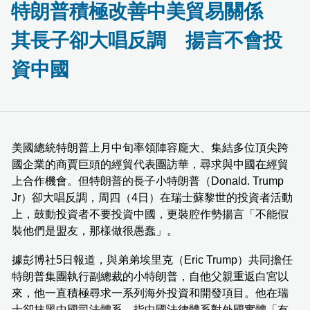
特朗普積極改善中美貿易關係
其長子卻大唱反調 揚言不會投
資中國
美國總統特朗普上月中旬率領陣容龐大、集結多位頂尖跨
國企業的商賈巨頭的經貿代表團訪華，尋求與中國在經貿
上合作機會。但特朗普的長子小特朗普（Donald. Trump
Jr）卻大唱反調，周四（4日）在瑞士蘇黎世的投資者活動
上，鼓動投資者不要投資中國，更裝腔作勢揚言「不能假
裝他們是盟友，那樣做很愚蠢」。
據彭博社5日報道，與弟弟埃里克（Eric Trump）共同擔任
特朗普集團執行副總裁的小特朗普，自他父親重返白宮以
來，他一直積極尋求一系列海外投資和開發項目。他在瑞
士卻抹黑中國司法體系，指中國法律體系對外國實體「有