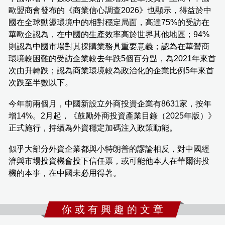
歐盟商會發布的《商業信心調查2026》也顯示，得益於中
國在全球動盪環境中的相對穩定局面，高達75%的受訪在
華歐企認為，在中國的生產效率高於世界其他地區；94%
則認為中國市場對其採購業務具重要意義；認為在華營商
環境較困難的受訪企業較去年跌5個百分點，為2021年來首
次由升轉跌；認為商業環境較為政治化的企業比例5年來首
次跌至半數以下。
今年前兩個月，中國新設立外商投資企業有8631家，按年
增14%。2月起，《鼓勵外商投資產業目錄（2025年版）》
正式施行，持續為外資穩定加碼注入政策動能。
似乎大部分外資企業都與小特朗普的謬論相反，對中國經
濟與市場投資機會投下信任票，或可能他本人在華爾街投
機的本事，在中國未必用得著。
你 或 有 興 趣 的 文 章