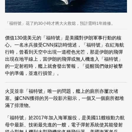
「福特號」花了約30小時才將大火救熄，預計需時1年維修。
價值130億美元的「福特號」是美國對伊朗軍事行動的核
心。一名水兵接受CNN採訪時憶述，「福特號」在紅海航
行時，曾看到天空中出現一道橙色光芒，那是伊朗的飛彈
出現在地平線上，當伊朗的飛彈或無人機進入「福特號」
的一定射程時，艦上就會發出警報，「提醒我們做好被擊
中的準備，並進行損管」。
火災並非「福特號」唯一的問題，艦上的廁所亦屢次堵
塞。據CNN獲得的另一段影片顯示，一個又一個廁所都堆
滿了排泄物。
「福特號」於2017年加入海軍服役，是美國11艘核動力航
母中最新、技術最先進的一艘，電子彈射系統使其能發射
從小型無人機到大型飛機的各種飛行器。美國海軍老兵、