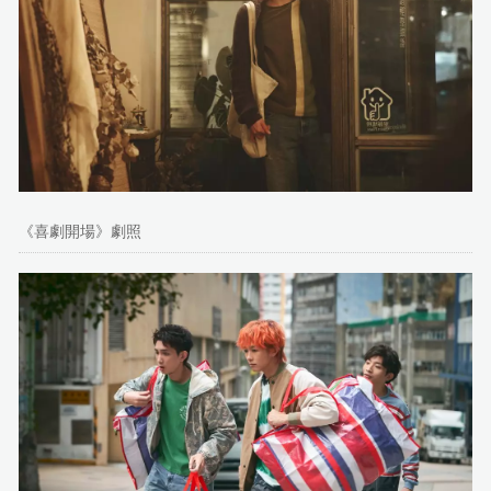
《喜劇開場》劇照