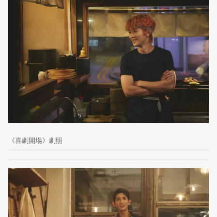
《喜劇開場》劇照