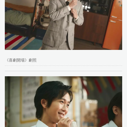
《喜劇開場》劇照