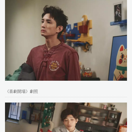
《喜劇開場》劇照