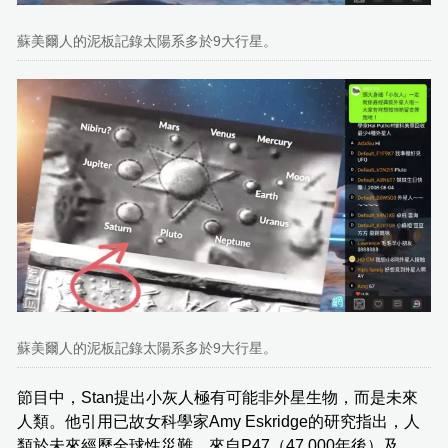
蘇美爾人的泥板記錄太陽系多於9大行星。
蘇美爾人的泥板記錄太陽系多於9大行星。
節目中，Stan提出小灰人極有可能非外星生物，而是未來
人類。他引用已故女科學家Amy Eskridge的研究指出，人
類於未來經歷全球性災難，來自P47（47,000年後）及