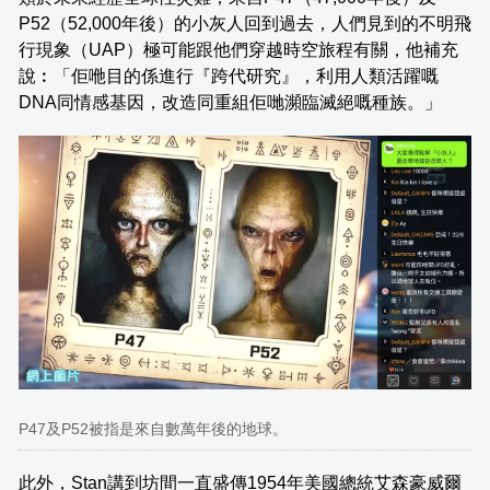
P52（52,000年後）的小灰人回到過去，人們見到的不明飛
行現象（UAP）極可能跟他們穿越時空旅程有關，他補充
說︰「佢咃目的係進行『跨代研究』，利用人類活躍嘅
DNA同情感基因，改造同重組佢哋瀕臨滅絕嘅種族。」
P47及P52被指是來自數萬年後的地球。
此外，Stan講到坊間一直盛傳1954年美國總統艾森豪威爾