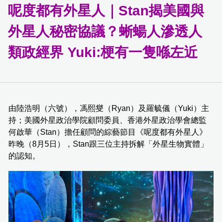
呢度都有外星人｜Stan揭美國與
外星人秘密協議？蜥蝪人滲透人
類政經界 Yuki:梗有一隻喺左近
由陸浩明（六號），馮熙燮（Ryan）及羅毓儀（Yuki）主
持；美國外星政治學院顧問委員、香港外星政治學會總監
何啟華（Stan）擔任顧問的綜藝節目《呢度都有外星人》
昨晚（8月5日），Stan跟三位主持拆解「外星生物實體」
的認知。