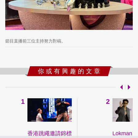
節目直播前三位主持努力對稿。
你 或 有 興 趣 的 文 章
香港跳繩邀請錦標
Lokman