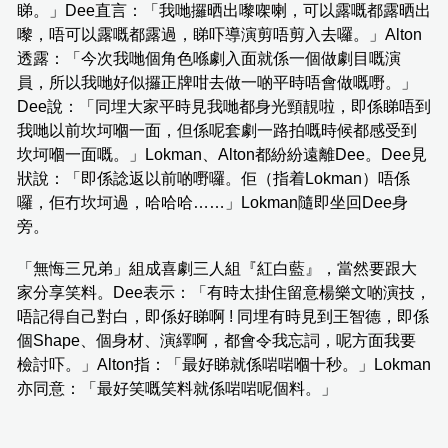
睇。」Dee直言：「我哋攞晒出嚟㗎喇，可以露嘅都露晒出
嚟，唔可以露嘅都露過，睇吓導演剪唔剪入去囉。」Alton
透露：「今次我哋個角色喺劇入面就係一個做劇目嘅演
員，所以我哋好似攞正牌咁去做一啲平時唔會做嘅嘢。」
Dee說：「同埋大家平時見我哋都身光頸靚啦，即係睇唔到
我哋以前坎坷嗰一面，但係呢套劇一路拍嘅時候都感受到
坎坷嗰一面嘅。」Lokman、Alton都紛紛遠離Dee。Dee見
狀說：「即係諗返以前啲嘢囉。佢（指着Lokman）唔係
囉，佢冇坎坷過，哈哈哈……」Lokman隨即坐回Dee身
旁。
「無悔三兄弟」組成喜劇三人組『紅白藍』，當然要跟大
家分享笑料。Dee表示：「有時太掛住留意楊樂文啲演技，
唔記得自己對白，即係好睇啊 ! 同埋有時見到王智德，即係
個Shape、個身材、演繹啊，都會令我忘詞，呢方面我要
檢討吓。」Alton指：「最好睇就係啱啱嗰十秒。」Lokman
亦同意：「最好笑嘅笑料就係啱啱呢個料。」