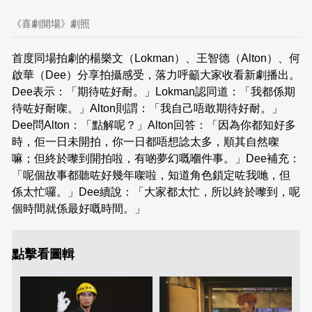
《喜劇開場》劇照
首度同場拍劇的楊樂文（Lokman）、王智德（Alton）、何
啟華（Dee）分享拍攝感受，落力呼籲大家收看新劇播出。
Dee表示：「期待咗好耐。」Lokman認同道：「我都係期
待咗好耐㗎。」Alton則謂：「我自己唔敢期待好耐。」
Dee問Alton：「點解呢？」Alton回答：「因為你都知好多
時，佢一日未開拍，你一日都唔想諗太多，順其自然㗎
嘛；但終於嚟到開拍啦，有啲夢幻嘅嗰件事。」Dee補充：
「呢個故事都聽咗好幾年㗎啦，知道角色鎖定咗我哋，但
係太忙囉。」Dee續說：「大家都太忙，所以終於嚟到，呢
個時間就係最好嘅時間。」
點擊看圖輯