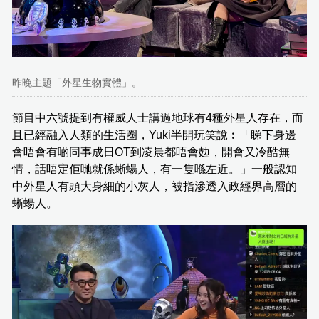
昨晚主題「外星生物實體」。
節目中六號提到有權威人士講過地球有4種外星人存在，而
且已經融入人類的生活圈，Yuki半開玩笑說︰「睇下身邊
會唔會有啲同事成日OT到凌晨都唔會攰，開會又冷酷無
情，話唔定佢哋就係蜥蝪人，有一隻喺左近。」一般認知
中外星人有頭大身細的小灰人，被指滲透入政經界高層的
蜥蝪人。