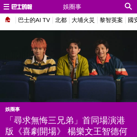
娛圈事
巴士的AI TV
北都
大埔火災
黎智英案
國
娛圈事
「尋求無悔三兄弟」首同場演港
版《喜劇開場》 楊樂文王智德何