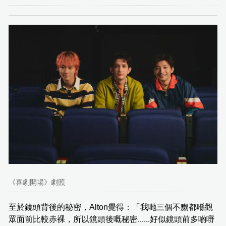
《喜劇開場》劇照
至於鏡頭背後的秘密，Alton覺得：「我哋三個不嬲都喺觀
眾面前比較赤裸，所以鏡頭後嘅秘密......好似鏡頭前多啲嘢