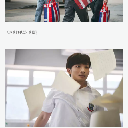
《喜劇開場》劇照