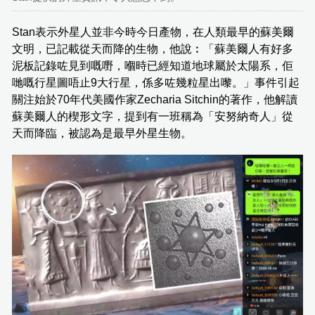
Stan表示外星人並非今時今日產物，在人類最早的蘇美爾
文明，已記載從天而降的生物，他說︰「蘇美爾人有好多
泥板記錄咗見到嘅嘢，嗰時已經知道地球屬於太陽系，佢
哋嘅行星圖唔止9大行星，係多咗幾粒星出嚟。」事件引起
關注始於70年代美國作家Zecharia Sitchin的著作，他解讀
蘇美爾人的楔形文字，提到有一班稱為「安努納奇人」從
天而降臨，被認為是最早外星生物。