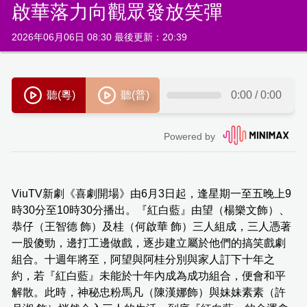
啟華落力向觀眾發放笑彈
2026年06月06日 08:30 最後更新：20:39
ViuTV新劇《喜劇開場》由6月3日起，逢星期一至五晚上9
時30分至10時30分播出。『紅白藍』由望（楊樂文飾）、
恭仔（王智德 飾）及桂（何啟華 飾）三人組成，三人憑著
一股傻勁，邊打工邊做戲，逐步建立屬於他們的搞笑戲劇
組合。十週年將至，阿望與阿桂分別與家人訂下十年之
約，若『紅白藍』未能於十年內成為成功組合，便會和平
解散。此時，神秘忠粉馬凡（陳漢娜飾）與妹妹素素（許