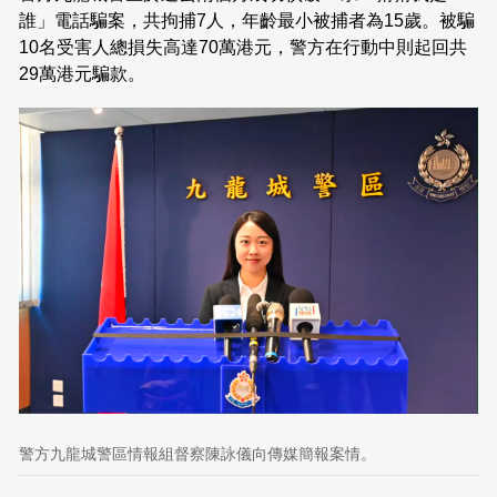
誰」電話騙案，共拘捕7人，年齡最小被捕者為15歲。被騙
10名受害人總損失高達70萬港元，警方在行動中則起回共
29萬港元騙款。
警方九龍城警區情報組督察陳詠儀向傳媒簡報案情。