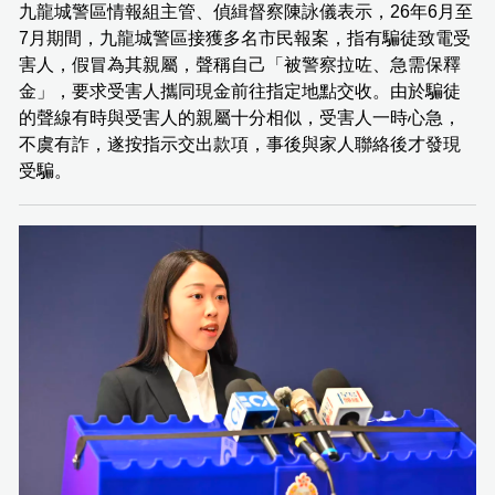
九龍城警區情報組主管、偵緝督察陳詠儀表示，26年6月至
7月期間，九龍城警區接獲多名市民報案，指有騙徒致電受
害人，假冒為其親屬，聲稱自己「被警察拉咗、急需保釋
金」，要求受害人攜同現金前往指定地點交收。由於騙徒
的聲線有時與受害人的親屬十分相似，受害人一時心急，
不虞有詐，遂按指示交出款項，事後與家人聯絡後才發現
受騙。