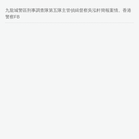
九龍城警區刑事調查隊第五隊主管偵緝督察吳泓軒簡報案情。香港
警察FB