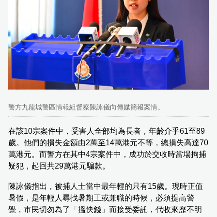
警方九龍城警區情報組督察陳詠儀向傳媒簡報案情。
在該10宗案件中，受害人全部均為長者，年齡介乎61至89
歲。他們的損失金額由2萬至14萬港元不等，總損失高達70
萬港元。而警方在其中4宗案件中，成功於交收時當場拘捕
疑犯，起回共29萬港元騙款。
陳詠儀指出，被捕人士當中最年輕的只有15歲。現時正值
暑假，是年輕人尋找暑期工或兼職的時候，必須提高警
覺，市民切勿為了「搵快錢」而接受委託，代收來歷不明