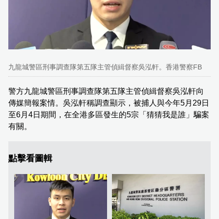
九龍城警區刑事調查隊第五隊主管偵緝督察吳泓軒。香港警察FB
警方九龍城警區刑事調查隊第五隊主管偵緝督察吳泓軒向
傳媒簡報案情。吳泓軒稱調查顯示，被捕人與今年5月29日
至6月4日期間，在全港多區發生的5宗「猜猜我是誰」騙案
有關。
點擊看圖輯