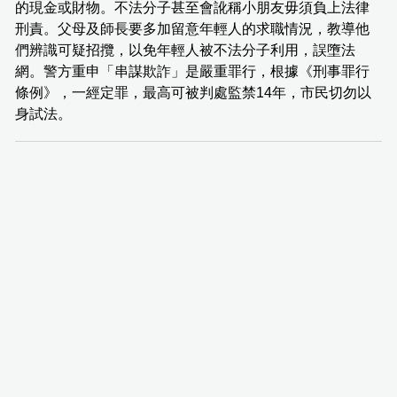
的現金或財物。不法分子甚至會訛稱小朋友毋須負上法律
刑責。父母及師長要多加留意年輕人的求職情況，教導他
們辨識可疑招攬，以免年輕人被不法分子利用，誤墮法
網。警方重申「串謀欺詐」是嚴重罪行，根據《刑事罪行
條例》，一經定罪，最高可被判處監禁14年，市民切勿以
身試法。