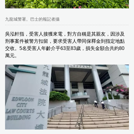
九龍城警署。巴士的報記者攝
吳泓軒指，受害人接獲來電，對方自稱是其親友，因涉及
刑事案件被警方扣留，要求受害人帶同保釋金到指定地點
交收。5名受害人年齡介乎63至83歲，損失金額合共約80
萬元。