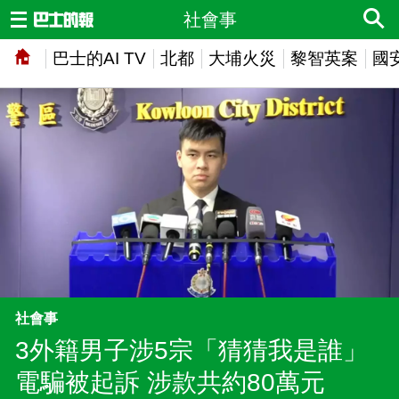
社會事
巴士的AI TV
北都
大埔火災
黎智英案
國
社會事
3外籍男子涉5宗「猜猜我是誰」
電騙被起訴 涉款共約80萬元