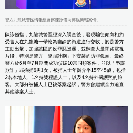
警方九龍城警區情報組督察陳詠儀向傳媒簡報案情。
陳詠儀指，九龍城警區經深入調查後，發現騙徒傾向相約
受害人在九龍塘一帶較為幽靜的街道進行交收，於是警方
主動出擊，加強該區的反罪惡巡邏，並翻查大量閉路電視
片段，特別是警方「銳眼計劃」下安裝的防罪鏡頭。最終
警方於6月至7月期間成功偵破10宗同類案件，並以「串謀
欺詐」罪拘捕6男1女，被捕人士年齡介乎15至45歲，包括
2名本地人、1名持雙程證人士，以及4名持外國護照的旅
客。大部分被捕人士已被落案起訴，警方會繼續全力追查
其他涉案人士。