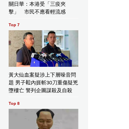
關日華：本港受「三疫夾
擊」 市民不應看輕流感
Top 7
黃大仙血案疑涉上下層噪音問
題 男子𨋢內捱斬30刀重傷疑兇
墮樓亡 警列企圖謀殺及自殺
Top 8