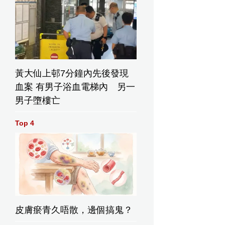
黃大仙上邨7分鐘內先後發現
血案 有男子浴血電梯內 另一
男子墮樓亡
Top 4
皮膚瘀青久唔散，邊個搞鬼？