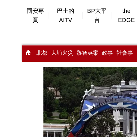
國安專
巴士的
BP大平
the
頁
AITV
台
EDGE
北都
大埔火災
黎智英案
政事
社會事