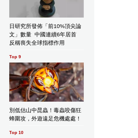
日研究所發佈「前10%頂尖論
文」數量 中國連續6年居首
反稱喪失全球指標作用
Top 9
別低估山中昆蟲！毒蟲咬傷狂
蜂圍攻，外遊遠足危機處處！
Top 10