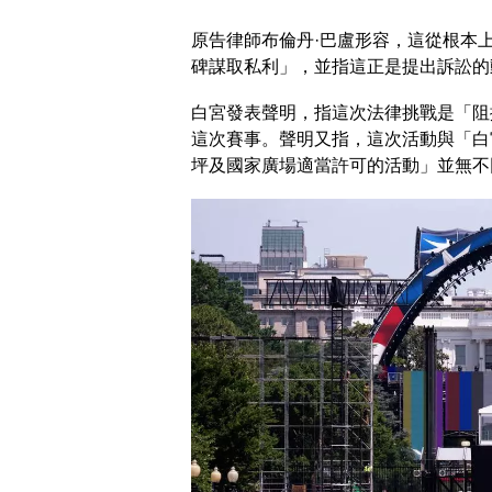
原告律師布倫丹·巴盧形容，這從根本
碑謀取私利」，並指這正是提出訴訟的
白宮發表聲明，指這次法律挑戰是「阻
這次賽事。聲明又指，這次活動與「白
坪及國家廣場適當許可的活動」並無不