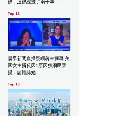
條，這條線畫了兩千年
Top 12
晨早新聞直播疑瞓著未捱轟 美
國女主播反因1原因獲網民聲
援：請體諒她！
Top 13