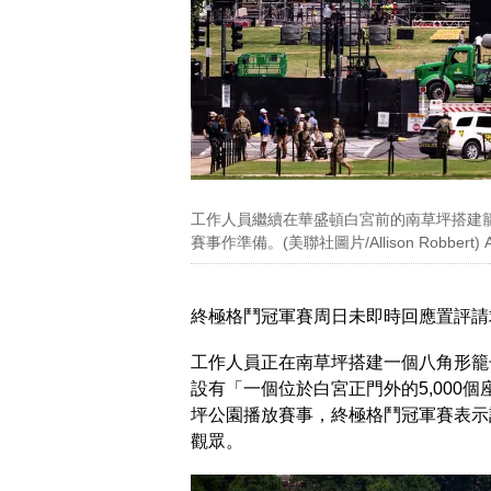
工作人員繼續在華盛頓白宮前的南草坪搭建籠子
賽事作準備。(美聯社圖片/Allison Robbert)
終極格鬥冠軍賽周日未即時回應置評請
工作人員正在南草坪搭建一個八角形籠
設有「一個位於白宮正門外的5,000
坪公園播放賽事，終極格鬥冠軍賽表示計
觀眾。