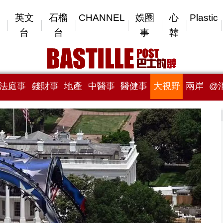
英文
石榴
CHANNEL
娛圈
心
Plastic
台
台
事
韓
法庭事
錢財事
地產
中醫事
醫健事
大視野
兩岸
@