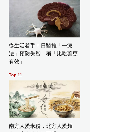
從生活着手！日醫推「一療
法」預防失智 稱「比吃藥更
有效」
Top 11
南方人愛米粉，北方人愛麵