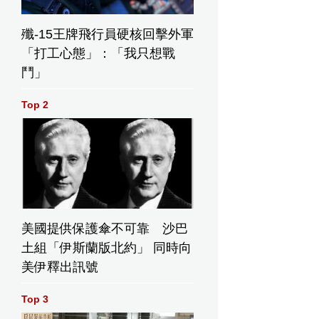
殲-15王牌飛行員硬核回擊外軍
「打工心態」：「我只想戰
鬥」
Top 2
美國提供保護傘不可靠 沙巴
土組「伊斯蘭版北約」 同時向
美伊釋出訊號
Top 3