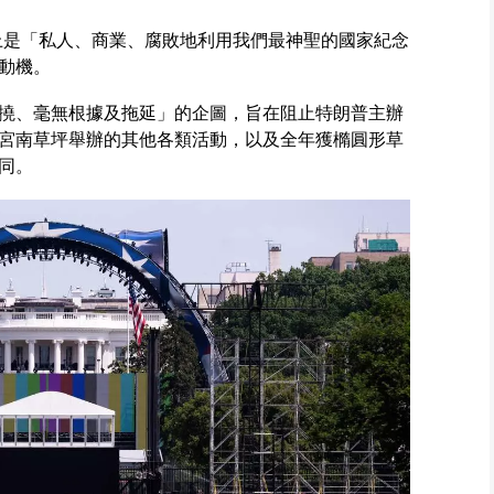
上是「私人、商業、腐敗地利用我們最神聖的國家紀念
動機。
撓、毫無根據及拖延」的企圖，旨在阻止特朗普主辦
宮南草坪舉辦的其他各類活動，以及全年獲橢圓形草
同。