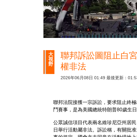
聯邦訴訟圖阻止白宮
大
視
野
權非法
2026年06月08日 01:49 最後更新：01:5
聯邦法院接獲一宗訴訟，要求阻止終極
鬥賽事，是為美國總統特朗普80歲生日
公眾誠信項目代表兩名維珍尼亞州居民
日舉行活動屬非法。訴訟稱，有關批准