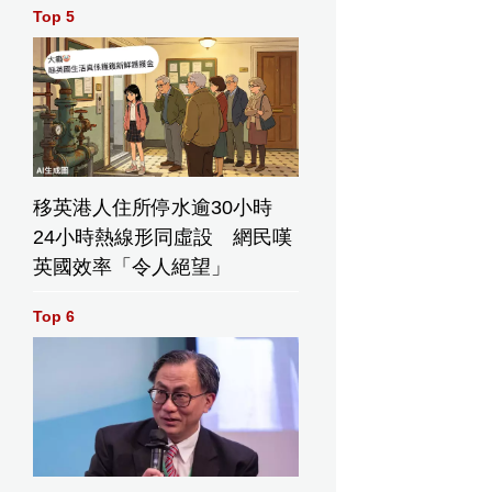
Top 5
在華盛頓白宮前的南草坪搭建籠子，為2026年6月5日周五舉行
FC）賽事作準備。(美聯社圖片/Allison Robbert) AP圖片
移英港人住所停水逾30小時
24小時熱線形同虛設 網民嘆
英國效率「令人絕望」
Top 6