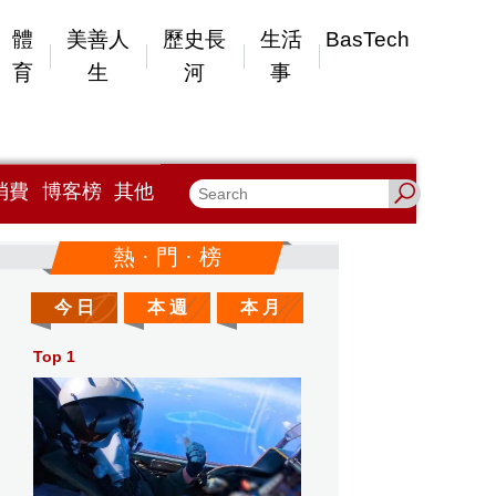
體
美善人
歷史長
生活
BasTech
育
生
河
事
消費
博客榜
其他
熱 · 門 · 榜
今 日
本 週
本 月
Top 1