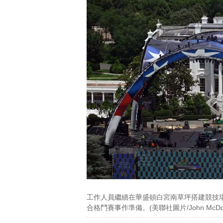
片
工作人員繼續在華盛頓白宮南草坪搭建競技場，
合格鬥賽事作準備。(美聯社圖片/John McDonn