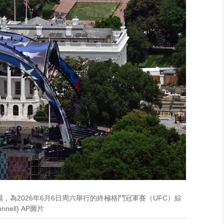
片
片
為2026年6月6日周六舉行的終極格鬥冠軍賽（UFC）綜
ell) AP圖片