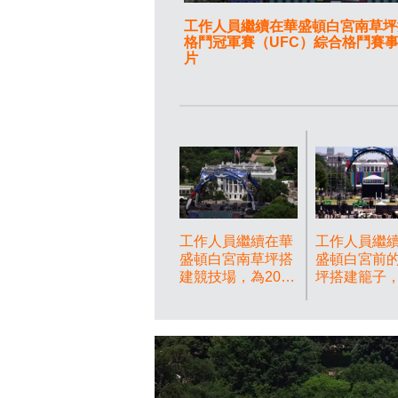
工作人員繼續在華盛頓白宮南草坪搭
格鬥冠軍賽（UFC）綜合格鬥賽事作準備
片
工作人員繼續在華
工作人員繼
盛頓白宮南草坪搭
盛頓白宮前
建競技場，為2026
坪搭建籠子
年6月6日周六舉行
2026年6月
的終極格鬥冠軍賽
五舉行的終
（UFC）綜合格鬥
冠軍賽（UF
賽事作準備。(美
事作準備。(
聯社圖片/John
社圖片/Alliso
McDonnell) AP圖
Robbert) A