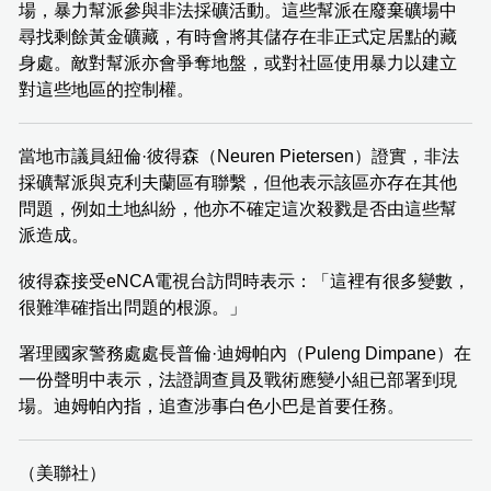
場，暴力幫派參與非法採礦活動。這些幫派在廢棄礦場中
尋找剩餘黃金礦藏，有時會將其儲存在非正式定居點的藏
身處。敵對幫派亦會爭奪地盤，或對社區使用暴力以建立
對這些地區的控制權。
當地市議員紐倫·彼得森（Neuren Pietersen）證實，非法
採礦幫派與克利夫蘭區有聯繫，但他表示該區亦存在其他
問題，例如土地糾紛，他亦不確定這次殺戮是否由這些幫
派造成。
彼得森接受eNCA電視台訪問時表示：「這裡有很多變數，
很難準確指出問題的根源。」
署理國家警務處處長普倫·迪姆帕內（Puleng Dimpane）在
一份聲明中表示，法證調查員及戰術應變小組已部署到現
場。迪姆帕內指，追查涉事白色小巴是首要任務。
（美聯社）