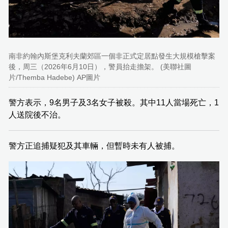
南非約翰內斯堡克利夫蘭郊區一個非正式定居點發生大規模槍擊案
後，周三（2026年6月10日），警員抬走擔架。 (美聯社圖
片/Themba Hadebe) AP圖片
警方表示，9名男子及3名女子被殺。其中11人當場死亡，1
人送院後不治。
警方正追捕疑犯及其車輛，但暫時未有人被捕。