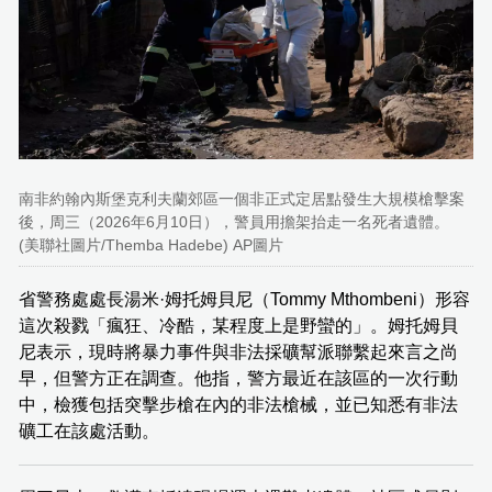
南非約翰內斯堡克利夫蘭郊區一個非正式定居點發生大規模槍擊案
後，周三（2026年6月10日），警員用擔架抬走一名死者遺體。
(美聯社圖片/Themba Hadebe) AP圖片
省警務處處長湯米·姆托姆貝尼（Tommy Mthombeni）形容
這次殺戮「瘋狂、冷酷，某程度上是野蠻的」。姆托姆貝
尼表示，現時將暴力事件與非法採礦幫派聯繫起來言之尚
早，但警方正在調查。他指，警方最近在該區的一次行動
中，檢獲包括突擊步槍在內的非法槍械，並已知悉有非法
礦工在該處活動。