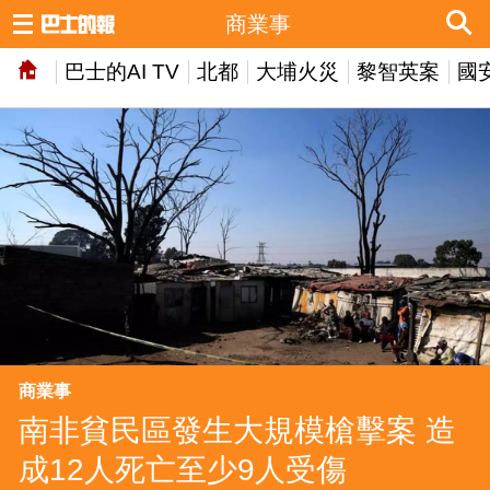
商業事
巴士的AI TV
北都
大埔火災
黎智英案
國
商業事
南非貧民區發生大規模槍擊案 造
成12人死亡至少9人受傷