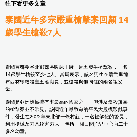
往下看更多文章
泰國近年多宗嚴重槍擊案回顧 14
歲學生槍殺7人
泰國首都曼谷北部郊區暖武里府，周五發生槍擊案，一名
14歲學生槍殺至少七人。當局表示，該名男生在暖武里德
布西林學校殺害五名職員，並槍殺與他同住的兩名祖父
母。
泰國是亞洲槍械擁有率最高的國家之一，但涉及濫殺無辜
的槍擊案並不常見。該國近年最致命的平民大規模殺戮事
件，發生在2022年東北部一條村莊，一名被解僱的警長，
利用槍械及刀具殺害37人，包括一間日間托兒中心內二十
多名幼童。