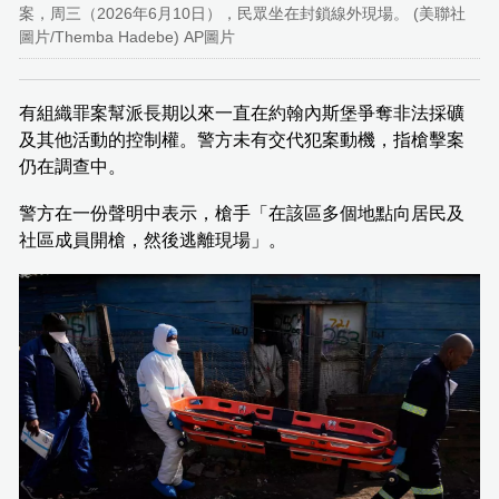
案，周三（2026年6月10日），民眾坐在封鎖線外現場。 (美聯社
圖片/Themba Hadebe) AP圖片
有組織罪案幫派長期以來一直在約翰內斯堡爭奪非法採礦
及其他活動的控制權。警方未有交代犯案動機，指槍擊案
仍在調查中。
警方在一份聲明中表示，槍手「在該區多個地點向居民及
社區成員開槍，然後逃離現場」。