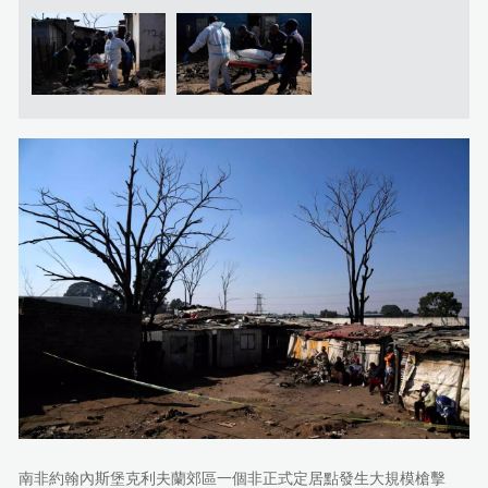
南非約翰內斯堡克利夫蘭郊區一個非正式定居點發生大規模槍擊