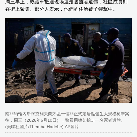
周三早上，救護車抵達現場運走遇難者遺體，社區成員則
在街上聚集。部分人表示，他們的住所被子彈擊中。
南非約翰內斯堡克利夫蘭郊區一個非正式定居點發生大規模槍擊案
後，周三（2026年6月10日），警員用擔架抬走一名死者遺體。
(美聯社圖片/Themba Hadebe) AP圖片