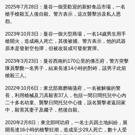
2025年7月28日：曼谷一個受歡迎的新鮮食品市場，一名
槍手槍殺五人後自殺。警方表示，這次襲擊涉及私人恩
怨。
2023年10月3日：曼谷一個大型商場，一名14歲男生用手
槍開火，造成兩人死亡，其後被捕。警方表示，他的武器
原本是發射空包彈，但被改裝成可發射實彈。
2023年3月23日：曼谷西南約170公里的佛丕府，警方突擊
隊員擊斃一名男子，結束長達14小時的對峙，該男子此前
槍殺三人。
2022年10月6日：東北部廊磨喃蒲府，一名被解僱的警
長，利用槍械及刀具殺害37人，包括一間日間托兒中心內
二十多名幼童。襲擊日間托兒中心後，該名襲擊者返回家
中，殺害其妻子及繼子，然後自殺。
2020年2月8日：東北部呵叻府，一名士兵因土地糾紛，展
開長達16小時的槍擊狂潮，造成至少29人死亡，數十人受