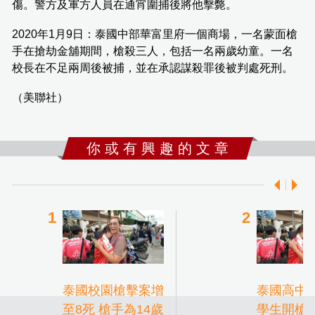
傷。警方及軍方人員在通宵圍捕後將他擊斃。
2020年1月9日：泰國中部華富里府一個商場，一名蒙面槍
手在搶劫金舖期間，槍殺三人，包括一名兩歲幼童。一名
校長在不足兩周後被捕，並在承認謀殺罪後被判處死刑。
（美聯社）
你 或 有 興 趣 的 文 章
泰國校園槍擊案增
泰國高中
至8死 槍手為14歲
學生開槍