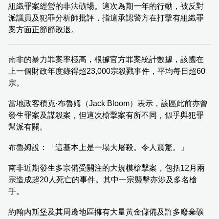
組織罪案經營的非法礦場。這次為期一年的行動，被反對
派議員及犯罪分析師批評，指這承認警方在打擊有組織罪
案方面正節節敗退。
南非的暴力罪案率極高，根據官方罪案統計數據，該國在
上一個財政年度錄得超23,000宗殺戮事件，平均每日超60
宗。
當地政客積克·布魯姆（Jack Bloom）表示，該區此前亦曾
發生罪案及謀殺案，但這次槍擊案有所不同，似乎與犯罪
幫派有關。
布魯姆說：「這基本上是一場大屠殺。令人震驚。」
南非近期發生多宗備受關注的大規模槍擊案，包括12月兩
宗造成超20人死亡的事件。其中一宗襲擊亦涉及多名槍
手。
約翰內斯堡及其周邊地區擁有大量黃金儲備及許多廢棄礦