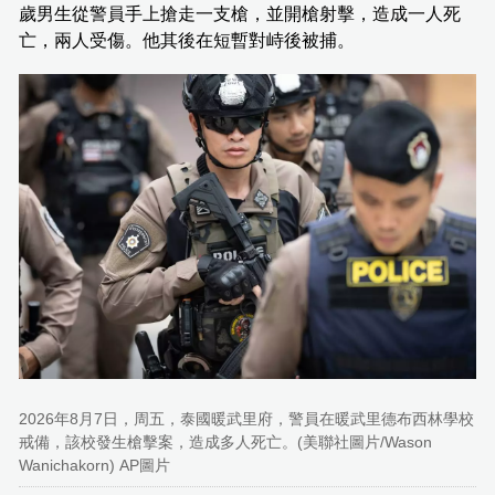
歲男生從警員手上搶走一支槍，並開槍射擊，造成一人死
亡，兩人受傷。他其後在短暫對峙後被捕。
2026年8月7日，周五，泰國暖武里府，警員在暖武里德布西林學校
戒備，該校發生槍擊案，造成多人死亡。(美聯社圖片/Wason
Wanichakorn) AP圖片