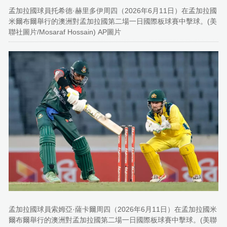
孟加拉國球員托希德·赫里多伊周四（2026年6月11日）在孟加拉國
米爾布爾舉行的澳洲對孟加拉國第二場一日國際板球賽中擊球。(美
聯社圖片/Mosaraf Hossain) AP圖片
孟加拉國球員索姆亞·薩卡爾周四（2026年6月11日）在孟加拉國米
爾布爾舉行的澳洲對孟加拉國第二場一日國際板球賽中擊球。(美聯