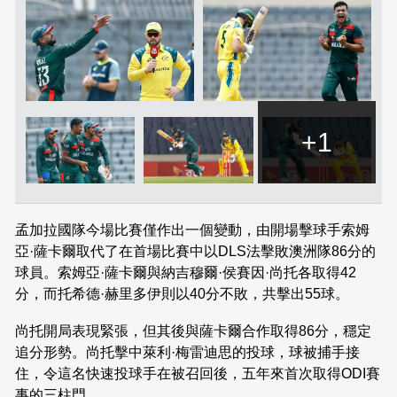
+1
孟加拉國隊今場比賽僅作出一個變動，由開場擊球手索姆
亞·薩卡爾取代了在首場比賽中以DLS法擊敗澳洲隊86分的
球員。索姆亞·薩卡爾與納吉穆爾·侯賽因·尚托各取得42
分，而托希德·赫里多伊則以40分不敗，共擊出55球。
尚托開局表現緊張，但其後與薩卡爾合作取得86分，穩定
追分形勢。尚托擊中萊利·梅雷迪思的投球，球被捕手接
住，令這名快速投球手在被召回後，五年來首次取得ODI賽
事的三柱門。