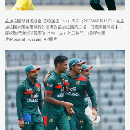
孟加拉國球員塔斯金·艾哈邁德（中）周四（2026年6月11日）在孟
加拉國米爾布爾舉行的澳洲對孟加拉國第二場一日國際板球賽中，
慶祝取得澳洲球員馬修·肖特（左）的三柱門。(美聯社圖
片/Mosaraf Hossain) AP圖片