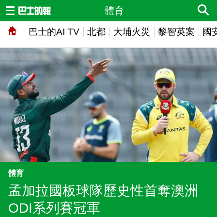
體育
巴士的AI TV
北都
大埔火災
黎智英案
國
體育
孟加拉國板球隊歷史性首奪澳洲
ODI系列賽冠軍