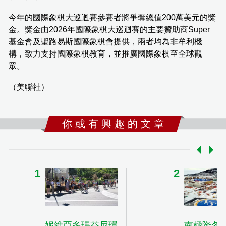
今年的國際象棋大巡迴賽參賽者將爭奪總值200萬美元的獎
金。獎金由2026年國際象棋大巡迴賽的主要贊助商Super
基金會及聖路易斯國際象棋會提供，兩者均為非牟利機
構，致力支持國際象棋教育，並推廣國際象棋至全球觀
眾。
（美聯社）
你 或 有 興 趣 的 文 章
妮維亞多瑪芬尼環
南極隆冬