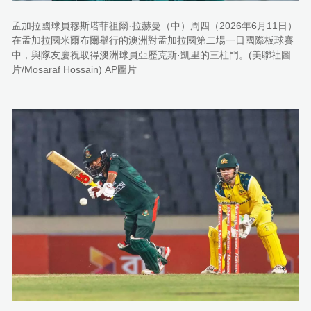
孟加拉國球員穆斯塔菲祖爾·拉赫曼（中）周四（2026年6月11日）
在孟加拉國米爾布爾舉行的澳洲對孟加拉國第二場一日國際板球賽
中，與隊友慶祝取得澳洲球員亞歷克斯·凱里的三柱門。(美聯社圖
片/Mosaraf Hossain) AP圖片