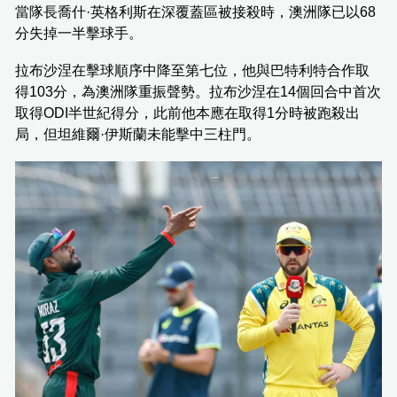
當隊長喬什·英格利斯在深覆蓋區被接殺時，澳洲隊已以68
分失掉一半擊球手。
拉布沙涅在擊球順序中降至第七位，他與巴特利特合作取
得103分，為澳洲隊重振聲勢。拉布沙涅在14個回合中首次
取得ODI半世紀得分，此前他本應在取得1分時被跑殺出
局，但坦維爾·伊斯蘭未能擊中三柱門。