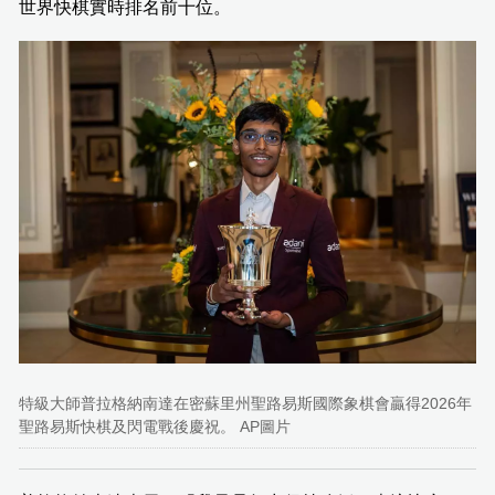
世界快棋實時排名前十位。
特級大師普拉格納南達在密蘇里州聖路易斯國際象棋會贏得2026年
聖路易斯快棋及閃電戰後慶祝。 AP圖片