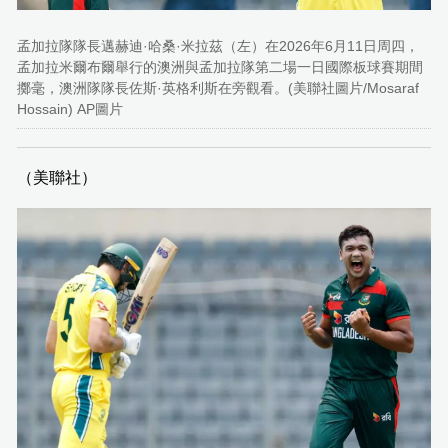
孟加拉隊隊長邁赫迪·哈桑·米拉茲（左）在2026年6月11日周四，
孟加拉米爾布爾舉行的澳洲與孟加拉隊第二場一日國際板球賽期間
擲毫，澳洲隊隊長佐斯·英格利斯在旁觀看。(美聯社圖片/Mosaraf
Hossain) AP圖片
（美聯社）