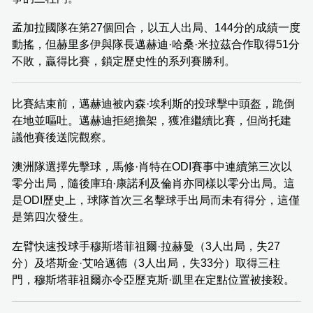
孟加拉國隊在第27個回合，以五人出局、144分的成績一度
動搖，但赫里多伊與隊長邁赫迪·哈桑·米拉茲合作取得51分
不敗，贏得比賽，鎖定歷史性的系列賽勝利。
比賽結束前，邁赫迪被內森·埃利斯的投球擊中頭盔，跪倒
在地並嘔吐。邁赫迪拒絕擔架，獲准繼續比賽，但尚托建
議他賽後送院觀察。
澳洲隊選擇先擊球，馬修·肖特在ODI賽事中連續第三次以
零分出局，隨後庫珀·康諾利及倫肖亦同樣以零分出局。這
是ODI歷史上，球隊首次三名擊球手出局而未有得分，這僅
是第四次發生。
左臂快速投球手穆斯塔菲祖爾·拉赫曼（3人出局，失27
分）及塔斯金·艾哈邁德（3人出局，失33分）取得三柱
門，穆斯塔菲祖爾亦令亞歷克斯·凱里在定點位置被接殺。