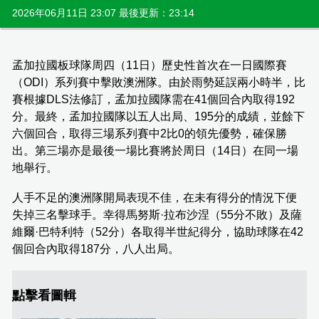
2026年06月11日 23:07 最後更新：23:14
孟加拉國板球隊周四（11日）歷史性首次在一日國際賽
（ODI）系列賽中擊敗澳洲隊。由於雨勢延誤兩小時半，比
賽根據DLS法修訂，孟加拉國隊需在41個回合內取得192
分。最終，孟加拉國隊以五人出局、195分的成績，並餘下
六個回合，取得三場系列賽中2比0的領先優勢，確保勝
出。第三場亦是最後一場比賽將於周日（14日）在同一場
地舉行。
人手不足的澳洲隊開局表現不佳，在未有得分的情況下便
失掉三名擊球手。幸得馬努斯·拉布沙涅（55分不敗）及薩
維爾·巴特利特（52分）各取得半世紀得分，協助球隊在42
個回合內取得187分，八人出局。
點擊看圖輯