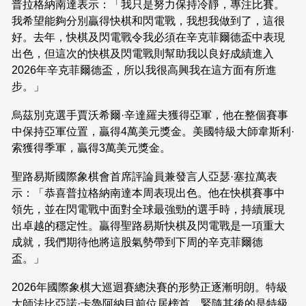
普拉格納南達表示：「我只是努力保持冷靜，專注比賽。
我希望能夠分別贏得快棋和閃電戰，我想我做到了，這很
好。去年，快棋及閃電戰令我必須在辛克菲爾德盃中表現
出色，但這次的快棋及閃電戰則幫助我以良好成績進入
2026年辛克菲爾德盃，所以我很高興我在這方面有所進
步。」
烏茲別克選手賈沃希爾·辛達羅夫獲得亞軍，他在整個賽事
中保持亞軍位置，贏得4萬美元獎金。美國特級大師韋斯利·
索獲得季軍，贏得3萬美元獎金。
聖路易斯國際象棋會首席評論員兼發言人亞瑟·塞拉萬表
示：「恭喜普拉格納南達本周表現出色。他在快棋賽事中
領先，並在閃電戰中面對全球最強勁的選手時，持續展現
出卓越的穩定性。贏得聖路易斯快棋及閃電戰是一項重大
成就，我們期待他將這股氣勢帶到下周的辛克菲爾德
盃。」
2026年國際象棋大巡迴賽總決賽的形勢正逐漸明朗。特級
大師法比亞諾·卡魯阿納目前位居榜首，緊隨其後的是特級