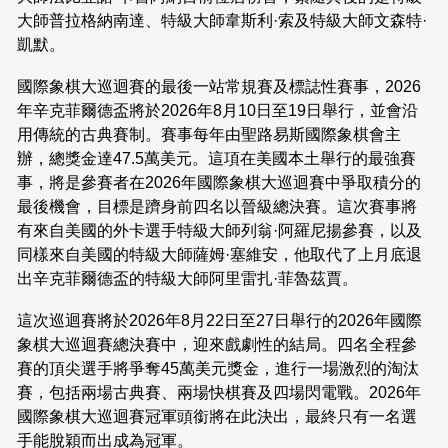
大師普拉格納南達、特級大師韋斯利·索及特級大師文森特·
凱默。
國際象棋大巡迴賽的最後一站常規賽及標誌性賽事，2026
年辛克菲爾德盃將於2026年8月10日至19日舉行，並會沿
用傳統的古典賽制。賽事每年由聖路易斯國際象棋會主
辦，總獎金達47.5萬美元。這項在美國本土舉行的最強賽
事，將是參賽者在2026年國際象棋大巡迴賽中爭取積分的
最後機會，目標是躋身前四名以晉級總決賽。這次賽事將
有來自美國的外卡選手特級大師列翁·阿羅尼揚參賽，以及
同樣來自美國的特級大師薩姆·塞維安，他取代了上月底退
出辛克菲爾德盃的特級大師阿里雷扎·菲魯茲賈。
這次巡迴賽將於2026年8月22日至27日舉行的2026年國際
象棋大巡迴賽總決賽中，迎來戲劇性的結局。四名全程參
賽的頂尖選手將爭奪45萬美元獎金，進行一場激烈的淘汰
賽，包括兩場古典賽、兩場快棋賽及四場閃電戰。2026年
國際象棋大巡迴賽冠軍頭銜將在此決出，最終只有一名選
手能脫穎而出成為冠軍。