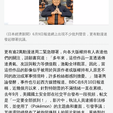
《日本經濟新聞》6月9日報道網上出現不少批判聲音，更有動漫迷
發起聯署抗議。
更有逾2萬動漫迷周二緊急聯署，向各大版權持有人表達他
們的關注，請願書寫道：「多年來，這些作品一直透過傳
達勇氣、友誼與毅力等價值觀，激勵全球觀眾。因此，當
這些作品的影像似乎被用於與原作者或版權持有人原意不
同的政治或軍事情境時，許多粉絲都感到擔憂。」 隨著輿
論發酵，事件也引起西方媒體報道。BBC在6月10日報道
稱，近幾個月以來，針對特朗普的不滿情緒一直在累積。
去年9月，美國國土安全部在社交平台發布一段視頻，帖文
是「一定要全部抓到！」，影片中，執法人員逮捕非法移
民，並使用了《Pokémon》的主題曲和畫面，引發爭議；
其後還陸續發布了被拘留嫌疑人的照片和姓名，風格類似