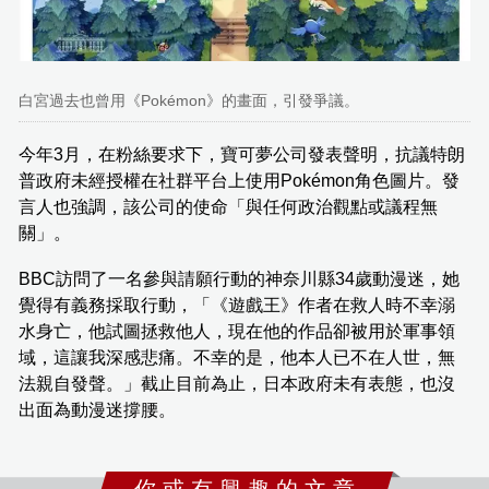
白宮過去也曾用《Pokémon》的畫面，引發爭議。
今年3月，在粉絲要求下，寶可夢公司發表聲明，抗議特朗
普政府未經授權在社群平台上使用Pokémon角色圖片。發
言人也強調，該公司的使命「與任何政治觀點或議程無
關」。
BBC訪問了一名參與請願行動的神奈川縣34歲動漫迷，她
覺得有義務採取行動，「《遊戲王》作者在救人時不幸溺
水身亡，他試圖拯救他人，現在他的作品卻被用於軍事領
域，這讓我深感悲痛。不幸的是，他本人已不在人世，無
法親自發聲。」截止目前為止，日本政府未有表態，也沒
出面為動漫迷撐腰。