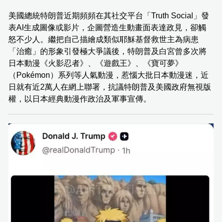
美國總統特朗普近期頻頻在其社交平台「Truth Social」發
表AI生成圖像或影片，企圖營造生動畫面表達政見，卻觸
怒不少人。繼把自己描繪成類似耶穌基督救世主為病患
「治癒」的形象引發極大爭議後，特朗普及白宮曾多次將
日本動漫《火影忍者》、《遊戲王》、《寶可夢》
（Pokémon）系列等人氣動漫，惹惱大批日本動漫迷，近
日就有近2萬人在網上聯署，抗議特朗普及美國政府無視版
權，以日本經典動漫作政治及軍事宣傳。