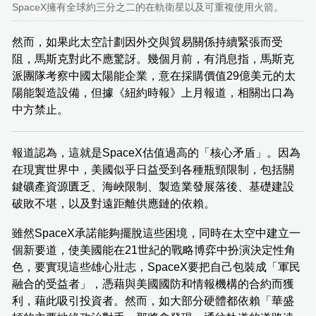
SpaceX擁有全球約三分之二的在軌衛星以及可重複使用火箭。
然而，如果此太空計劃因外交與貿易關係持續緊張而受
阻，馬斯克對此不應驚訝。幾個月前，有消息指，馬斯克
派團隊考察中國太陽能企業，意在採購價值29億美元的太
陽能製造設備，但據《紐約時報》上月報道，相關出口為
中方禁止。
報道認為，這就是SpaceX估值過高的「核心矛盾」。因為
在現實世界中，美國似乎日益受到各種瓶頸限制，包括關
鍵礦產資源匱乏、海峽限制、製造業發展落後、基礎建設
破敗不堪，以及對遠距離供應鏈的依賴。
雖然SpaceX承諾能夠擺脫這些困境，同時在太空中建立一
個新要道，使美國能在21世紀的戰略博弈中扮演決定性角
色，要實現這些雄心壯志，SpaceX要把自己包裝成「軍民
融合的受益者」，憑藉與美國國防和情報機構的合約而獲
利，藉此吸引投資者。然而，如大部分硬體都依賴「華盛