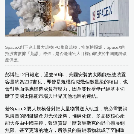
SpaceX創下史上最大規模IPO集資規模，惟彭博踢爆，SpaceX的
招股書數據「荒謬」誇張，是否能達宏大目標仍取決於中國關鍵礦
產供應。
彭博社12日報道，過去50年，美國安裝的太陽能板總裝置
容量約為210吉瓦，即使是規模縮減幾個數量級的項目，也
會對地面供應鏈造成負荷壓力，因為關稅壁壘已經基本切
斷了美國太陽能市場與世界其他地區的連結。
若SpaceX要大規模發射把大量物質送入軌道，勢必需要消
耗海量的關鍵礦產與光伏原料，惟砷化鎵、多晶矽核心產
能大多由中國掌控，報道質疑「隨著馬斯克的野心擴展到
無限、甚至更遠的地方，所涉及的關鍵礦物就成了至關重