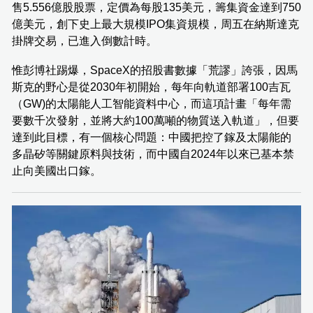
售5.556億股股票，定價為每股135美元，籌集資金達到750
億美元，創下史上最大規模IPO集資規模，周五在納斯達克
掛牌交易，已進入倒數計時。
惟彭博社踢爆，SpaceX的招股書數據「荒謬」誇張，因馬
斯克的野心是從2030年初開始，每年向軌道部署100吉瓦
（GW)的太陽能人工智能資料中心，而這項計畫「每年需
要數千次發射，並將大約100萬噸的物質送入軌道」，但要
達到此目標，有一個核心問題：中國把控了鎵及太陽能的
多晶矽等關鍵原料與技術，而中國自2024年以來已基本禁
止向美國出口鎵。