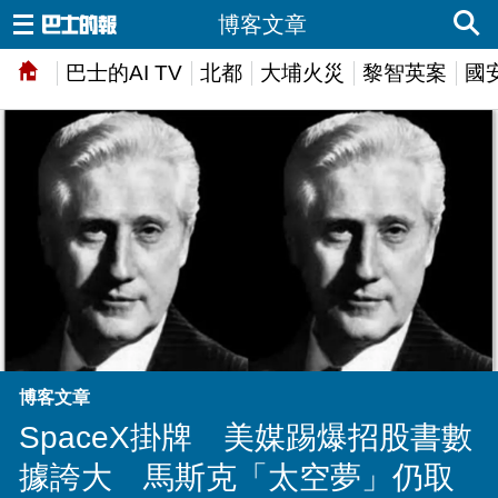
博客文章
巴士的AI TV
北都
大埔火災
黎智英案
國
博客文章
SpaceX掛牌 美媒踢爆招股書數
據誇大 馬斯克「太空夢」仍取