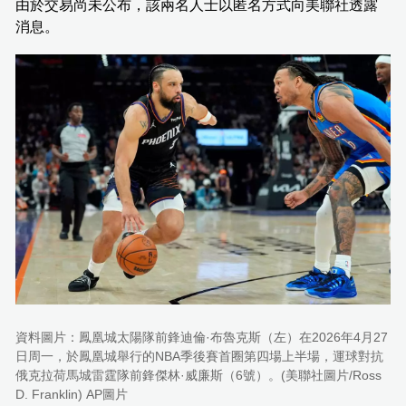
由於交易尚未公布，該兩名人士以匿名方式向美聯社透露
消息。
資料圖片：鳳凰城太陽隊前鋒迪倫·布魯克斯（左）在2026年4月27
日周一，於鳳凰城舉行的NBA季後賽首圈第四場上半場，運球對抗
俄克拉荷馬城雷霆隊前鋒傑林·威廉斯（6號）。(美聯社圖片/Ross
D. Franklin) AP圖片