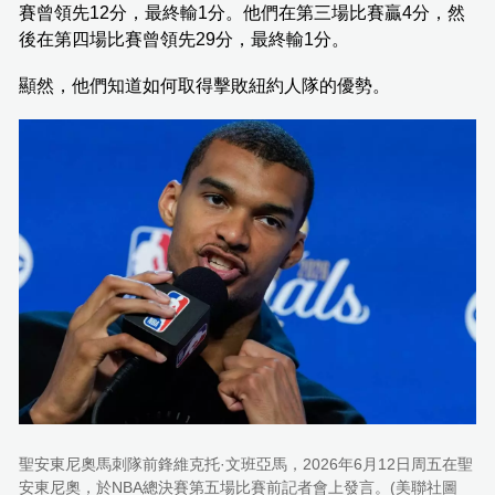
賽曾領先12分，最終輸1分。他們在第三場比賽贏4分，然
後在第四場比賽曾領先29分，最終輸1分。
顯然，他們知道如何取得擊敗紐約人隊的優勢。
聖安東尼奧馬刺隊前鋒維克托·文班亞馬，2026年6月12日周五在聖
安東尼奧，於NBA總決賽第五場比賽前記者會上發言。(美聯社圖