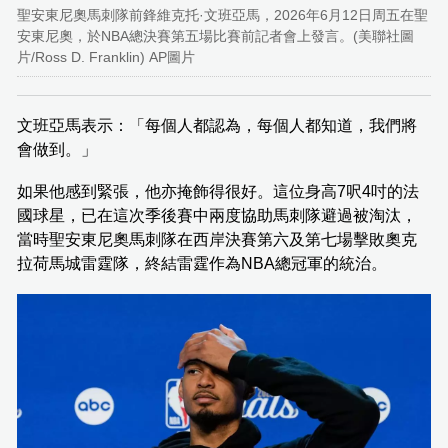
聖安東尼奧馬刺隊前鋒維克托·文班亞馬，2026年6月12日周五在聖
安東尼奧，於NBA總決賽第五場比賽前記者會上發言。(美聯社圖
片/Ross D. Franklin) AP圖片
文班亞馬表示：「每個人都認為，每個人都知道，我們將
會做到。」
如果他感到緊張，他亦掩飾得很好。這位身高7呎4吋的法
國球星，已在這次季後賽中兩度協助馬刺隊避過被淘汰，
當時聖安東尼奧馬刺隊在西岸決賽第六及第七場擊敗奧克
拉荷馬城雷霆隊，終結雷霆作為NBA總冠軍的統治。