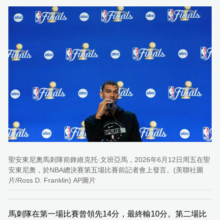
聖安東尼奧馬刺隊前鋒維克托·文班亞馬，2026年6月12日周五在聖
安東尼奧，於NBA總決賽第五場比賽前記者會上發言。(美聯社圖
片/Ross D. Franklin) AP圖片
馬刺隊在第一場比賽曾領先14分，最終輸10分。第二場比