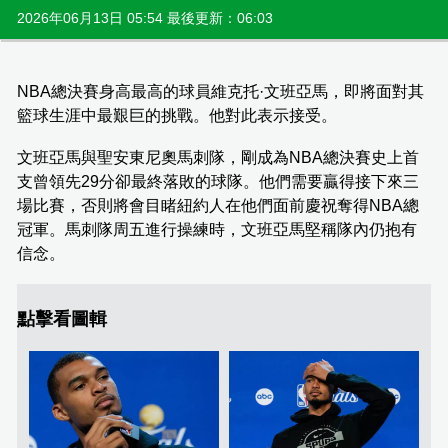
2026年06月13日 05:54 最後更新：06:03
NBA總決賽身高最高的球員維克托·文班亞馬，即將面對其
籃球生涯中最艱巨的挑戰。他對此表示接受。
文班亞馬與聖安東尼奧馬刺隊，剛成為NBA總決賽史上首
支曾領先29分卻最終落敗的球隊。他們需要贏得接下來三
場比賽，否則將會目睹紐約人在他們面前慶祝奪得NBA總
冠軍。馬刺隊周五進行操練時，文班亞馬堅稱隊內仍抱有
信念。
點擊看圖輯