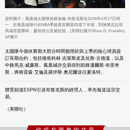
資料圖片：鳳凰城太陽隊前鋒迪倫·布魯克斯在2026年4月27日周
一，於鳳凰城舉行的NBA季後賽首圈第四場下半場，對陣俄克拉荷
馬城雷霆隊時，慶祝得分及被犯規。(美聯社圖片/Ross D. Franklin)
AP圖片
太陽隊今個休賽期大部分時間都用於與上季的核心球員簽
訂長期合約，包括後衛科林·吉萊斯皮及佐敦·古德溫，以及
中鋒馬克·威廉斯。鳳凰城亦交易得到前鋒邁爾斯·布里奇
斯，將格雷森·艾倫及羅伊斯·奧尼爾送往夏洛特。
體育頻道ESPN引述布魯克斯的經理人，率先報道這宗交
易。
（美聯社）