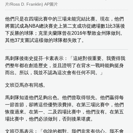
片/Ross D. Franklin) AP圖片
他們只是在四場比賽中的三場未能完結比賽。現在，他們
將嘗試成為NBA總決賽史上第二支成功從總場數1比3落後
下反勝的球隊；克里夫蘭隊曾在2016年擊敗金州隊做到。
其他37支嘗試這樣做的球隊都失敗了。
馬刺隊後衛史提芬·卡素表示：「這絕對很重要。我覺得我
們整年都在創造歷史，並且證明了在背水一戰時能夠挺身
而出。所以，我並不認為這次會有任何不同。」
文班亞馬亦有同感。
馬刺隊知道他們足夠出色。他們曾取得領先。他們贏得每
一節首節，卻將這些優勢浪費掉。在第三場比賽中，他們
恢復過來。在第一、二及四場比賽中，他們沒有。在第五
場比賽中，他們必須做到，否則後果堪虞。
文班亞馬表示：「你說的都對。我們非常有信心。我不會