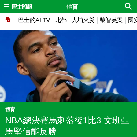
體育
巴士的AI TV
北都
大埔火災
黎智英案
國
體育
NBA總決賽馬刺落後1比3 文班亞
馬堅信能反勝