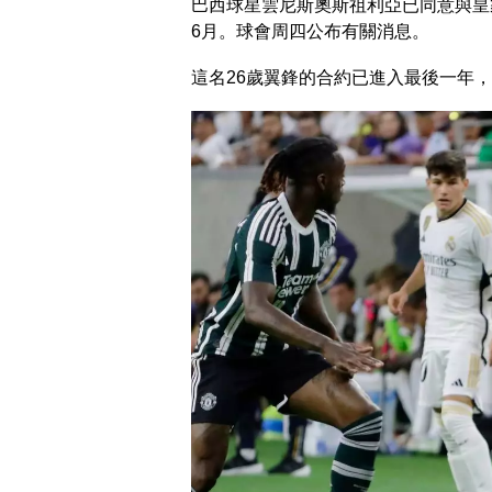
巴西球星雲尼斯奧斯祖利亞已同意與皇
6月。球會周四公布有關消息。
這名26歲翼鋒的合約已進入最後一年