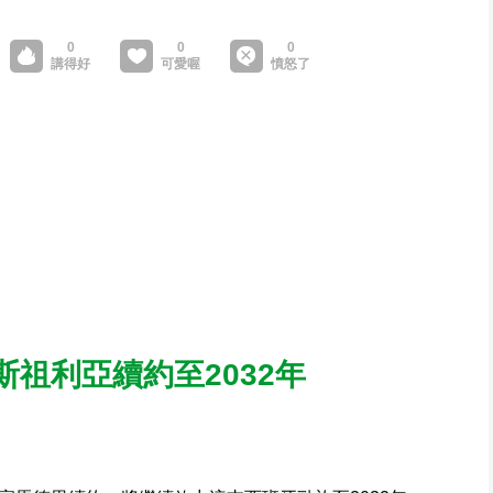
祖利亞續約至2032年