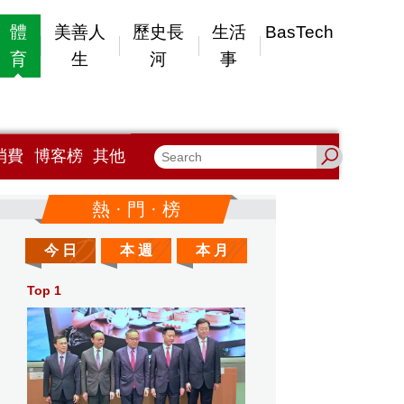
體
美善人
歷史長
生活
BasTech
育
生
河
事
消費
博客榜
其他
熱 · 門 · 榜
今 日
本 週
本 月
Top 1