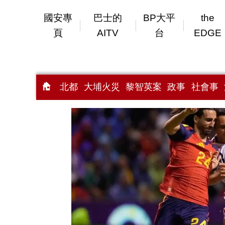
國安專
巴士的
BP大平
the
頁
AITV
台
EDGE
北都
大埔火災
黎智英案
政事
社會事