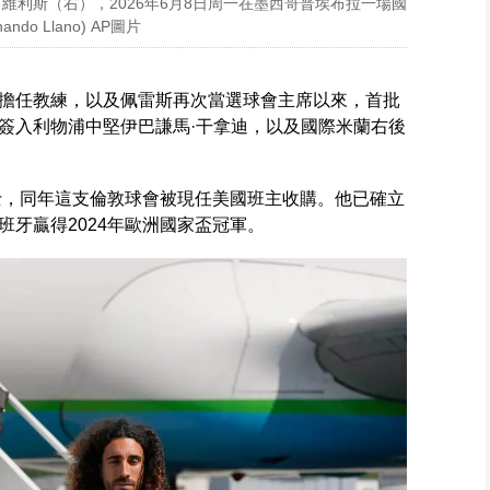
維利斯（右），2026年6月8日周一在墨西哥普埃布拉一場國
o Llano) AP圖片
擔任教練，以及佩雷斯再次當選球會主席以來，首批
簽入利物浦中堅伊巴謙馬·干拿迪，以及國際米蘭右後
路士，同年這支倫敦球會被現任美國班主收購。他已確立
牙贏得2024年歐洲國家盃冠軍。