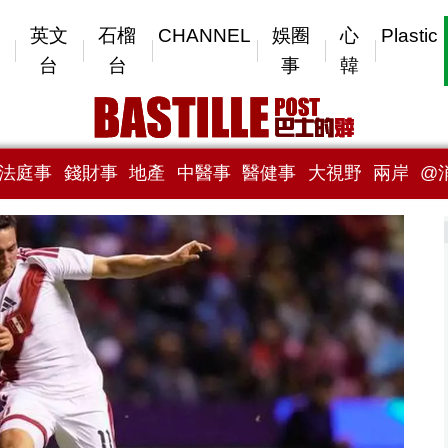
英文
石榴
CHANNEL
娛圈
心
Plastic
台
台
事
韓
法庭事
錢財事
地產
中醫事
醫健事
大視野
兩岸
@