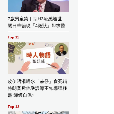
7歲男童染甲型H3流感離世
關日華籲現「4徵狀」即求醫
Top 11
攻伊唔湯唔水「赫仔」食死貓
特朗普斥他受誤導不知導彈耗
盡 卸鑊自保?
Top 12