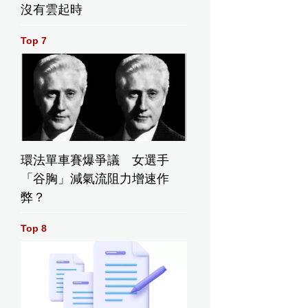
沒有雲起時
Top 7
環法單車賽爆爭議 女選手
「谷胸」減氣流阻力增速作
弊？
Top 8