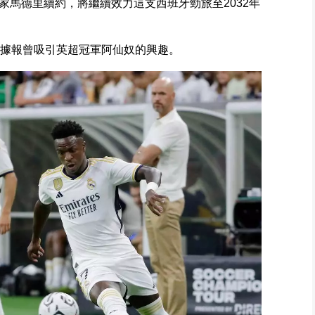
家馬德里續約，將繼續效力這支西班牙勁旅至2032年
，據報曾吸引英超冠軍阿仙奴的興趣。