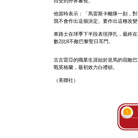
而受到外界審視。
他當時表示：「馬雷斯卡離隊一刻，對
我不會作出這個決定。要作出這種改變
車路士在球季下半段表現掙扎，最終在
數2比8不敵巴黎聖日耳門。
古古雷亞的職業生涯始於皇馬的宿敵巴
戰英格蘭，最初效力白禮頓。
（美聯社）