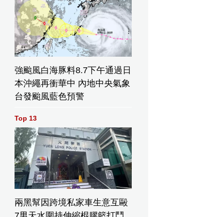
強颱風白海豚料8.7下午通過日
本沖繩再衝華中 內地中央氣象
台發颱風藍色預警
Top 13
兩黑幫因跨境私家車生意互毆
7男天水圍持伸縮棍膠籃打鬥