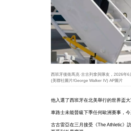
西班牙後衛馬克·古古列拿與隊友，2026
(美聯社圖片/George Walker IV) AP圖片
他入選了西班牙在北美舉行的世界盃大
車路士未能晉級下季任何歐洲賽事，今
古古雷亞在三月接受《The Athle