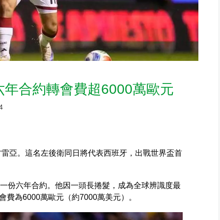
六年合約轉會費超6000萬歐元
4
古雷亞。這名左後衛同日將代表西班牙，出戰世界盃首
署一份六年合約。他因一頭長捲髮，成為全球辨識度最
費為6000萬歐元（約7000萬美元）。