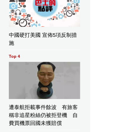
中國硬打美國 宣佈5項反制措
施
Top 4
遭泰航拒載事件餘波 有旅客
稱非追星粉絲仍被拒登機 自
費買機票回國未獲賠償