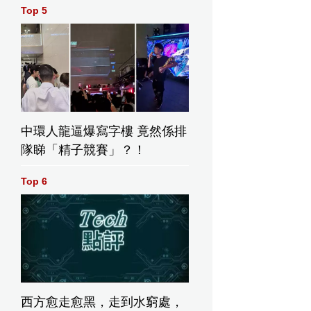
Top 5
中環人龍逼爆寫字樓 竟然係排
隊睇「精子競賽」？！
Top 6
西方愈走愈黑，走到水窮處，