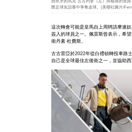
西班牙的馬克·古古列拿（左）與秘魯的查路·
際足球友誼賽中爭奪皮球。(美聯社圖片/Fernand
這次轉會可能是皇馬自上周聘請摩連奴
簽入的球員之一。佩雷斯曾表示，希望
衛丹素·杜費斯。
古古雷亞於2022年從白禮頓轉投車
自己是全球最佳左後衛之一，並協助西班