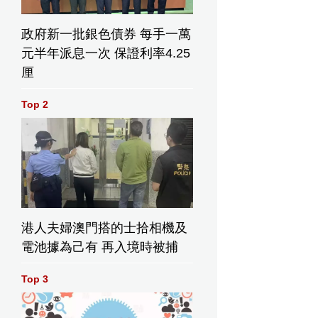
政府新一批銀色債券 每手一萬
元半年派息一次 保證利率4.25
厘
Top 2
港人夫婦澳門搭的士拾相機及
電池據為己有 再入境時被捕
Top 3