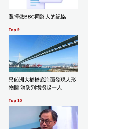
選擇做BBC同路人的記協
Top 9
昂船洲大橋橋底海面發現人形
物體 消防到場撈起一人
Top 10