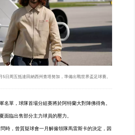
年6月5日周五抵達田納西州查塔努加，準備出戰世界盃足球賽。
軍名單，球隊首場分組賽將於阿特蘭大對陣佛得角。
夏面臨出售部分主力球員的壓力。
tic》訪問時，曾質疑球會一月解僱領隊馬雷斯卡的決定，因