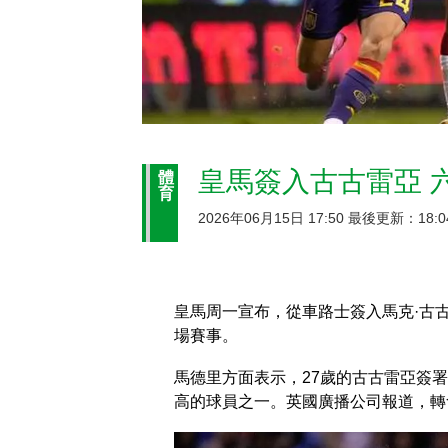
皇馬簽入古古雷亞 
體
育
2026年06月15日 17:50 最後更新：18:0
皇馬周一宣布，從車路士簽入馬克·古
場賽事。
馬德里方面表示，27歲的古古雷亞簽
高的球員之一。英國廣播公司報道，轉會