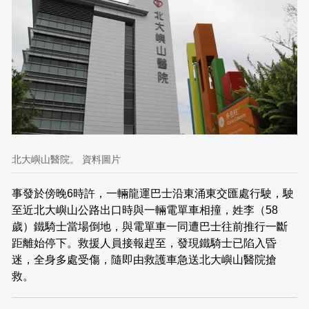
北大嶼山醫院。 資料圖片
事發於傍晚6時許，一輛龍運巴士沿東涌東交匯處行駛，駛
至近北大嶼山公路出口時與一輛電單車相撞，姓李（58
歲）鐵騎士當場倒地，與電單車一同遭巴士往前推行一斷
距離始停下。救援人員接報趕至，發現鐵騎士已陷入昏
迷，全身多處受傷，隨即由救護車急送北大嶼山醫院搶
救。