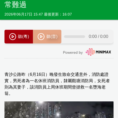
常難過
2026年06月17日 15:47 最後更新：16:07
青沙公路昨（6月16日）晚發生致命交通意外，消防處證
實，男死者為一名休班消防員，隸屬觀塘消防局，女死者
則為其妻子，該消防員上周休班期間曾拯救一名墮海老
翁。