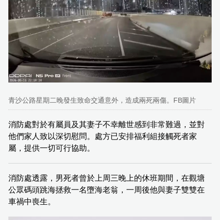
青沙公路星期二晚發生致命交通意外，造成兩死兩傷。FB圖片
消防處對於有屬員及其妻子不幸離世感到非常難過，並對
他們家人致以深切慰問。處方已安排福利組接觸死者家
屬，提供一切可行協助。
消防處透露，男死者曾於上周三晚上的休班期間，在觀塘
公眾碼頭跳海拯救一名墮海老翁，一周後他與妻子雙雙在
車禍中喪生。