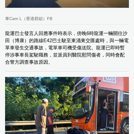
車Cam L（香港群組）FB
龍運巴士發言人回應事件時表示，傍晚6時龍運一輛開往沙
田（博康）的路線E42巴士駛至東涌東交匯處時，與一輛電
單車發生交通事故，電單車司機受傷送院。龍運已即時暫
停涉事車長駕駛職務，並派員到醫院慰問傷者，同時會配
合警方調查事故原因。