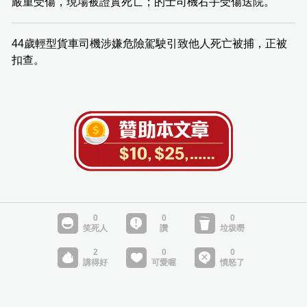
嚴重受傷，現場被證實死亡；的士司機右手受傷送院。
44歲輕型貨車司機涉嫌危險駕駛引致他人死亡被捕，正被
扣查。