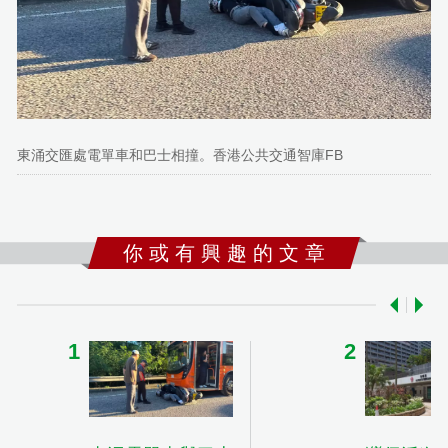
東涌交匯處電單車和巴士相撞。香港公共交通智庫FB
你 或 有 興 趣 的 文 章