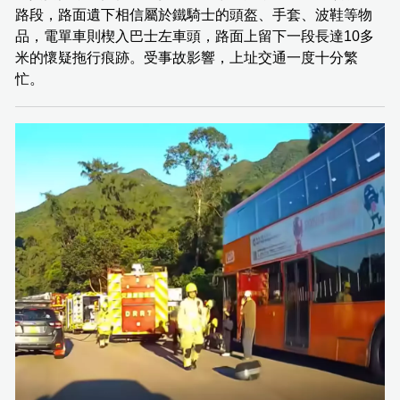
路段，路面遺下相信屬於鐵騎士的頭盔、手套、波鞋等物
品，電單車則楔入巴士左車頭，路面上留下一段長達10多
米的懷疑拖行痕跡。受事故影響，上址交通一度十分繁
忙。