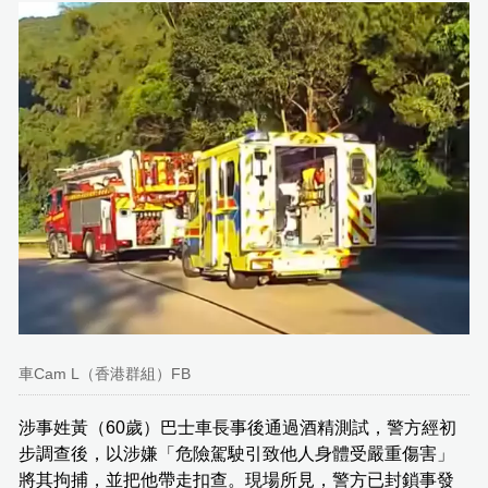
車Cam L（香港群組）FB
涉事姓黃（60歲）巴士車長事後通過酒精測試，警方經初
步調查後，以涉嫌「危險駕駛引致他人身體受嚴重傷害」
將其拘捕，並把他帶走扣查。現場所見，警方已封鎖事發