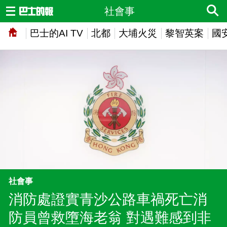
社會事
巴士的AI TV
北都
大埔火災
黎智英案
國
社會事
消防處證實青沙公路車禍死亡消
防員曾救墮海老翁 對遇難感到非