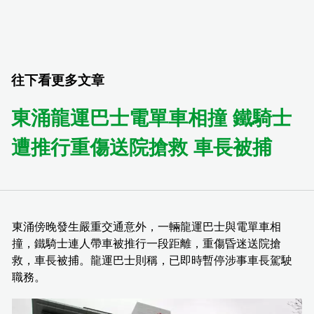
往下看更多文章
東涌龍運巴士電單車相撞 鐵騎士
遭推行重傷送院搶救 車長被捕
東涌傍晚發生嚴重交通意外，一輛龍運巴士與電單車相
撞，鐵騎士連人帶車被推行一段距離，重傷昏迷送院搶
救，車長被捕。龍運巴士則稱，已即時暫停涉事車長駕駛
職務。