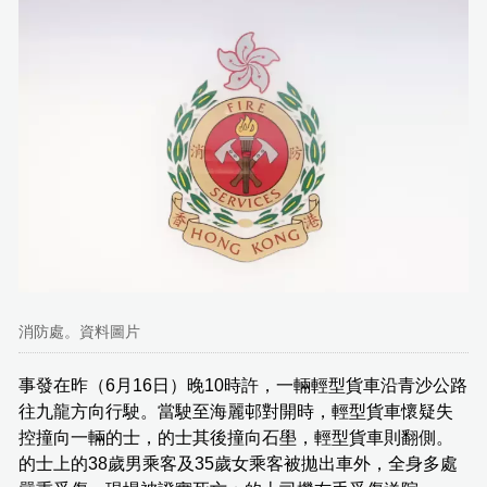
消防處。資料圖片
事發在昨（6月16日）晚10時許，一輛輕型貨車沿青沙公路
往九龍方向行駛。當駛至海麗邨對開時，輕型貨車懷疑失
控撞向一輛的士，的士其後撞向石壆，輕型貨車則翻側。
的士上的38歲男乘客及35歲女乘客被拋出車外，全身多處