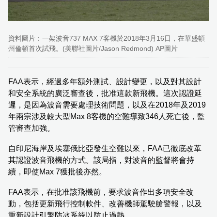
資料圖片：一架波音737 MAX 7客機於2018年3月16日，在華盛頓
州倫頓首次試飛。(美聯社圖片/Jason Redmond) AP圖片
FAA表示，經過多年額外測試、設計變更，以及對其設計
和安全系統的廣泛審查後，批准這款新飛機。這次認證延
遲，是因為波音需要處理技術問題，以及在2018年及2019
年兩宗涉及較大型Max 8客機的空難導致346人死亡後，監
管審查加強。
自印尼海岸及埃塞俄比亞發生空難以來，FAA已徹底改革
其認證波音飛機的方式。該局指，對波音的監督將會持
續，即使Max 7獲批後亦然。
FAA表示，在批准該飛機前，要求波音作出多項安全改
動，包括更新飛行控制軟件、改善機師駕駛艙警報，以及
重新設計引擎防冰系統以防止過熱。