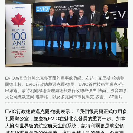
EVIO為其位於魁北克多瓦爾的辦事處剪綵。左起：克里斯·哈德菲
爾德上校、EVIO行政總裁邁克爾·德曼、EVIO首席技術官盧克·范·
巴維爾、蒙特利爾機場管理局總裁兼行政總裁伊夫·博尚、波音加拿
大公司總裁艾爾·邁辛格，以及多瓦爾市市長馬克·多雷。 AP圖片
EVIO行政總裁邁克爾·德曼表示：「我們很高興正式啟用多
瓦爾辦公室，並慶祝EVIO在魁北克發展的重要一步。加拿
大擁有世界級的航空航天生態系統，蒙特利爾更是航空領
域多項重要創新的發源地。這種卓越工程的傳承，令這裡