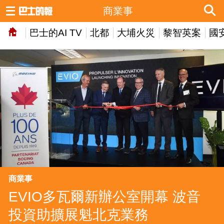
商業事
巴士的AI TV
北都
大埔火災
黎智英案
國
商業事
EVIO多瓦爾新辦公室開幕 波音
投資助擴展魁北克業務