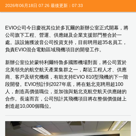
2026年06月18日 07:26 最後更新：07:33
EVIO公司今日慶祝其位於多瓦爾的新辦公室正式開幕，將
公司旗下工程、營運、供應鏈及企業支援部門整合於一
處。該設施獲波音公司投資支持，目前聘用超35名員工，
負責EVIO混合電動區域飛機項目的開發工作。
新辦公室位於蒙特利爾特魯多國際機場對面，將公司置於
北美領先的航空航天產業集群之一，鄰近工程人才、供應
商、客戶及研究機構，有助支持EVIO 810型飛機的下一階
段開發。EVIO預計到2027年底，將在魁北克聘用超100
人，創造高價值職位，並加強與魁北克航空航天供應鏈的
合作。長遠而言，公司預計其飛機項目將在整個價值鏈上
創造超10,000個職位。