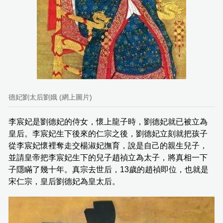
德妃劉太后劉娥 (網上圖片)
李宸妃是劉德妃的侍女，懷上龍子時，劉德妃就已被立為
皇后。李宸妃生下後來的仁宗之後，劉德妃立刻就把孩子
從李宸妃懷裡奪走交楊淑妃撫育，說是自己的親生兒子，
並請皇帝把李宸妃生下的兒子趙禎立為太子，將真相一下
子隱瞞了幾十年。真宗去世后，13歲的趙禎即位，也就是
宋仁宗，皇后劉德妃為皇太后。