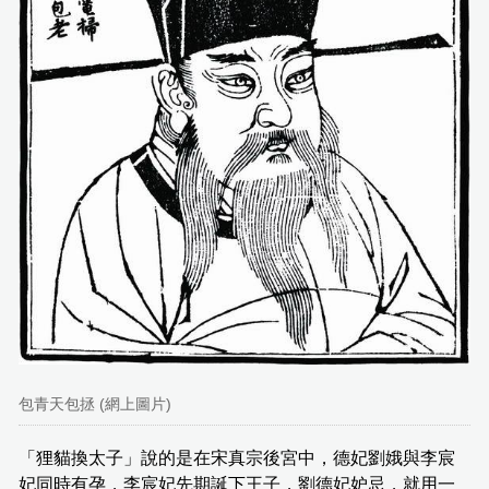
包青天包拯 (網上圖片)
「狸貓換太子」說的是在宋真宗後宮中，德妃劉娥與李宸
妃同時有孕，李宸妃先期誕下王子，劉德妃妒忌，就用一