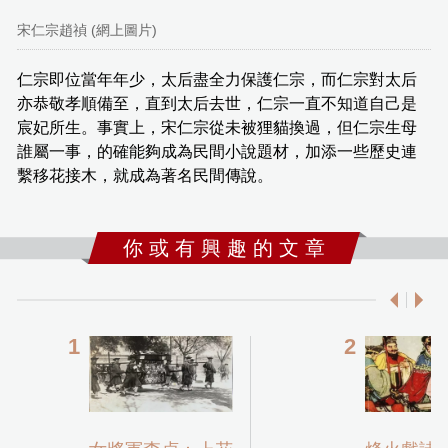
宋仁宗趙禎 (網上圖片)
仁宗即位當年年少，太后盡全力保護仁宗，而仁宗對太后
亦恭敬孝順備至，直到太后去世，仁宗一直不知道自己是
宸妃所生。事實上，宋仁宗從未被狸貓換過，但仁宗生母
誰屬一事，的確能夠成為民間小說題材，加添一些歷史連
繫移花接木，就成為著名民間傳說。
你 或 有 興 趣 的 文 章