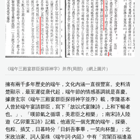
《端午三殿宴群臣探得神字》并序(局部) （網上圖片）
擁有兩千多年歷史的端午，文化內涵一直很豐富。史料清
楚顯示，最至遲從唐代起，端午節的情感基調就是喜慶。
據唐玄宗《端午三殿宴群臣探得神字並序》載，李隆基本
人曾於端午宴請群臣，寫下「故以式宴陳詩，上和下暢者
也。」、「嘆節氣之循環，美君臣之相樂」；南宋詩人陸
遊《乙卯重五詩》記載，他過完一個充實的端午，採藥、
包粽、插艾，日暮時分「日斜吾事畢，一笑向杯盤」；北
宋政治家、詞人晏殊《端午詞·內廷》中有「宮闈百福逢嘉