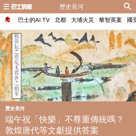
歷史長河
巴士的AI TV
北都
大埔火災
黎智英案
國
歷史長河
端午祝「快樂」不尊重傳統嗎？
敦煌唐代等文獻提供答案