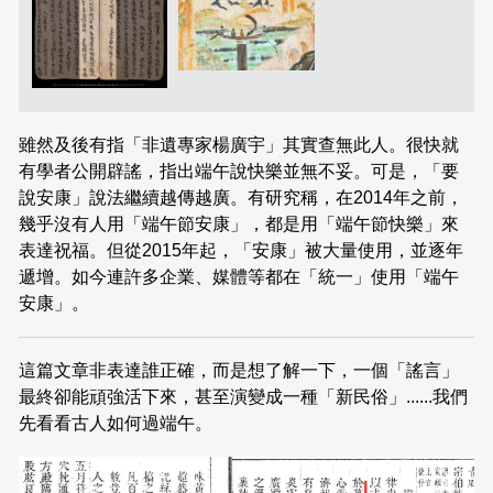
雖然及後有指「非遺專家楊廣宇」其實查無此人。很快就
有學者公開辟謠，指出端午說快樂並無不妥。可是，「要
說安康」說法繼續越傳越廣。有研究稱，在2014年之前，
幾乎沒有人用「端午節安康」，都是用「端午節快樂」來
表達祝福。但從2015年起，「安康」被大量使用，並逐年
遞增。如今連許多企業、媒體等都在「統一」使用「端午
安康」。
這篇文章非表達誰正確，而是想了解一下，一個「謠言」
最終卻能頑強活下來，甚至演變成一種「新民俗」......我們
先看看古人如何過端午。