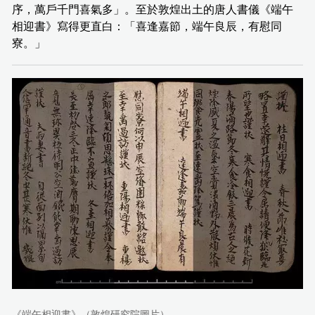
序，萬戶千門喜氣多」。至於敦煌出土的唐人書儀《端午
相迎書》寫得更直白：「喜逢嘉節，端午良辰，有慰同
寮。」
《端午相迎書》（敦煌研究院圖片）