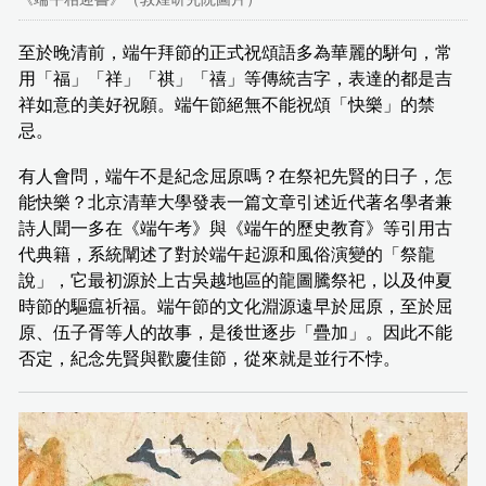
至於晚清前，端午拜節的正式祝頌語多為華麗的駢句，常
用「福」「祥」「祺」「禧」等傳統吉字，表達的都是吉
祥如意的美好祝願。端午節絕無不能祝頌「快樂」的禁
忌。
有人會問，端午不是紀念屈原嗎？在祭祀先賢的日子，怎
能快樂？北京清華大學發表一篇文章引述近代著名學者兼
詩人聞一多在《端午考》與《端午的歷史教育》等引用古
代典籍，系統闡述了對於端午起源和風俗演變的「祭龍
說」，它最初源於上古吳越地區的龍圖騰祭祀，以及仲夏
時節的驅瘟祈福。端午節的文化淵源遠早於屈原，至於屈
原、伍子胥等人的故事，是後世逐步「疊加」。因此不能
否定，紀念先賢與歡慶佳節，從來就是並行不悖。