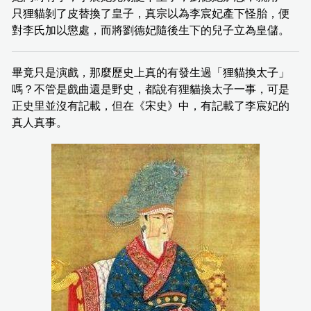
只狸貓剝了皮替換了皇子，真宗以為李宸妃產下怪胎，便
對李氏加以懲處，而將劉德妃隨後生下的兒子立為皇儲。
畢竟只是演戲，那麼歷史上真的有發生過「狸貓換太子」
嗎？不管是戲曲還是野史，都說有狸貓換太子一事，可是
正史里並沒有記載，但在《宋史》中，有記載了李宸妃的
真人真事。