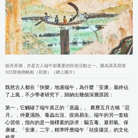
操舟弄潮，亦是古人端午節重要的民俗活動之一。圖為莫高窟第
323窟搖櫓帆船（初唐）（網上圖片）
既然古人都在「快樂」地過端午，為什麼「安康」最終佔
了上風，不少學者研究下，歸納出幾個深層原因：
第一，它觸碰了端午真正的「底蘊」。 農曆五月古稱「惡
月」，仲夏濕熱、毒蟲出沒、疫病易生。端午的另一套核
心習俗，指向的是一個樸素的訴求：驅五毒、避邪氣、保
康健。「安康」二字，精準呼應端午「祛疫禳災」的文化
維度。