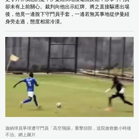
卻未有上前關心。裁判向他出示紅牌、將之直接驅逐出場
後，他竟一邊脫下守門員手套，一邊若無其事地從伊曼紐
身旁走過，態度相當冷漠。
迦納球員爭球遭守門員「高空飛踢」重擊頭部，送院搶救數小時後
不治。網上圖片