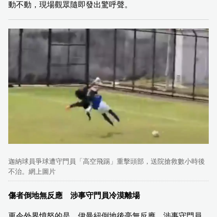
動不動，現場觀眾隨即發出驚呼聲。
迦納球員爭球遭守門員「高空飛踢」重擊頭部，送院搶救數小時後
不治。網上圖片
傷者倒地無反應 涉事守門員冷漠離場
更令外界憤怒的是，伊曼紐倒地後毫無反應，涉事守門員