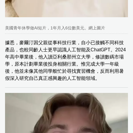
美國青年休學做AI短片，1年月入6位數美元。網上圖片
據悉，麥爾汀因父親從事科技行業，自小已接觸不同科技
產品，也較同齡人士更早認識人工智能及ChatGPT。2024
年高中畢業後，他入讀亞利桑那州立大學，修讀數碼市場
學，原本計劃畢業後投身相關行業。惟完成大學一年級
後，他並未像其他同學般忙於尋找實習機會，反而利用暑
假深入研究自己真正感興趣的人工智能領域。