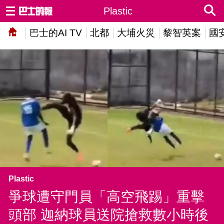
Plastic
巴士的AI TV
北都
大埔火災
黎智英案
國
Plastic
爭球遭守門員「高空飛踢」重擊
頭部 迦納球員送院搶救數小時後