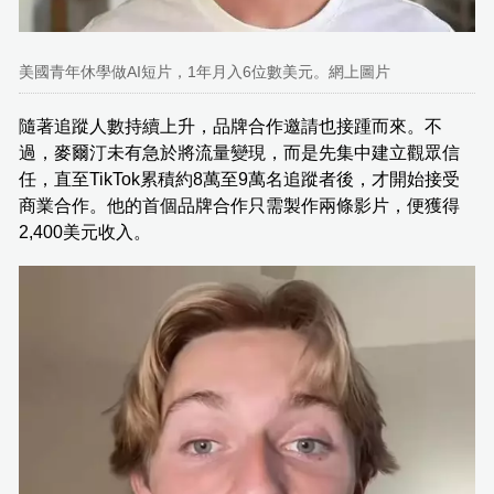
美國青年休學做AI短片，1年月入6位數美元。網上圖片
隨著追蹤人數持續上升，品牌合作邀請也接踵而來。不
過，麥爾汀未有急於將流量變現，而是先集中建立觀眾信
任，直至TikTok累積約8萬至9萬名追蹤者後，才開始接受
商業合作。他的首個品牌合作只需製作兩條影片，便獲得
2,400美元收入。