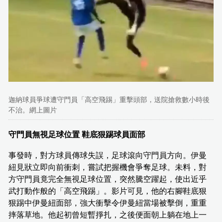
迦納球員爭球遭守門員「高空飛踢」重擊頭部，送院搶救數小時後
不治。網上圖片
守門員無視足球位置 鞋底狠踢球員面部
事發時，對方球員傳球失誤，足球滾向守門員方向。伊曼
紐見狀立即向前衝刺，嘗試把握機會爭奪足球。未料，對
方守門員竟完全無視足球位置，突然騰空躍起，使出近乎
武打動作般的「高空飛踢」。影片可見，他的右腳鞋底狠
狠踢中伊曼紐面部，強大衝擊令伊曼紐當場被擊倒，重重
摔落草地。他起初曾短暫掙扎，之後便面朝上躺在地上一