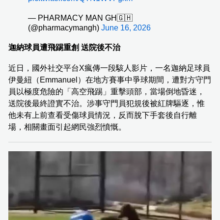
— PHARMACY MAN GH🇬🇭
(@pharmacymangh)
June 16, 2026
迦納球員遭飛踢重創 送院後不治
近日，國外社交平台X瘋傳一段駭人影片，一名迦納足球員
伊曼紐（Emmanuel）在地方賽事中爭球期間，遭對方守門
員以極度危險的「高空飛踢」重擊頭部，當場倒地昏迷，
送院後最終證實不治。涉事守門員犯規後被紅牌驅逐，惟
他未有上前查看受傷球員情況，反而脫下手套後自行離
場，相關畫面引起網民強烈憤慨。