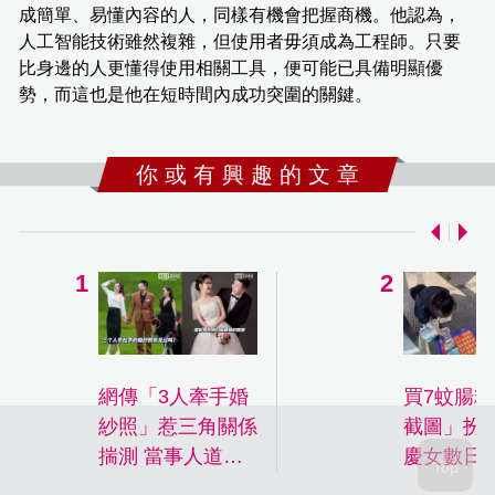
成簡單、易懂內容的人，同樣有機會把握商機。他認為，
人工智能技術雖然複雜，但使用者毋須成為工程師。只要
比身邊的人更懂得使用相關工具，便可能已具備明顯優
勢，而這也是他在短時間內成功突圍的關鍵。
你 或 有 興 趣 的 文 章
網傳「3人牽手婚
買7蚊腸
紗照」惹三角關係
截圖」扮付
揣測 當事人道背
慶女數日
後故事澄清：自己
技遭檔主