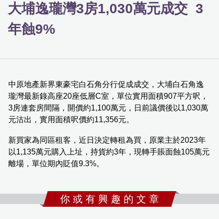
大埔逸瓏灣3房1,030萬元成交 3
年蝕9%
中原地產新界東豪宅白石角分行促成成交，大埔白石角逸
瓏灣最新錄高座20座低層C室，單位實用面積907平方呎，
3房連套房間隔，開價約1,100萬元，日前議價後以1,030萬
元沽出，實用面積呎價約11,356元。
新買家為同區租客，近日決定轉租為買，原業主於2023年
以1,135萬元購入上址，持貨約3年，現轉手賬面蝕105萬元
離場，單位期內貶值9.3%。
你 或 有 興 趣 的 文 章