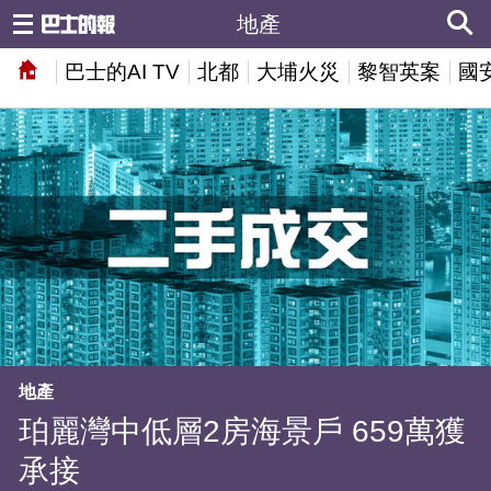
地產
巴士的AI TV
北都
大埔火災
黎智英案
國
地產
珀麗灣中低層2房海景戶 659萬獲
承接