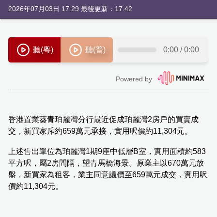
2026年07月03日 17:29 最後更新：17:42
香港置業葵青珀麗灣分行最近促成珀麗灣2房戶的買賣成
交，新買家斥約659萬元承接，實用呎價約11,304元。
上述售出單位為珀麗灣1期9座中低層B室，實用面積約583
平方呎，屬2房間隔，望青馬橋海景。原業主以670萬元放
盤，新買家為租客，業主同意議價至659萬元成交，實用呎
價約11,304元。