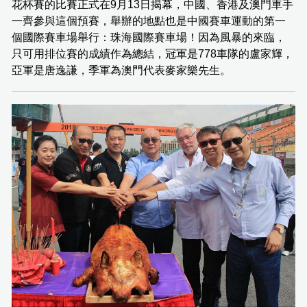
花杯賽的比賽正式在9月13日揭幕，中國、香港及澳門車手
一齊參與這個預賽，舉辦的地點也是中國賽車運動的第一
個國際賽車場舉行：珠海國際賽車場！因為風暴的來臨，
只可用排位賽的成績作為總結，冠軍是778車隊的盧家輝，
亞軍是唐逸謙，季軍為澳門代表麥家樂先生。