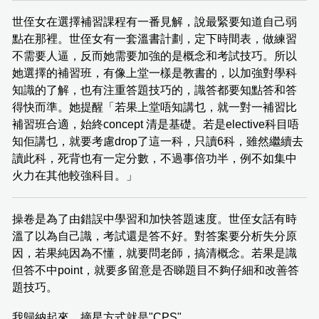
世侄女在選擇補習課程有一番見解，說最緊要知道自己弱
點在那裡。世侄女有一套溫書計劃，定下時間表，做練習
不需要人逼，反而她需要加強的是概念和考試技巧。所以
她選擇的補習班，有像上堂一樣是教書的，以加強對學科
知識的了解，也有注重答題技巧的，識答都要知點答和答
得快而準。她提醒「若果上堂唔知講乜，就一對一補習比
補習班合適，始終concept 清是基礎。若是elective科目唔
知佢講乜，就要考慮drop了這一科，只讀6科，雖然繼續去
讀此科，死背也有一定分數，不過事倍功半，例不如集中
火力在其他較強科目。」
操卷是為了由錯誤中學習和加快答題速度。世侄女話有時
溫了以為自己識，考試還是答不好。對答案要分析失分原
因，若果純因為不懂，就要問老師，搞清概念。若果是識
但答不中point，就要多留意是否睇題目不夠仔細和改善答
題技巧。
我歸納起來，摘星方式就是"CPS"。