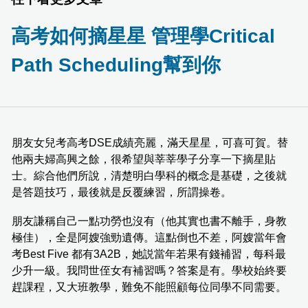
高考如何摘星星 管理學Critical
Path Scheduling幫到你
朋友女兒考高考DSE成績亮麗，滿天星星，可喜可賀。替
他兩夫婦高興之餘，很希望與莘莘學子分享一下摘星貼
士。綜合他們所說，清楚明白學科的概念是基礎，之後就
是答題技巧，最後就是反覆練習，所謂操卷。
朋友謙稱自己一點功勞也沒有（他其實也書不離手，身教
極佳），全是阿嫂強勁遺傳。這點倒也不差，阿嫂當年會
考Best Five 都有3A2B，她説當年若果有錢補習，每科最
少升一級。我問世侄女有補習嗎？答案是有。學校始終要
趕課程，又大班教學，難免不能照顧每位同學不同需要。