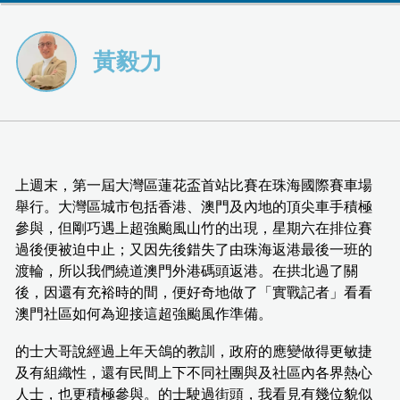
黃毅力
上週末，第一屆大灣區蓮花盃首站比賽在珠海國際賽車場
舉行。大灣區城市包括香港、澳門及內地的頂尖車手積極
參與，但剛巧遇上超強颱風山竹的出現，星期六在排位賽
過後便被迫中止；又因先後錯失了由珠海返港最後一班的
渡輪，所以我們繞道澳門外港碼頭返港。在拱北過了關
後，因還有充裕時的間，便好奇地做了「實戰記者」看看
澳門社區如何為迎接這超強颱風作準備。
的士大哥說經過上年天鴿的教訓，政府的應變做得更敏捷
及有組織性，還有民間上下不同社團與及社區內各界熱心
人士，也更積極參與。的士駛過街頭，我看見有幾位貌似