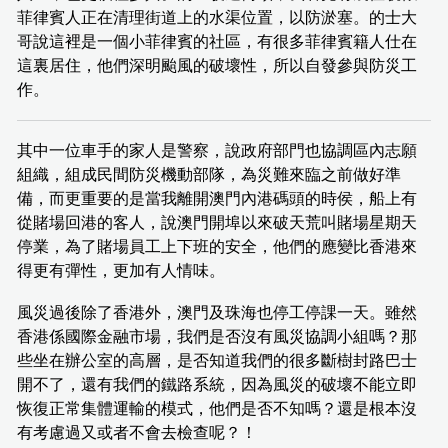
菲律賓人正在清理街道上的水渠位置，以防淤塞。的士大
哥說這裡是一個小菲律賓的社區，有很多菲律賓籍人仕在
這裏居住，他們深明颱風的破壞性，所以自發參與防災工
作。
其中一位車手的家人是警察，說政府部門也協調區內志願
組織，組成民間防災機動部隊，為災難來臨之前做好準
備，而更重要的是當我離開澳門內港碼頭的時侯，船上有
從賭場回港的客人，說澳門開埠以來破天荒叫賭場星期天
停業，為了賭場員工上下班的安全，他們的應變比香港來
得更有彈性，更加有人情味。
風災過後除了香港外，澳門及珠海也停工停課一天。雖然
香港係國際金融市場，我們是否沒有風災協調小組嗎？那
些坐在辦公室的高層，是否知道我們的很多斷樹封路巴士
開不了，還有我們的鐵路系統，因為風災的破壞不能立即
恢復正常集體運輸的模式，他們是否不知嗎？還是根本沒
有考慮過又或者不會去檢查呢？！