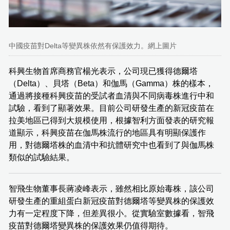
中國疫苗對Delta等變異株依然有保護效力。網上圖片
科興生物首席商務官楊光表示，公司現已獲得德爾塔
（Delta）、貝塔（Beta）和伽馬（Gamma）株的樣本，
通過將接種科興疫苗的受試者血清與不同病毒株進行中和
試驗，看到了顯著效果。目前公司研發生產的新冠疫苗在
拉美地區已得到大規模使用，根據智利方面發表的研究報
道顯示，科興疫苗在伽馬株流行的地區具有明顯保護作
用，對德爾塔株的血清中和抗體研究中也看到了與伽馬株
類似的試驗結果。
智飛生物董事長蔣凌峰表示，雖然相比原始毒株，該公司
研發生產的重組蛋白新冠疫苗對德爾塔等變異株的保護效
力有一定程度下降，但差異很小。從實驗室數據看，智飛
疫苗對德爾塔變異株的保護效果仍值得期待。