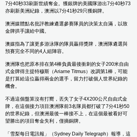
7分40秒33刷新世績奪金。獲銀牌的美國隊游出7分40秒73
亦刷新美洲紀錄，澳洲以7分41秒29只獲銅牌。
澳洲媒體點名批評教練遴選參賽隊員的決策太自滿，以致
金牌拱手讓給中國。
澳媒指為了讓更多游泳隊的隊員贏得獎牌，澳洲隊遴選與
預賽完全不同的4人組陣容。
澳洲隊也把原本排在第4棒負責最後衝刺的女子200米自由
式金牌得主提特穆斯（Ariarne Titmus）改調第1棒，可能
是打算給這位贏得兩金的選手，留力打破個人世界紀錄的
機會。
不過這個盤算沒有打嚮，丟失了女子4X200公尺自由式金
牌，在這個接力項目澳洲隊前3名隊員都打破了7分41秒50
的世界紀錄，但澳洲最後一棒接不上，在這個最被看好可
望勝出的項目奪金失利，僅摘銅牌。
「雪梨每日電訊報」（Sydney Daily Telegraph）報導，這