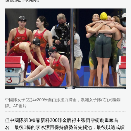
中國隊女子(左)4x200米自由泳接力摘金，澳洲女子隊(右)只獲銅
牌。AP圖片
但中國隊第3棒靠新科200碟金牌得主張雨霏衝刺重奪首
名，最後1棒的李冰潔再保持優勢首先觸池，最後以總成績