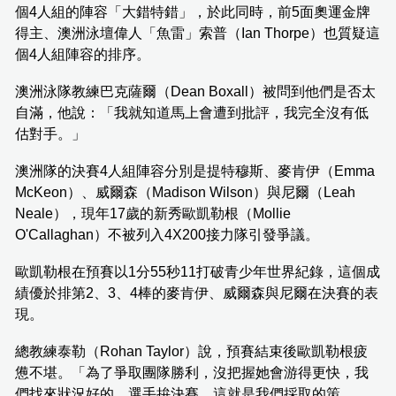
個4人組的陣容「大錯特錯」，於此同時，前5面奧運金牌
得主、澳洲泳壇偉人「魚雷」索普（Ian Thorpe）也質疑這
個4人組陣容的排序。
澳洲泳隊教練巴克薩爾（Dean Boxall）被問到他們是否太
自滿，他說：「我就知道馬上會遭到批評，我完全沒有低
估對手。」
澳洲隊的決賽4人組陣容分別是提特穆斯、麥肯伊（Emma
McKeon）、威爾森（Madison Wilson）與尼爾（Leah
Neale），現年17歲的新秀歐凱勒根（Mollie
O'Callaghan）不被列入4X200接力隊引發爭議。
歐凱勒根在預賽以1分55秒11打破青少年世界紀錄，這個成
績優於排第2、3、4棒的麥肯伊、威爾森與尼爾在決賽的表
現。
總教練泰勒（Rohan Taylor）說，預賽結束後歐凱勒根疲
憊不堪。「為了爭取團隊勝利，沒把握她會游得更快，我
們找來狀況好的…選手拚決賽，這就是我們採取的策