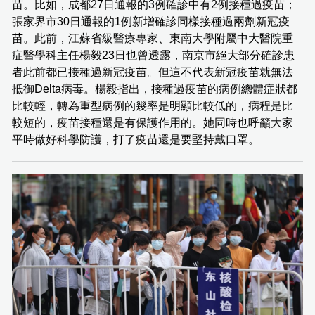
苗。比如，成都27日通報的3例確診中有2例接種過疫苗；
張家界市30日通報的1例新增確診同樣接種過兩劑新冠疫
苗。此前，江蘇省級醫療專家、東南大學附屬中大醫院重
症醫學科主任楊毅23日也曾透露，南京市絕大部分確診患
者此前都已接種過新冠疫苗。但這不代表新冠疫苗就無法
抵御Delta病毒。楊毅指出，接種過疫苗的病例總體症狀都
比較輕，轉為重型病例的幾率是明顯比較低的，病程是比
較短的，疫苗接種還是有保護作用的。她同時也呼籲大家
平時做好科學防護，打了疫苗還是要堅持戴口罩。