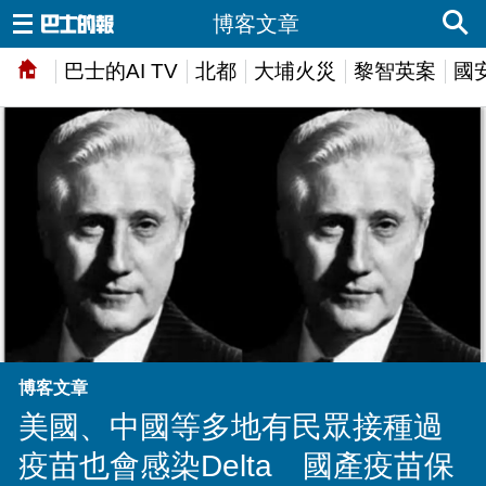
博客文章
巴士的AI TV
北都
大埔火災
黎智英案
國
博客文章
美國、中國等多地有民眾接種過
疫苗也會感染Delta 國產疫苗保