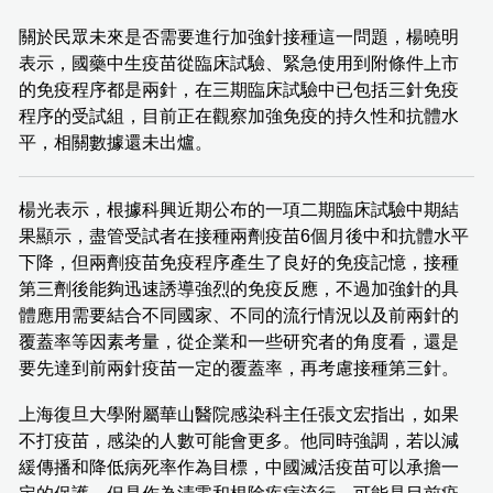
關於民眾未來是否需要進行加強針接種這一問題，楊曉明
表示，國藥中生疫苗從臨床試驗、緊急使用到附條件上市
的免疫程序都是兩針，在三期臨床試驗中已包括三針免疫
程序的受試組，目前正在觀察加強免疫的持久性和抗體水
平，相關數據還未出爐。
楊光表示，根據科興近期公布的一項二期臨床試驗中期結
果顯示，盡管受試者在接種兩劑疫苗6個月後中和抗體水平
下降，但兩劑疫苗免疫程序產生了良好的免疫記憶，接種
第三劑後能夠迅速誘導強烈的免疫反應，不過加強針的具
體應用需要結合不同國家、不同的流行情況以及前兩針的
覆蓋率等因素考量，從企業和一些研究者的角度看，還是
要先達到前兩針疫苗一定的覆蓋率，再考慮接種第三針。
上海復旦大學附屬華山醫院感染科主任張文宏指出，如果
不打疫苗，感染的人數可能會更多。他同時強調，若以減
緩傳播和降低病死率作為目標，中國滅活疫苗可以承擔一