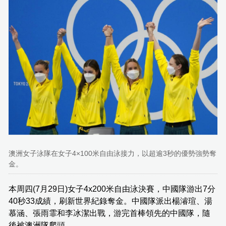
澳洲女子泳隊在女子4×100米自由泳接力，以超逾3秒的優勢強勢奪
金。
本周四(7月29日)女子4x200米自由泳決賽，中國隊游出7分
40秒33成績，刷新世界紀錄奪金。中國隊派出楊濬瑄、湯
慕涵、張雨霏和李冰潔出戰，游完首棒領先的中國隊，隨
後被澳洲隊爬頭。