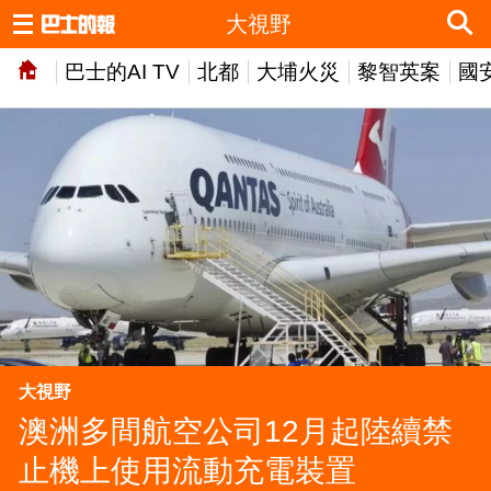
大視野
巴士的AI TV
北都
大埔火災
黎智英案
國
大視野
澳洲多間航空公司12月起陸續禁
止機上使用流動充電裝置