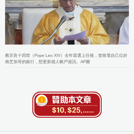
教宗良十四世（Pope Leo XIV）去年當選上任後，曾致電自己位於
南芝加哥的銀行，想更新個人帳戶資訊。AP圖