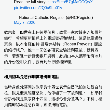
Read the full story:
https://t.co/E7gMaOGQwX
pic.twitter.com/2Q0u9Lp01v
— National Catholic Register (@NCRegister)
May 7, 2026
教宗良十四世在上任後兩個月，致電一家位於南芝加哥的
銀行，希望更新帳戶上的電話號碼和地址。這是他當選教
宗前，以本名羅伯特·普瑞弗斯特（Robert Prevost）開設
的銀行帳戶。他一一回答各項安全驗證問題後，櫃員表
示，若要進一步變更帳戶資料，必須由本人攜帶附有照片
的身份證明文件，親自到分行臨櫃辦理。
櫃員認為是惡作劇當場掛斷電話
當時身處梵蒂岡的教宗良十四世表示自己恐怕無法親自前
往。眼見櫃員態度堅決，他停頓了一下後問道：「如果我
告訴你我是教宗良十四世，這樣你會介意嗎？」不料，櫃
員隨即認為是惡作劇，直接掛斷電話。