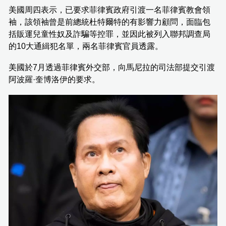
美國周四表示，已要求菲律賓政府引渡一名菲律賓教會領
袖，該領袖曾是前總統杜特爾特的有影響力顧問，面臨包
括販運兒童性奴及詐騙等控罪，並因此被列入聯邦調查局
的10大通緝犯名單，兩名菲律賓官員透露。
美國於7月透過菲律賓外交部，向馬尼拉的司法部提交引渡
阿波羅·奎博洛伊的要求。