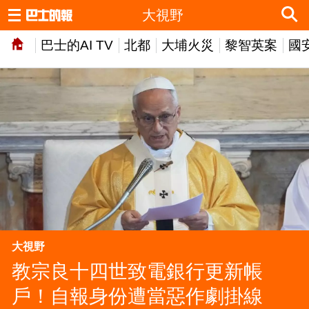
大視野
巴士的AI TV
北都
大埔火災
黎智英案
國
大視野
教宗良十四世致電銀行更新帳
戶！自報身份遭當惡作劇掛線