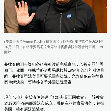
(美聯社圖片/Aaron Favila) 檔案圖片：阿波羅·奎博洛伊於2024年
10月23日，在菲律賓馬尼拉出席菲律賓參議院聽證會時宣誓。 AP
圖片
菲律賓的刑事疑犯必須在引渡前完成審訊，若被定罪則需
服刑。然而，根據華盛頓與馬尼拉於1994年簽訂的引渡條
約，菲律賓司法官員可要求國內法院，允許疑犯在菲律賓
案件解決前，暫時移交予外國法院受審。
現年76歲的奎博洛伊領導「耶穌基督王國教會」，該教會
於1985年在南部達沃市成立，聲稱在菲律賓及海外，包括
美國，擁有廣泛追隨者。