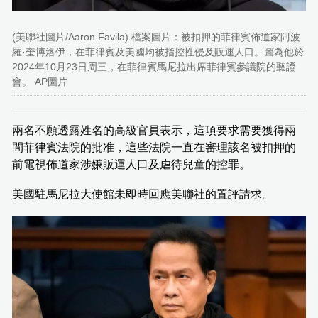
(美聯社圖片/Aaron Favila) 檔案圖片：被扣押的菲律賓佈道家阿波
羅·奎博洛伊，在菲律賓及美國均被指控性侵及販運人口。圖為他於
2024年10月23日周三，在菲律賓馬尼拉出席菲律賓參議院的聽證
會。 AP圖片
兩名不願透露姓名的高級官員表示，這項要求需要獲得兩
間菲律賓法院的批准，這些法院一直在審理該名被扣押的
前電視佈道家涉嫌販運人口及虐待兒童的控罪。
美國駐馬尼拉大使館未即時回應美聯社的置評請求。