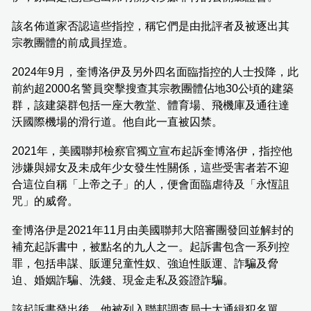
該名佈道家否認這些指控，稱它們是由批評者及被逐出其
宗教團體的前成員捏造。
2024年9月，奎博洛伊及另外四名面臨指控的人士投降，此
前約超2000名警員突擊搜查其宗教團體佔地30公頃的建築
群，該建築群包括一座大教堂、體育場、飛機庫及通往達
沃國際機場的滑行道。他自此一直被囚禁。
2021年，美國聯邦檢察官獨立宣布起訴奎博洛伊，指控他
涉嫌與婦女及未成年少女發生性關係，這些受害者若不迎
合這位自稱「上帝之子」的人，便會面臨虐待及「永恆詛
咒」的威脅。
奎博洛伊是2021年11月由美國聯邦大陪審團發回並解封的
補充起訴書中，被點名的九人之一。起訴書包含一系列控
罪，包括串謀、販運兒童性奴、強迫性販運、詐騙及脅
迫、婚姻詐騙、洗錢、現金走私及簽證詐騙。
該起訴書發出後，他被列入聯邦調查局十大通緝犯名單。