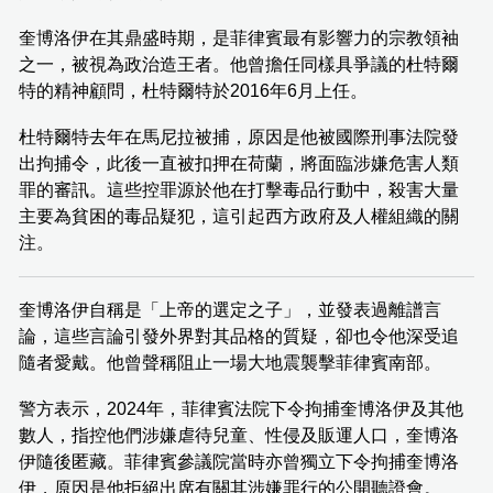
奎博洛伊在其鼎盛時期，是菲律賓最有影響力的宗教領袖
之一，被視為政治造王者。他曾擔任同樣具爭議的杜特爾
特的精神顧問，杜特爾特於2016年6月上任。
杜特爾特去年在馬尼拉被捕，原因是他被國際刑事法院發
出拘捕令，此後一直被扣押在荷蘭，將面臨涉嫌危害人類
罪的審訊。這些控罪源於他在打擊毒品行動中，殺害大量
主要為貧困的毒品疑犯，這引起西方政府及人權組織的關
注。
奎博洛伊自稱是「上帝的選定之子」，並發表過離譜言
論，這些言論引發外界對其品格的質疑，卻也令他深受追
隨者愛戴。他曾聲稱阻止一場大地震襲擊菲律賓南部。
警方表示，2024年，菲律賓法院下令拘捕奎博洛伊及其他
數人，指控他們涉嫌虐待兒童、性侵及販運人口，奎博洛
伊隨後匿藏。菲律賓參議院當時亦曾獨立下令拘捕奎博洛
伊，原因是他拒絕出席有關其涉嫌罪行的公開聽證會。