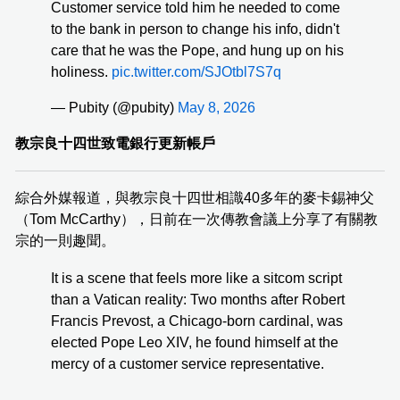
Customer service told him he needed to come
to the bank in person to change his info, didn't
care that he was the Pope, and hung up on his
holiness.
pic.twitter.com/SJOtbl7S7q
— Pubity (@pubity)
May 8, 2026
教宗良十四世致電銀行更新帳戶
綜合外媒報道，與教宗良十四世相識40多年的麥卡錫神父
（Tom McCarthy），日前在一次傳教會議上分享了有關教
宗的一則趣聞。
It is a scene that feels more like a sitcom script
than a Vatican reality: Two months after Robert
Francis Prevost, a Chicago-born cardinal, was
elected Pope Leo XIV, he found himself at the
mercy of a customer service representative.