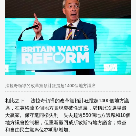
法拉奇領導的改革黨預計狂攬超1400個地方議席
相比之下， 法拉奇領導的改革黨預計狂攬超1400個地方議
席，在英格蘭多個地方實現突破性進展，堪稱此次選舉最
大贏家。保守黨同樣失利，失去超過550個地方議席和10個
地方議會控制權，但重新贏回威斯敏斯特地方議會；綠黨
和自由民主黨席位亦明顯增加。