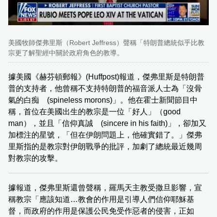
美國牧師傑弗里斯（Robert Jeffress）聲稱「特朗普總統似乎比教
宗更了解聖經中關於政府角色的教導。
據美國《赫芬頓郵報》(Huffpost)報道，傑弗里斯是特朗普
普的支持者，他曾稱不支持特朗普的福音派人士為「沒骨
氣的白痴 (spineless morons)」。他在霍士新聞節目中
稱，首位在美國出生的教宗是一位「好人」（good
man），並且「信仰真誠 (sincere in his faith)」，卻加又
加標注的星號，「但在伊朗問題上，他確實錯了。」傑弗
里斯指的是教宗對伊朗戰爭的批評，加劇了總統最近幾周
對教宗的攻擊。
據報道，傑弗里斯還曾聲稱，羅馬天主教受撒旦影響，宣
稱教宗「應該知道…教會的作用是引導人們信仰耶穌基
督，而政府的作用是保護公民免受作惡者的侵害，正如