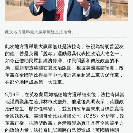
此次地方選舉最大贏家無疑是法拉奇。
此次地方選舉最大贏家無疑是法拉奇。被視為特朗普盟友
的他，曾是英國「脫歐」運動最具代表性政治人物之一，
如今正借助民眾對經濟停滯、移民問題和傳統政黨的不
滿，重新塑造英國右翼政治版圖。根據英國媒體預測，改
革黨在全國等效得票率中已接近甚至超過工黨與保守黨，
在部分地區成為第一大政黨。
5月8日，在英格蘭羅姆福德地方選舉結束後，法拉奇與當
地議員聚集在哈弗林市政廳外。他選後高調表示，英國政
治已發生「歷史性轉變」，並宣稱改革黨未來目標是贏得
全國執政權。美國哥倫比亞廣播公司（CBS）分析稱，改
革黨正從「抗議型政黨」逐漸轉變為真正具有全國競爭力
的政治力量，法拉奇則試圖將自己塑造成「英國版特朗