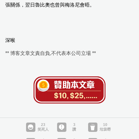
張關係，翌日魯比奧也曾與梅洛尼會晤。
深喉
** 博客文章文責自負,不代表本公司立場 **