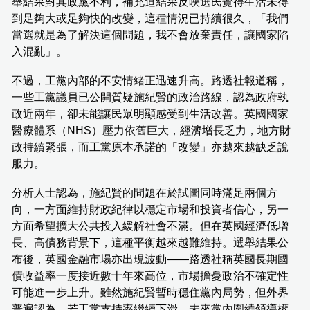
舉結果對其政黨不利，補充道結果反映選民覺得生活未得
到足夠大或足夠快的改變，這種情況已持續很久，「我們
當選就是為了解決這個問題，我不會放棄責任，讓國家陷
入混亂」。
不過，工黨內部的不安情緒正迅速升高。路透社報道稱，
一些工黨議員已公開質疑施紀賢的政治路線，認為政府執
政近兩年，卻未能讓民眾明顯感受到生活改善。英國國家
醫療體系（NHS）壓力依舊巨大，經濟增長乏力，地方財
政持續緊張，而工黨原本承諾的「改變」亦越來越缺乏說
服力。
分析人士認為，施紀賢的問題在於試圖同時滿足兩個方
向，一方面維持財政紀律以穩定市場和投資者信心，另一
方面希望擴大公共投入緩解社會不滿。但在英國經濟低增
長、高債務背景下，這種平衡越來越難維持。選舉結果公
布後，英國金融市場亦出現波動——路透社稱英國長期國
債收益率一度接近數十年來高位，市場擔憂政治不確定性
可能進一步上升。雖然施紀賢暫時穩住黨內局勢，但外界
普遍認為，若工黨支持率繼續下滑，未來黨內圍繞領導權