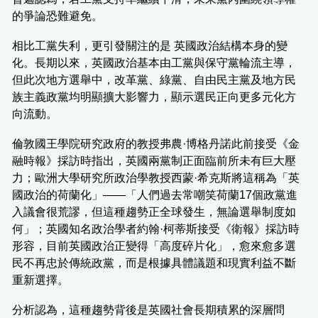
的爭論恐難避免。
相比工黨失利，更引發關注的是 英國政治結構本身的變
化。長期以來，英國政治基本由工黨與保守黨輪流主導，
但此次地方選舉中，改革黨、綠黨、自由民主黨及地方民
族主義政黨均明顯擴大影響力，顯示選民正向更多元化方
向流動。
倫敦國王學院研究政府的教授弗農·博格丹諾此前接受《金
融時報》採訪時指出，英國兩黨制正面臨前所未有巨大壓
力；歐洲大學研究所政治學教授西蒙·希克斯將這稱為「英
國政治的荷蘭化」——「人們過去常嘲笑荷蘭17個政黨進
入議會很荒謬，但這種趨勢正全球發生，無論選舉制度如
何」；英國知名政治學者約翰·柯蒂斯接受《衛報》採訪時
形容，目前英國政治正變得「高度碎片化」，愈來愈多選
民不再忠於傳統政黨，而是根據具體議題和現實利益不斷
重新選擇。
分析認為，這種趨勢背後是英國社會長期積累的深層問