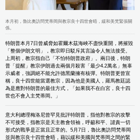
本月初，魯比奧訪問梵蒂岡與教宗良十四世會晤，緩和美梵緊張關
係。
特朗普本月7日曾威脅如霍爾木茲海峽不盡快重開，將摧毀
「整個伊朗文明」，教宗即日駁斥其言論令人無法接受。
上周初，教宗指自己「不怕特朗普政府」。兩日後，特朗
普「提醒」教宗伊朗過去兩個月殺害「最少4.2萬名」無辜
示威者，強調絕不能允許德黑蘭擁有核彈。特朗普更曾宣
稱，良十四世能當選教宗，因為他是美國人，羅馬教廷認
為是應對特朗普的最佳方式，「如果我不在白宮，良十四
世也不會入主梵蒂岡。」
意大利總理梅洛尼曾罕見批評特朗普，指他對教宗的攻擊
不可接受，指教宗是天主教會領袖，呼籲和平、譴責一切
形式的戰爭是正當且正常的。5月7日，魯比奧訪問梵蒂岡
並與教宗良十四世會晤，藉以緩和美國與梵蒂岡之間的緊