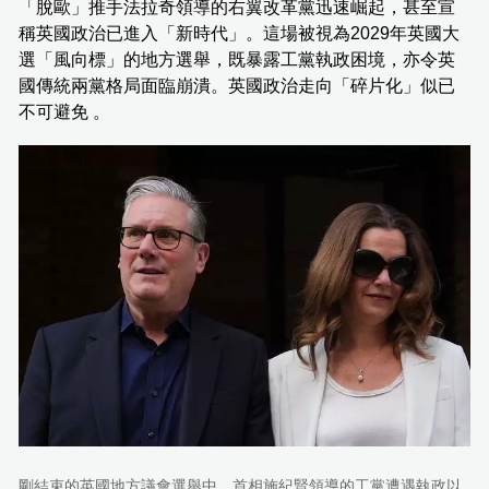
「脫歐」推手法拉奇領導的右翼改革黨迅速崛起，甚至宣
稱英國政治已進入「新時代」。這場被視為2029年英國大
選「風向標」的地方選舉，既暴露工黨執政困境，亦令英
國傳統兩黨格局面臨崩潰。英國政治走向「碎片化」似已
不可避免 。
剛結束的英國地方議會選舉中，首相施紀賢領導的工黨遭遇執政以