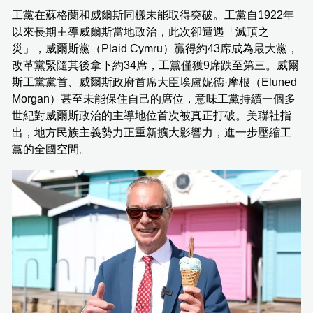
工黨在蘇格蘭和威爾斯同樣未能取得突破。工黨自1922年
以來長期主導威爾斯當地政治，此次卻遭遇「滅頂之
災」，威爾斯黨（Plaid Cymru）贏得約43席成為最大黨，
改革黨緊隨其後拿下約34席，工黨僅獲9席跌至第三。威爾
斯工黨黨首、威爾斯政府首席大臣埃盧妮德·摩根（Eluned
Morgan）甚至未能保住自己的席位，意味工黨持續一個多
世紀對威爾斯政治的主導地位首次被真正打破。美聯社指
出，地方民族主義勢力正重新擴大影響力，進一步壓縮工
黨的全國空間。