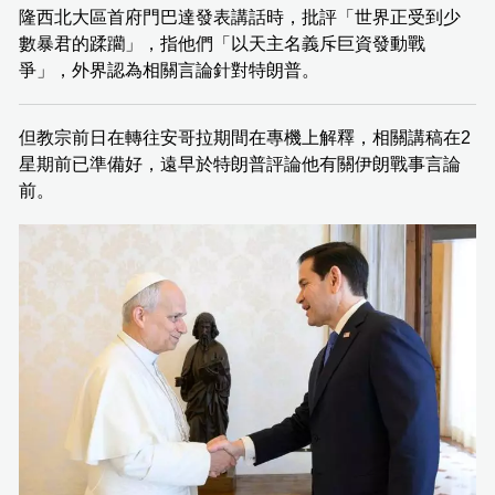
隆西北大區首府門巴達發表講話時，批評「世界正受到少
數暴君的蹂躪」，指他們「以天主名義斥巨資發動戰
爭」，外界認為相關言論針對特朗普。
但教宗前日在轉往安哥拉期間在專機上解釋，相關講稿在2
星期前已準備好，遠早於特朗普評論他有關伊朗戰事言論
前。