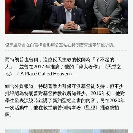
傑弗里斯曾在白宮橢圓形辦公室站在特朗普旁邊帶領他祈禱。
而特朗普也曾稱，這位反天主教的牧師為「了不起的
人」，並曾在2017 年推廣了他的「偉大著作」《天堂之
地》（ A Place Called Heaven）。
綜合外媒報道，特朗普致力引保守派基督徒支持，但不少
批評認為特朗普對基督教教義所知甚少。2016年初，他對
學生發表演說時錯講了新約聖經全書的內容；另在2020年
一次活動中，他在教堂前曾倒轉拿著《聖經》擺姿勢拍
照。