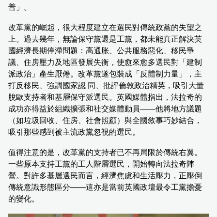
普」。
改革黨的崛起，很大程度建立在選民對傳統政黨的失望之
上。過去幾年，無論保守黨還是工黨，都未能真正解決英
國經濟長期停滯問題：高通胀、公共服務惡化、移民爭
議、住房壓力及地區發展失衡，使愈來愈多選民對「建制
派政治」產生厭倦。改革黨遂包裝成「反體制力量」，主
打反移民、強調國家認 同、批評倫敦政治精英，吸引大量
脫歐支持者和基層保守派選民。英國媒體指出，法拉奇的
成功亦得益於組織擴張和社交媒體動員——他將地方議題
（如垃圾回收、住房、社會照顧）與全國敘事巧妙結合，
吸引那些感到被主流政黨忽視的選民。
值得注意的是，改革黨的支持者已不再局限於傳統右翼。
一些原本支持工黨的工人階層選民，開始轉向法拉奇陣
營。對許多基層選民而言，經濟焦慮和生活壓力，正壓倒
傳統意識形態區分——這亦是當前英國政壇最令工黨擔憂
的變化。