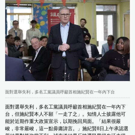
面對選舉失利，多名工黨議員呼籲首相施紀賢在一年內下台
面對選舉失利，多名工黨議員呼籲首相施紀賢在一年內下
台，但施紀賢本人不願「一走了之」。知情人士披露他可
能於近期作重大政策宣示，以期挽回局面。「結果很嚴
峻，非常嚴峻，這一點毋庸諱言。」施紀賢8日上午承認選