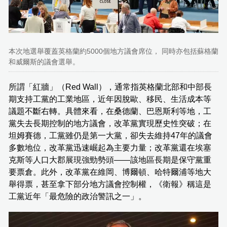
本次地選舉覆蓋英格蘭約5000個地方議會席位， 同時亦包括蘇格蘭
和威爾斯的議會選舉。
所謂「紅牆」（Red Wall），通常指英格蘭北部和中部長
期支持工黨的工業地區，近年因脫歐、移民、生活成本等
議題不斷右轉。具體來看，在桑德蘭、巴恩斯利等地，工
黨失去長期控制的地方議會，改革黨實現歷史性突破；在
坦姆賽德，工黨雖仍是第一大黨，卻失去維持47年的議會
多數地位，改革黨迅速崛起為主要力量；改革黨還在埃塞
克斯等人口大郡展現強勁勢頭——該地區長期是保守黨重
要票倉。此外，改革黨在維岡、博爾頓、哈特爾浦等地大
舉得票，甚至拿下部分地方議會控制權，《衛報》稱這是
工黨近年「最危險的政治警訊之一」。