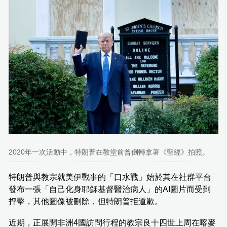
2020年一次活動中，特朗普在教堂前曾倒轉拿著《聖經》拍照。
特朗普與教宗就美伊戰事的「口水戰」始於其在社群平台
發布一張「自己化身耶穌基督醫治病人」的AI圖片而受到
抨擊，其他圖像被刪除，但特朗普拒道歉。
近期，正展開非洲4國訪問行程的教宗良十四世上周在喀麥