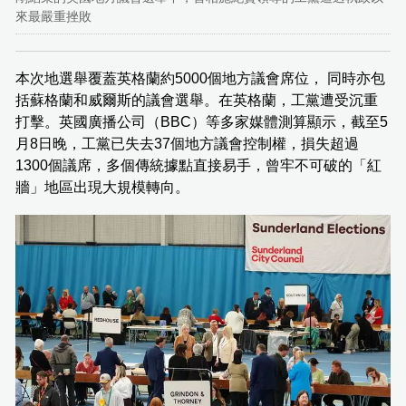
來最嚴重挫敗
本次地選舉覆蓋英格蘭約5000個地方議會席位， 同時亦包
括蘇格蘭和威爾斯的議會選舉。在英格蘭，工黨遭受沉重
打擊。英國廣播公司（BBC）等多家媒體測算顯示，截至5
月8日晚，工黨已失去37個地方議會控制權，損失超過
1300個議席，多個傳統據點直接易手，曾牢不可破的「紅
牆」地區出現大規模轉向。