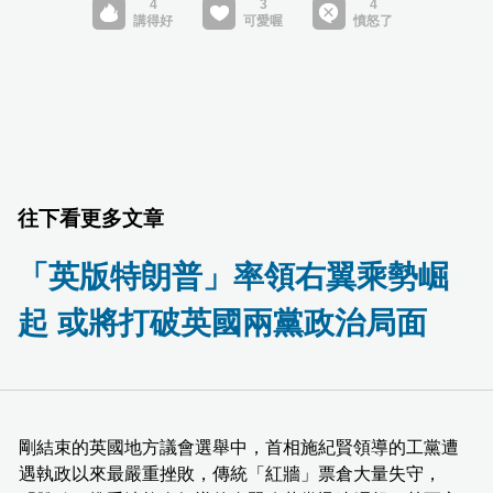
往下看更多文章
「英版特朗普」率領右翼乘勢崛
起 或將打破英國兩黨政治局面
剛結束的英國地方議會選舉中，首相施紀賢領導的工黨遭
遇執政以來最嚴重挫敗，傳統「紅牆」票倉大量失守，