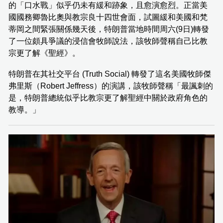
的「口水戰」似乎仍未有緩和跡象，且愈演愈烈。正當美
國國務卿魯比奧與教宗良十四世會面，試圖緩和美國和梵
蒂岡之間緊張關係幾天後，特朗普當地時間周六(9日)轉發
了一位頗具爭議的浸信會牧師說法，該牧師聲稱自己比教
宗更了解《聖經》。
特朗普在其社交平台 (Truth Social) 轉發了這名美國牧師傑
弗里斯（Robert Jeffress）的演講，該牧師聲稱「最諷刺的
是，特朗普總統似乎比教宗更了解聖經中關於政府角色的
教導。」