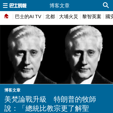
博客文章
巴士的AI TV
北都
大埔火災
黎智英案
國
博客文章
美梵論戰升級 特朗普的牧師
說：「總統比教宗更了解聖