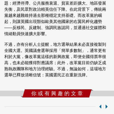
題：經濟停滯、公共服務衰退、貧富差距擴大、地區發展
失衡，及民眾對政治精英信任下降。在此背景下，傳統兩
黨越來越難維持過去那種穩定支持基礎。而改革黨的崛
起，則讓英國出現類似歐美其他國家的右翼民粹化趨勢
——反移民、反建制、強調民族認同，並通過社交媒體和
情緒動員快速擴大影響。
不過，亦有分析人士提醒，地方選舉結果未必直接複製到
全國大選。英國議會選舉採用「簡單多數制」，通常更有
利於大黨，像改革黨這樣的新興政黨，即便全國得票率很
高，也未必能獲得對應議席；此外，改革黨目前仍缺乏成
熟執政團隊和地方治理經驗。不過，無論如何，這場地方
選舉已釋放清晰信號：英國選民正在重新洗牌。
你 或 有 興 趣 的 文 章