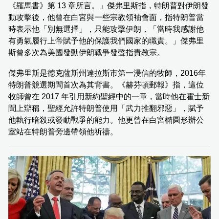
《羅馬書》第 13 章所言。」傑弗里斯指，特朗普對伊朗發
動攻擊後，他曾在白宮與一些宗教領袖會面，指特朗普當
時表示他「別無選擇」，只能攻擊伊朗，「當時我感謝他
有勇氣履行上帝賦予他的保護我們國家的職責。」傑弗里
斯曾多次為美國發動伊朗戰爭發聲指責教宗。
傑弗里斯是德克薩斯州達拉斯市第一浸信的牧師，2016年
特朗普競選期間首次為其背書。《赫芬頓郵報》指，這位
牧師曾在 2017 年引用新約聖經中的一章，當時他在霍士新
聞上辯稱，聖經允許特朗普使用「武力推翻邪惡」，賦予
他執行暗殺或發動戰爭的能力。他更曾在白宮橢圓形辦公
室站在特朗普旁邊帶領他祈禱。