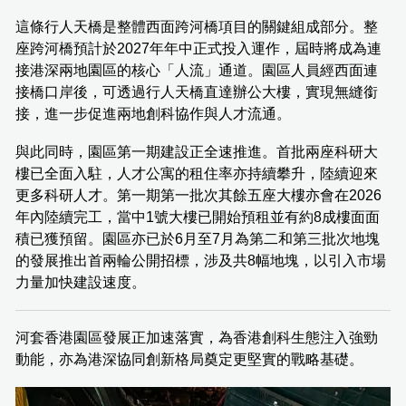
這條行人天橋是整體西面跨河橋項目的關鍵組成部分。整
座跨河橋預計於2027年年中正式投入運作，屆時將成為連
接港深兩地園區的核心「人流」通道。園區人員經西面連
接橋口岸後，可透過行人天橋直達辦公大樓，實現無縫銜
接，進一步促進兩地創科協作與人才流通。
與此同時，園區第一期建設正全速推進。首批兩座科研大
樓已全面入駐，人才公寓的租住率亦持續攀升，陸續迎來
更多科研人才。第一期第一批次其餘五座大樓亦會在2026
年內陸續完工，當中1號大樓已開始預租並有約8成樓面面
積已獲預留。園區亦已於6月至7月為第二和第三批次地塊
的發展推出首兩輪公開招標，涉及共8幅地塊，以引入市場
力量加快建設速度。
河套香港園區發展正加速落實，為香港創科生態注入強勁
動能，亦為港深協同創新格局奠定更堅實的戰略基礎。