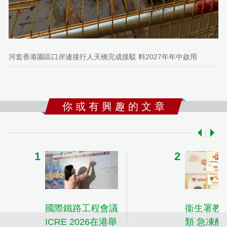
河套香港園區口岸連接行人天橋完成接駁 料2027年年中啟用
你 或 有 興 趣 的 文 章
國際鐵路工程會議
衞生署教
ICRE 2026在港舉
類 急凍醃