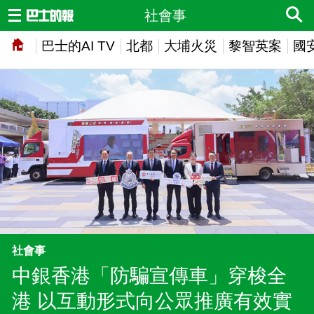
社會事
巴士的AI TV
北都
大埔火災
黎智英案
國
社會事
中銀香港「防騙宣傳車」穿梭全
港 以互動形式向公眾推廣有效實