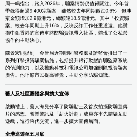
周一鳴指出，踏入2026年，騙案情勢仍值得關注。今年首
季錄得超過9,400宗騙案，雖然較去年同期微跌0.6%，但涉
案金額增加2.9億港元，總額達18.5億港元。其中「投資騙
案」較去年同期上升16%，反映反詐工作任重道遠。他讚
揚中銀香港的宣傳車將防騙資訊帶入社區，體現了公私營
協作的主動決心。
陳景宏則提到，金管局近期聯同警務處及證監會推出了一
系列打擊投資騙案措施，包括提升銀行動態詐騙監察系統
的偵測能力，以及推動科技和電訊公司加強刪除投資騙案
廣告。他呼籲市民提高警覺，主動分享防騙知識。
藝人及社區團體參與擴大宣傳
啟動禮上，藝人海兒分享了防騙貼士及首次拍攝防騙宣傳
片的感想。耆樂警訊及「薪火計劃」成員亦率先體驗互動
遊戲，進行跨代交流，進一步擴大宣傳層面。
全港巡遊至五月底