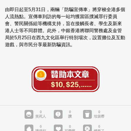
由即日起至5月31日，兩輛「防騙宣傳車」將穿梭全港多個
人流熱點。宣傳車到訪的每一站均獲當區撲滅罪行委員
會、警民關係組等機構支持，旨在接觸長者、學生及新來
港人士等不同群體。此外，中銀香港將聯同警務處及金管
局於5月25日在西九文化區舉行特別場次，設置攤位及互動
遊戲，與市民分享最新防騙資訊。