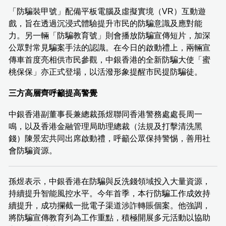
「防騙裝甲號」配備平板電腦及虛擬實境（VR）互動遊
戲，旨在透過沉浸式體驗提升市民的防騙意識及應對能
力。另一輛「防騙教育號」則會播放防騙宣傳短片，加深
公眾對常見騙案手法的認識。在今日的啟動禮上，兩輛宣
傳車首度亮相供市民參觀，中銀香港的全新防騙大使「蜜
桃保保」亦正式登場，以活潑形象提醒市民提防騙徒。
三方高層齊呼籲提高警覺
中銀香港副董事長兼總裁孫煜聯同香港警務處處長周一
鳴，以及香港金融管理局助理總裁（法規及打擊清洗黑
錢）陳景宏共同出席啟動禮，呼籲公眾保持警惕，善用社
會防騙資源。
孫煜表示，中銀香港在防騙與反洗錢領域投入大量資源，
持續提升智能風控水平。今年首季，本行防騙工作成效持
續提升，成功攔截一批電子渠道涉詐轉賬個案。他強調，
將防騙宣傳教育列為工作重點，積極開展多元活動以協助