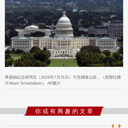
華盛頓紀念碑周五（2026年7月31日）可見國會山莊。（美聯社圖
片/Mark Schiefelbein） AP圖片
你 或 有 興 趣 的 文 章