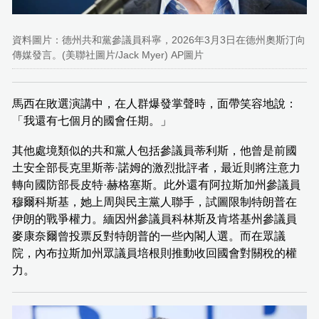
資料圖片：德州共和黨參議員科寧，2026年3月3日在德州奧斯汀向
傳媒發言。(美聯社圖片/Jack Myer) AP圖片
馬西在敗選演講中，在人群爆發掌聲時，面帶笑容地說：
「我還有七個月的國會任期。」
其他處境類似的共和黨人包括參議員蒂利斯，他曾是前國
土安全部長克里斯蒂·諾姆的激烈批評者，最近則將注意力
轉向國防部長皮特·赫格塞斯。此外還有阿拉斯加州參議員
穆爾科斯基，她上周與民主黨人聯手，試圖限制特朗普在
伊朗的戰爭權力。緬因州參議員科林斯及肯塔基州參議員
麥康奈爾曾投票反對特朗普的一些內閣人選。而在眾議
院，內布拉斯加州眾議員培根則推動收回國會對關稅的權
力。