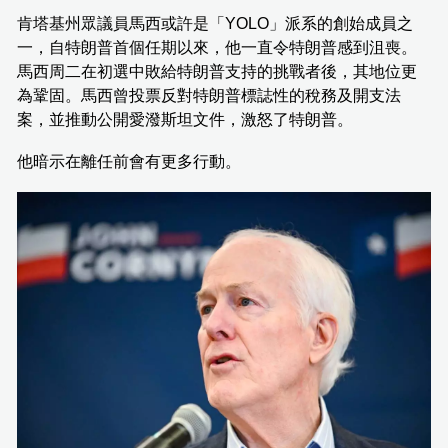
肯塔基州眾議員馬西或許是「YOLO」派系的創始成員之
一，自特朗普首個任期以來，他一直令特朗普感到沮喪。
馬西周二在初選中敗給特朗普支持的挑戰者後，其地位更
為鞏固。馬西曾投票反對特朗普標誌性的稅務及開支法
案，並推動公開愛潑斯坦文件，激怒了特朗普。
他暗示在離任前會有更多行動。