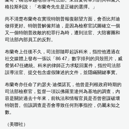
格拉斯利說：「布蘭奇先生是正確的選擇。」
尚不清楚布蘭奇在實現特朗普報復願望方面，會否比邦迪
做得更好。特朗普解僱邦迪，是因為檢察官試圖確立一個
又一個特朗普政敵的犯罪行為時，遭到法官、大陪審團和
司法部內部員工的反對。
布蘭奇上任後不久，司法部隨即起訴科米，指控他透過在
社交媒體上發布一張以「86 47」數字排列的貝殼照片，威
脅第47任總統。科米的律師正力求駁回案件，指控司法部
誤導法官、提交包含虛假陳述的文件，並隱瞞關鍵事實。
布蘭奇亦任命了約瑟夫·迪傑諾瓦，他曾是列根政府時期的
司法部檢察官，監督一項以佛羅里達州為基地的調查，內
容是關於過去十年來，前執法和情報官員是否曾密謀破壞
特朗普。但該調查是否會導致任何刑事指控，仍屬未知之
數。
（美聯社）