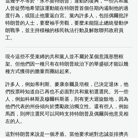
這幾乎不等於「永不挺特朗普」運動的復興，一些共和黨
人曾徒勞地希望該運動能在特朗普首個任期內遏制他的過
度行為，或阻止他重返白宮。黨內許多人，包括偶爾批評
特朗普的人士，要麼袖手旁觀，要麼未能阻止總統發動伊
朗戰爭，並主持積極的移民執法行動及解散聯邦政府員
工。
現今這些不受束縛的共和黨人並不屬於某個意識形態框
架。但他們因一種只有在特朗普統治下的華盛頓才能以幾
種方式獲得的膽量而團結起來。
許多人，例如蒂利斯、麥康奈爾及培根，已決定退休，他
們投票時知道自己再也不必面對共和黨初選選民。另一些
人，例如科林斯及穆爾科斯基，則有更大迴旋餘地，因為
他們代表的州份傾向於獎勵政治獨立性。還有些人，例如
馬西，則押注選民可以同時支持特朗普及偶爾與他意見相
左的人。
這對特朗普來說是一個矛盾。當他要求絕對忠誠並排擠共