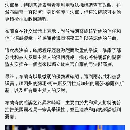
法部長，特朗普曾表明希望利用執法機構調查其政敵。雖
然布蘭奇一直以署理身份領導司法部，但這次確認可令他
更積極推動政府議程。
布蘭奇在社交媒體上表示，對於特朗普總統對他的信任和
信心深感榮幸，並感謝參議員深夜工作以確認他的任命。
這次表決前，確認程序經歷激烈而動盪的爭議，暴露了部
分共和黨人及民主黨人的深切憂慮，擔心將特朗普的親密
盟友安插在一個歷來以獨立於白宮自豪的司法部高層。
最終，布蘭奇以最微弱的優勢獲確認，遭到兩名共和黨參
議員，緬因州的蘇珊·柯林斯及阿拉斯加州的麗莎·穆爾科斯
基，以及所有民主黨人的反對。
布蘭奇的確認之路異常崎嶇，主要由於共和黨人對特朗普
控告美國國稅局一宗具爭議性，並已達成和解的訴訟感到
憂慮。