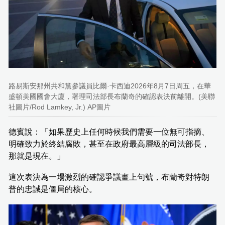
路易斯安那州共和黨參議員比爾·卡西迪2026年8月7日周五，在華
盛頓美國國會大廈，署理司法部長布蘭奇的確認表決前離開。(美聯
社圖片/Rod Lamkey, Jr.) AP圖片
德賓說：「如果歷史上任何時候我們需要一位無可指摘、
明確致力於終結腐敗，甚至在政府最高層級的司法部長，
那就是現在。」
這次表決為一場激烈的確認爭議畫上句號，布蘭奇對特朗
普的忠誠是僵局的核心。