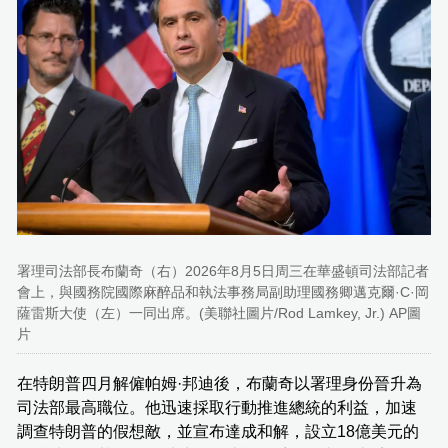
署理司法部長布蘭奇（右）2026年8月5日周三在華盛頓司法部記者
會上，與國務院國際麻醉品和執法事務局副助理國務卿邁克爾·C·岡
薩雷斯大使（左）一同出席。(美聯社圖片/Rod Lamkey, Jr.) AP圖
片
在特朗普四月解僱帕姆·邦迪後，布蘭奇以署理身份晉升為
司法部最高職位。他迅速採取行動推進總統的利益，加速
調查特朗普的假想敵，並宣布達成和解，設立18億美元的