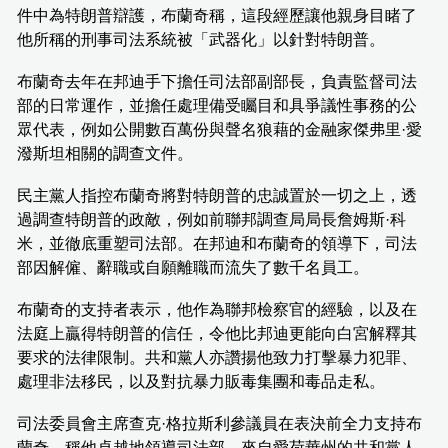
件中為特朗普辯護，布蘭奇稱，這段經歷讓他親身目睹了
他所稱的刑事司法系統被「武器化」以針對特朗普。
布蘭奇去年在邦迪手下擔任司法部副部長，負責監督司法
部的日常運作，並擔任處理備受矚目和具爭議性事務的公
眾代表，例如公開數百萬份與聲名狼藉的金融家傑弗里·愛
潑斯坦相關的調查文件。
民主黨人指控布蘭奇將對特朗普的忠誠置於一切之上，透
過調查特朗普的政敵，例如前聯邦調查局局長詹姆斯·科
米，並徹底重塑司法部。在邦迪和布蘭奇的領導下，司法
部因解僱、辭職或自願離職而流失了數千名員工。
布蘭奇的支持者表示，他作為聯邦檢察官的經驗，以及在
法庭上贏得特朗普的信任，令他比邦迪更能向白宮解釋其
要求的法律限制。共和黨人亦讚揚他致力打擊暴力犯罪、
處理非法移民，以及對抗暴力販毒集團和毒品走私。
司法委員會主席查克·格拉斯利參議員在表決前全力支持布
蘭奇，稱他卓越地領導司法部。來自愛荷華州的共和黨人