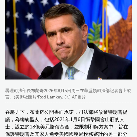
署理司法部長布蘭奇2026年8月5日周三在華盛頓司法部記者會上發
言。(美聯社圖片/Rod Lamkey, Jr.) AP圖片
在壓力下，布蘭奇公開書面承諾，司法部將放棄特朗普提
議，為總統盟友，包括2021年1月6日衝擊國會山莊的人
士，設立的18億美元賠償基金，並限制和解方案中，旨在
保護特朗普及其家人免受美國國稅局稅務審計的另一部分