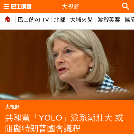
大視野
巴士的AI TV
北都
大埔火災
黎智英案
國
大視野
共和黨「YOLO」派系漸壯大 或
阻礙特朗普國會議程