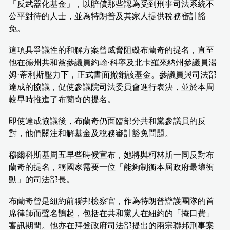
「反武器化基金」，以賠償那些認為受到刑事司法系統不
公平對待的人士，並為特朗普及其家人提供稅務審計豁
免。
這項具爭議性的和解方案曾威脅阻礙布蘭奇的提名，直至
他在德州共和黨參議員約翰·科寧及北卡羅來納州參議員湯
姆·蒂利斯壓力下，正式書面撤銷該基金。參議員與司法部
達成的協議，促使參議院司法委員會進行表決，並於本周
較早時推進了布蘭奇的提名。
即使達成協議後，布蘭奇仍面臨部分共和黨參議員的反
對，他們關注和解基金及稅務審計豁免問題。
穆爾科斯基周五早些時候宣布，她將與柯林斯一同反對布
蘭奇的提名，稱國家需要一位「能夠制衡本屆政府最壞衝
動」的司法部長。
布蘭奇曾是紐約前聯邦檢察官，作為特朗普辯護團隊的首
席律師而聲名鵲起，包括在共和黨人在紐約的「掩口費」
審訊期間。他亦在拜登政府司法部提出的兩宗聯邦刑事案