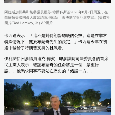
阿拉斯加州共和黨參議員麗莎·穆爾科斯基2026年8月7日周五，在
華盛頓美國國會大廈參議院地鐵站，表決期間與記者交談。(美聯社
圖片/Rod Lamkey, Jr.) AP圖片
卡西迪表示：「這不是對特朗普總統的公投。這是在非常
特殊情況下，關於布蘭奇先生的決定。」卡西迪今年在初
選中輸給了特朗普支持的挑戰者。
伊利諾伊州參議員迪克·德賓，即參議院司法委員會的首席
民主黨人表示，確認布蘭奇的任命將是一個「嚴重錯
誤」。他懇求同事不要站在歷史的「錯誤一方」。