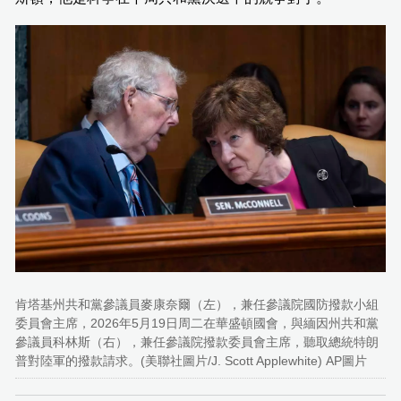
肯塔基州共和黨參議員麥康奈爾（左），兼任參議院國防撥款小組
委員會主席，2026年5月19日周二在華盛頓國會，與緬因州共和黨
參議員科林斯（右），兼任參議院撥款委員會主席，聽取總統特朗
普對陸軍的撥款請求。(美聯社圖片/J. Scott Applewhite) AP圖片