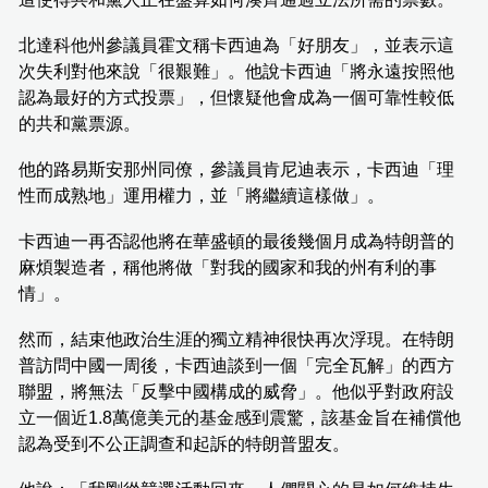
北達科他州參議員霍文稱卡西迪為「好朋友」，並表示這
次失利對他來說「很艱難」。他說卡西迪「將永遠按照他
認為最好的方式投票」，但懷疑他會成為一個可靠性較低
的共和黨票源。
他的路易斯安那州同僚，參議員肯尼迪表示，卡西迪「理
性而成熟地」運用權力，並「將繼續這樣做」。
卡西迪一再否認他將在華盛頓的最後幾個月成為特朗普的
麻煩製造者，稱他將做「對我的國家和我的州有利的事
情」。
然而，結束他政治生涯的獨立精神很快再次浮現。在特朗
普訪問中國一周後，卡西迪談到一個「完全瓦解」的西方
聯盟，將無法「反擊中國構成的威脅」。他似乎對政府設
立一個近1.8萬億美元的基金感到震驚，該基金旨在補償他
認為受到不公正調查和起訴的特朗普盟友。