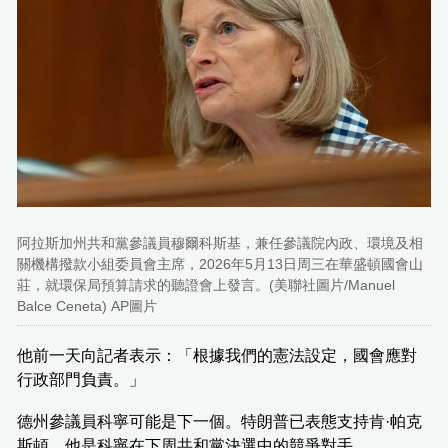
阿拉斯加州共和黨參議員穆爾科斯基，兼任參議院內政、環境及相
關機構撥款小組委員會主席，2026年5月13日周三在華盛頓國會山
莊，就環保局預算請求的聽證會上發言。(美聯社圖片/Manuel
Balce Ceneta) AP圖片
他前一天向記者表示：「根據我們的憲法設定，國會應對
行政部門負責。」
德州參議員科寧可能是下一個。特朗普已表態支持肯·帕克
斯頓，他是科寧在下周共和黨決選中的競爭對手。