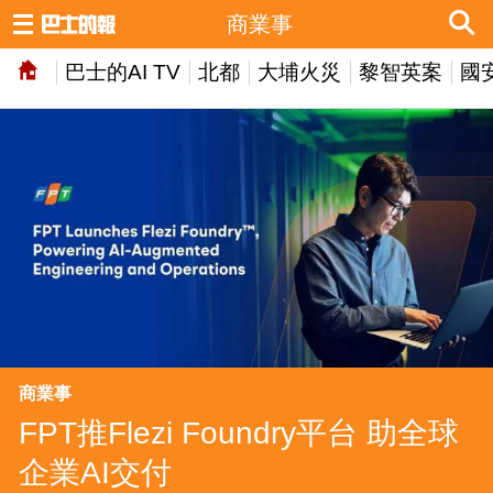
商業事
巴士的AI TV
北都
大埔火災
黎智英案
國
商業事
FPT推Flezi Foundry平台 助全球
企業AI交付