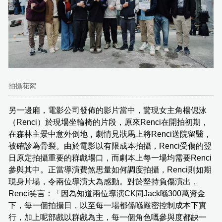
拍攝花絮
另一邊廂，電影公司發佈的影片當中，驚現女主角楊偲泳
（Renci）於現場坐輪椅的片段，原來Renci在開拍初期，
在森林主景中意外倒地，劇情見狀馬上將Renci送院留醫，
被確診為骨裂。由於電影以有限成本拍攝，Renci受傷的翌
日原定拍攝重要的群戲場口，而劇本上每一場均需要Renci
參與其中。正當導演費煞思量如何調度拍攝，Renci則如期
現身片場，令兩位導演大為感動。對於堅持負傷演出，
Renci笑言：「因為知道兩位導演CK同Jack喺300萬資金
下，每一個拍攝日，以至每一場都係喺嚴密控制成本下實
行，加上呢部戲以群戲為主，每一個角色嘅參與度都缺一