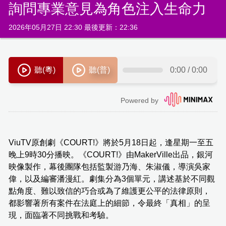
詢問專業意見為角色注入生命力
2026年05月27日 22:30 最後更新：22:36
ViuTV原創劇《COURT!》將於5月18日起，逢星期一至五
晚上9時30分播映。《COURT!》由MakerVille出品，銀河
映像製作，幕後團隊包括監製游乃海、朱淑儀，導演吳家
偉，以及編審潘漫紅。劇集分為3個單元，講述基於不同觀
點角度、難以致信的巧合或為了維護更公平的法律原則，
都影響著所有案件在法庭上的細節，令最終「真相」的呈
現，面臨著不同挑戰和考驗。