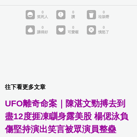
往下看更多文章
UFO離奇命案｜陳湛文勁搏去到
盡12度捱凍瞓身露美股 楊偲泳負
傷堅持演出笑言被眾演員整蠱