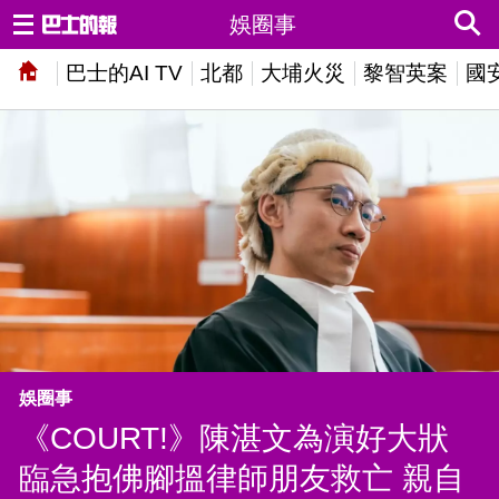
娛圈事
巴士的AI TV
北都
大埔火災
黎智英案
國
娛圈事
《COURT!》陳湛文為演好大狀
臨急抱佛腳搵律師朋友救亡 親自