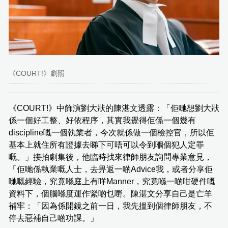
《COURT!》劇照
《COURT!》中飾演劉大狀的陳湛文透露：「佢哋想劉大狀
係一個好工整、好依程序，其實我覺得佢係一個幾有
discipline嘅一個執業者，今次就係做一個檢控官，所以佢
基本上就住所有證據去睇下可唔可以令到嗰個犯人定罪
嘅。」接拍劇集後，他臨時找來律師朋友詢問專業意見，
「佢哋係執業嘅人士，去畀返一啲Advice我，或者分享佢
哋嘅經驗，究竟喺庭上有咩Manner，究竟喺一啲咁硬件嘅
資料下，個腦喺度運作緊啲乜嘢。陳湛文分享自己是亡羊
補牢：「因為係開鏡之前一日，我先搵到個律師朋友，不
停去惡補自己啲功課。」