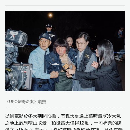
《UFO離奇命案》劇照
提到電影於冬天期間拍攝，有數天更遇上當時最寒冷天氣
之晚上於馬鞍山取景，拍攝當天僅得12度，一向專業的陳
湛文（Peter）表示：「幸好當時唔係晚晚都凍，只係有幾