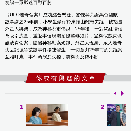
祝福一眾影迷百戰百勝！
《UFO離奇命案》成功結合懸疑、驚慄與荒誕黑色幽默，
故事講述25年前，小學生豪仔於東頭山離奇失蹤，被指遭
外星人綁架，成為神秘都市傳說。25年後，一對網紅情侶
為吸引流量，重返事發現場拍攝整蠱短片，豈料假戲真做
釀成真命案，隨後神秘勒索短訊、外星人現身、眾人離奇
失去記憶等荒誕事件接連發生，一切竟與25年前的失蹤案
互相呼應，事件愈演愈失控，笑料與反轉不斷。
你 或 有 興 趣 的 文 章