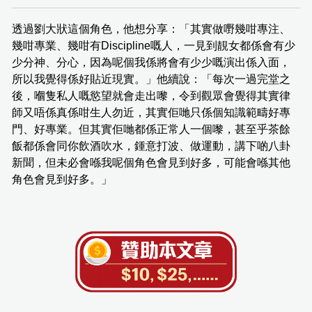
透過劉大狀這個角色，他想分享：「其實做嘢幾咁專注、
幾咁專業、幾咁有Discipline嘅人，一見到靚女都係會有少
少分神、分心，因為呢個我係將會有少少嘅演出係入面，
所以我覺得係好貼近現實。」他續說：「每次一過完堂之
後，嗰隻私人嘅慾望就會走出嚟，令到觀眾會覺得其實律
師又唔係真係咁生人勿近，其實佢哋只係個知識範疇好專
門、好專業。但其實佢哋都係正常人一個嚟，甚至乎茶餘
飯都係會同你飲酒吹水，鍾意打波、做運動，講下啲八卦
新聞，但未必會喺我呢個角色會見到好多，可能會喺其他
角色會見到好多。」