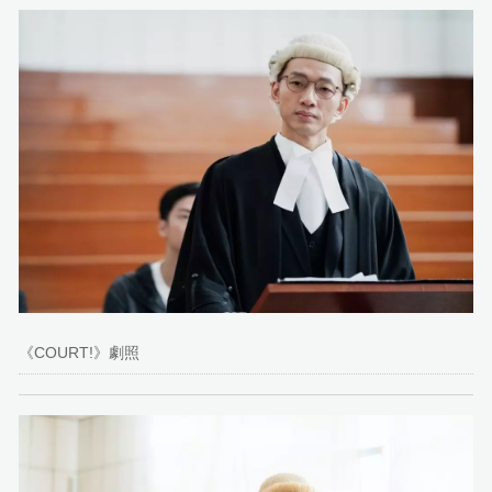
《COURT!》劇照