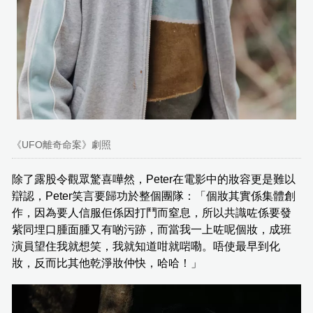
《UFO離奇命案》劇照
除了露股令觀眾驚喜嘩然，Peter在電影中的妝容更是難以
辯認，Peter笑言要歸功於整個團隊：「個妝其實係集體創
作，因為要人信服佢係因打鬥而窒息，所以共識咗係要發
紫同埋口腫面腫又有啲污跡，而當我一上咗呢個妝，成班
演員望住我就想笑，我就知道咁就啱嘞。唔使最早到化
妝，反而比其他乾淨妝仲快，哈哈！」