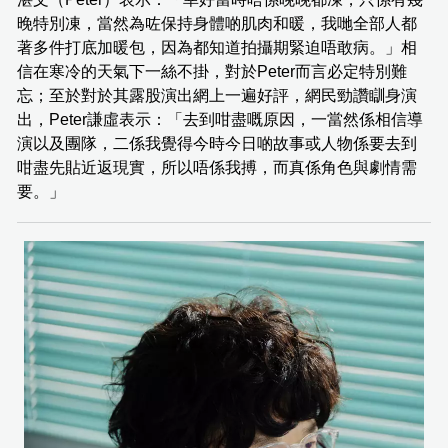
晚特別凍，當然為咗保持身體啲肌肉和暖，我哋全部人都
著多件打底加暖包，因為都知道拍攝期緊迫唔敢病。」相
信在寒冷的天氣下一絲不掛，對於Peter而言必定特別難
忘；至於對於其露股演出網上一遍好評，網民勁讚瞓身演
出，Peter謙虛表示：「去到咁盡嘅原因，一當然係相信導
演以及團隊，二係我覺得今時今日啲故事或人物係要去到
咁盡先貼近返現實，所以唔係我搏，而真係角色與劇情需
要。」