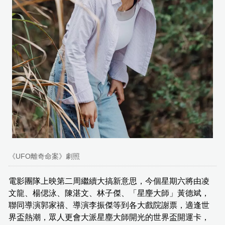
《UFO離奇命案》劇照
電影團隊上映第二周繼續大搞新意思，今個星期六將由凌
文龍、楊偲泳、陳湛文、林子傑、「星麈大師」黃德斌，
聯同導演郭家禧、導演李振傑等到各大戲院謝票，適逢世
界盃熱潮，眾人更會大派星塵大師開光的世界盃開運卡，