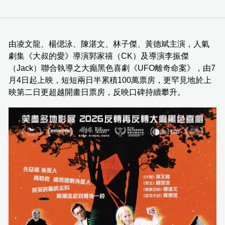
由凌文龍、楊偲泳、陳湛文、林子傑、黃德斌主演，人氣
劇集《大叔的愛》導演郭家禧（CK）及導演李振傑
（Jack）聯合執導之大癲黑色喜劇《UFO離奇命案》，由7
月4日起上映，短短兩日半累積100萬票房，更罕見地於上
映第二日更超越開畫日票房，反映口碑持續攀升。