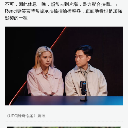
不可，因此休息一晚，照常去到片場，盡力配合拍攝。」
Renci更笑言時常被眾拍檔推輪椅整蠱，正面地看也是加強
默契的一種！
《UFO離奇命案》劇照