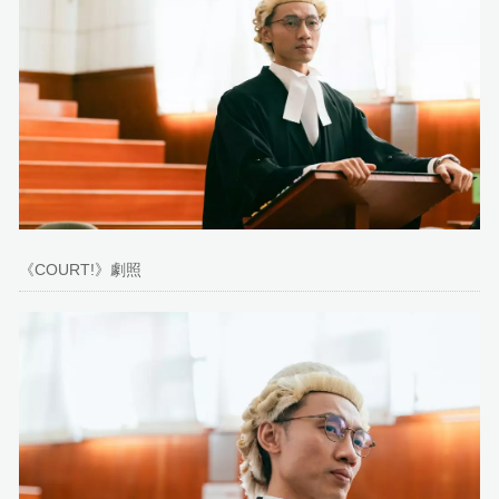
《COURT!》劇照