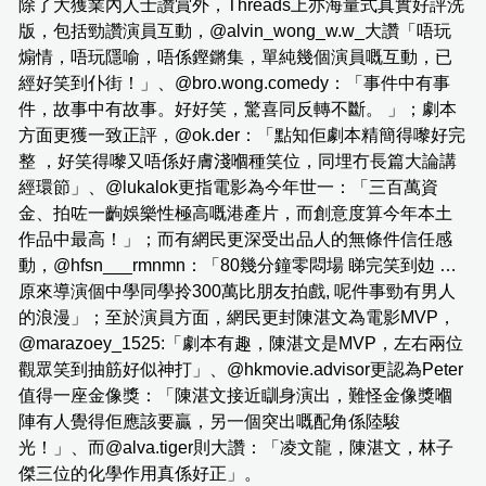
除了大獲業內人士讚賞外，Threads上亦海量式真實好評洗
版，包括勁讚演員互動，@alvin_wong_w.w_大讚「唔玩
煽情，唔玩隱喻，唔係鏗鏘集，單純幾個演員嘅互動，已
經好笑到仆街！」、@bro.wong.comedy：「事件中有事
件，故事中有故事。好好笑，驚喜同反轉不斷。 」；劇本
方面更獲一致正評，@ok.der：「點知佢劇本精簡得嚟好完
整 ，好笑得嚟又唔係好膚淺嗰種笑位，同埋冇長篇大論講
經環節」、@lukalok更指電影為今年世一：「三百萬資
金、拍咗一齣娛樂性極高嘅港產片，而創意度算今年本土
作品中最高！」；而有網民更深受出品人的無條件信任感
動，@hfsn___rmnmn：「80幾分鐘零悶場 睇完笑到攰 …
原來導演個中學同學拎300萬比朋友拍戲, 呢件事勁有男人
的浪漫」；至於演員方面，網民更封陳湛文為電影MVP，
@marazoey_1525:「劇本有趣，陳湛文是MVP，左右兩位
觀眾笑到抽筋好似神打」、@hkmovie.advisor更認為Peter
值得一座金像獎：「陳湛文接近瞓身演出，難怪金像獎嗰
陣有人覺得佢應該要贏，另一個突出嘅配角係陸駿
光！」、而@alva.tiger則大讚：「凌文龍，陳湛文，林子
傑三位的化學作用真係好正」。