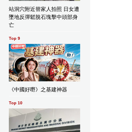
站洞穴附近替家人拍照 日女遭
墜地反彈鬆脫石塊擊中頭部身
亡
Top 9
《中國好嘢》之基建神器
Top 10