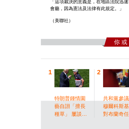
「這項裁決的意義是，在地區法院迅速
會廳，因為憲法及法律有此規定。」
（美聯社）
你 或
特朗普鍾情園
共和黨參議
藝自詡「擅長
穆爾科斯基
種草」 屢談草
對布蘭奇任
坪遠超國事
法部長提名