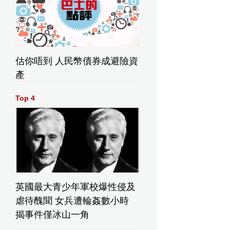
估你唔到 人民幣債券成避險資
產
Top 4
英國最大青少年軍校爆性侵及
虐待醜聞 女兵遭輪姦數小時
揭事件僅冰山一角