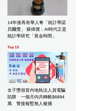
14年後再有華人奪「統計學諾
貝爾獎」 蘇煒傑：AI時代正是
統計學研究「黃金時間」
Top 13
朗普簽署行
特朗普白宮設
特朗普簽署行
女子墮假冒內地執法人員電騙
命令 收緊在
宴款待冬奧殘
政命令 對進口
陷阱 一個月內共轉帳$6894
國出生兒童
奧運動員 讚揚
多晶硅徵收關
萬 警接報暫無人被捕
動獲公民身
成就
稅