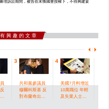
審理訴訟期間，被告在未獲國會授權下，不得興建宴
 有 興 趣 的 文 章
員
共和黨參議員
美國7月料增近
特
反
穆爾科斯基 反
10萬職位 年輕
政
司
對布蘭奇出任
及失業人士求
美
 特
司法部長
職仍艱難
自