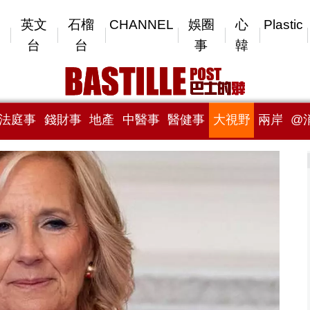
英文
石榴
CHANNEL
娛圈
心
Plastic
台
台
事
韓
法庭事
錢財事
地產
中醫事
醫健事
大視野
兩岸
@