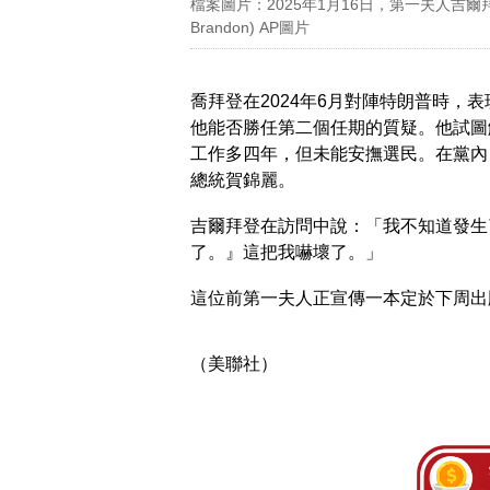
檔案圖片：2025年1月16日，第一夫人吉爾
Brandon) AP圖片
喬拜登在2024年6月對陣特朗普時，
他能否勝任第二個任期的質疑。他試圖
工作多四年，但未能安撫選民。在黨內
總統賀錦麗。
吉爾拜登在訪問中說：「我不知道發生
了。』這把我嚇壞了。」
這位前第一夫人正宣傳一本定於下周出
（美聯社）