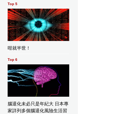
Top 5
咁就半世！
Top 6
腦退化未必只是年紀大 日本專
家詳列多個腦退化風險生活習