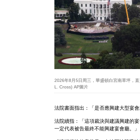
2026年8月5日周三，華盛頓白宮南草坪，直
L. Cross) AP圖片
法院書面指出：「是否應興建大型宴會
法院續指：「這項裁決與建議興建的宴
一定代表被告最終不能興建宴會廳。」