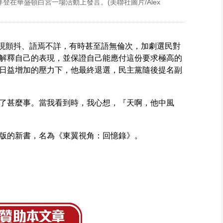
拜登在華盛頓白宮一場活動上發言。(美聯社圖片/Alex
表現顫抖、語焉不詳，有時甚至語無倫次，加劇選民對
解釋自己的表現，並保證自己能應付這份要求極高的
日益增加的壓力下，他最終退選，民主黨隨後提名副
了甚麼事。當我看到時，我心想，『天啊，他中風
版的新書，名為《東翼視角：回憶錄》。