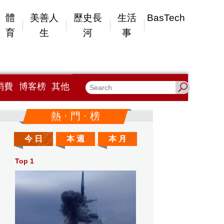
體
美善人
歷史長
生活
BasTech
育
生
河
事
消費
博客榜
其他
熱 · 門 · 榜
今 日
本 週
本 月
Top 1