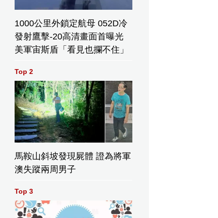
1000公里外鎖定航母 052D冷
發射鷹擊-20高清畫面首曝光
美軍宙斯盾「看見也攔不住」
Top 2
馬鞍山斜坡發現屍體 證為將軍
澳失蹤兩周男子
Top 3