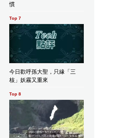
慣
Top 7
今日歡呼孫大聖，只緣「三
核」妖霧又重來
Top 8