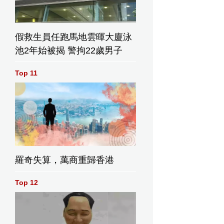
假救生員任跑馬地雲暉大廈泳
池2年始被揭 警拘22歲男子
Top 11
羅奇失算，萬商重歸香港
Top 12