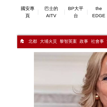
國安專
巴士的
BP大平
the
頁
AITV
台
EDGE
北都
大埔火災
黎智英案
政事
社會事