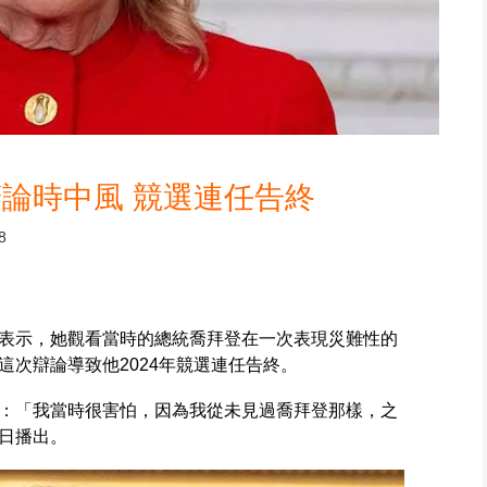
論時中風 競選連任告終
8
表示，她觀看當時的總統喬拜登在一次表現災難性的
次辯論導致他2024年競選連任告終。
：「我當時很害怕，因為我從未見過喬拜登那樣，之
日播出。