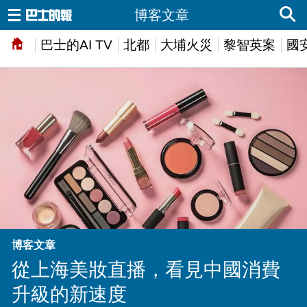
博客文章
巴士的AI TV
北都
大埔火災
黎智英案
國
博客文章
從上海美妝直播，看見中國消費
升級的新速度