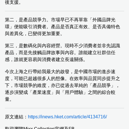
後支援。
第二，是產品競爭力。市場早已不再單靠「外國品牌光
環」便能吸引消費者。產品是否真正有效、是否具備特色
與差異化，已變得更加重要。
第三，是數碼化與內容經營。現時不少消費者並非先認識
產品，而是先接觸品牌故事與內容。誰能建立社群信任
感，誰就更容易與消費者建立長遠關係。
今次上海之行帶給我最大的啟發，是中國市場的進步速
度，可能已超越很多人的想像。在效率與品質同步提升之
下，市場競爭的維度，亦已從過去單純的「產品競爭」，
逐步演變成「產業速度」與「用戶體驗」之間的綜合較
量。
原文連結：
https://inews.hket.com/article/4134716/
歡迎瀏覽Mixx Collection官網及FB