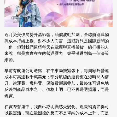
近月受美伊局勢升溫影響，油價波動加劇，全球航運與物
流成本持續上揚。對不少人而言，這或許只是國際新聞的
一角；但對我們這些每天在電商與直播帶貨一線打拼的人
來說，卻是實實在在的營運壓力，幾乎滲透到每一個決策
細節。
早前有航運公司透露，在中東局勢緊張下，每周額外營運
成本可高達數千萬美元；部分航線的運費更在短時間內倍
升。當運費、燃料費、保險費層層疊加，最終無可避免地
反映到產品成本之上。價格上調，已不再是選擇題，而是
現實。
在實際營運中，我自己亦明顯感受變化。過去補貨節奏可
以很靈活，現在最困擾的反而不是單純的成本上升，而是