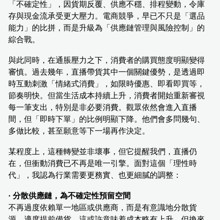
「不確定性」，因貨期反覆、供應不穩、排程變動，令庫
存與現金流承受更大壓力。電商競爭，早已不只是「選品
能力」的比拼，而是升級為「供應鏈管理與風險控制」的
綜合戰。
與此同時，在通脹壓力之下，消費者的購買態度明顯變得
審慎。過去幾年，直播帶貨其中一個關鍵優勢，是透過即
時互動刺激「情緒式消費」，如限時優惠、即看即買等，
節奏明快。但當生活成本持續上升，消費者開始重新審視
每一筆支出，特別是非必要消費。觀眾依然會進入直播
間，但「即時下單」的比例明顯下降。他們會多問幾句、
多做比較，甚至願意等下一場再作決定。
某程度上，這種轉變並非壞事，但它提醒我們，直播仍
在，但衝動消費已不再是唯一引擎。面對這個「理性時
代」，我認為行業需要更務實、也更細膩的調整：
· 分散供應鏈，為不確定性預留空間
不再過度依賴單一地區或供應商，而是有意識地分散貨
源、適度提前備貨。這或許意味着成本略有上升，但換來