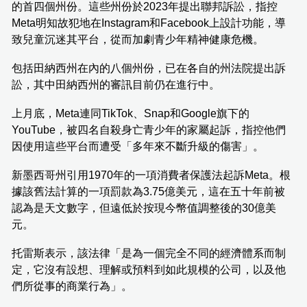
的首四個州份。這些州份於2023年提出聯邦訴訟，指控
Meta明知故犯地在Instagram和Facebook上設計功能，導
致兒童沉迷其平台，從而加劇青少年精神健康危機。
包括田納西州在內的八個州份，已在各自的州法院提出訴
訟，其中田納西州的審訊目前仍在進行中。
上月底，Meta連同TikTok、Snap和Google旗下的
YouTube，被四名自殺身亡青少年的家屬起訴，指控他們
因使用這些平台而遭受「多年來不斷升級的傷害」。
新墨西哥州引用1970年的一項消費者保護法起訴Meta。根
據該舊法計算的一項罰款為3.75億美元，這在五十年前被
認為是天文數字，但遠低於按現今幣值調整後的30億美
元。
托雷斯表示，該法律「是為一個完全不同的經濟體系而制
定，它沒有設想、理解或預料到如此規模的公司，以及他
們所從事的商業行為」。