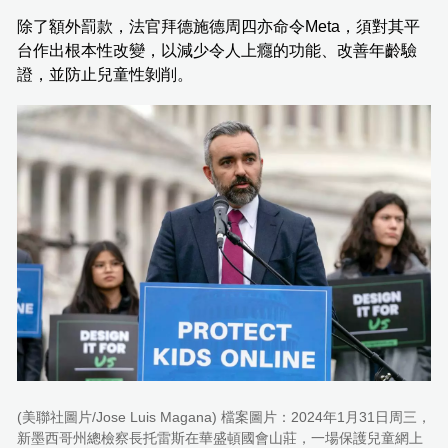
除了額外罰款，法官拜德施德周四亦命令Meta，須對其平
台作出根本性改變，以減少令人上癮的功能、改善年齡驗
證，並防止兒童性剝削。
(美聯社圖片/Jose Luis Magana) 檔案圖片：2024年1月31日周三，
新墨西哥州總檢察長托雷斯在華盛頓國會山莊，一場保護兒童網上