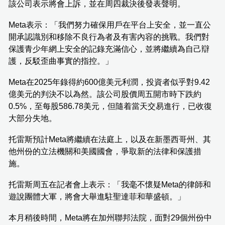
該公司表示將會上訴，並在周四裁決後發表聲明。
Meta表示：「我們努力確保用戶在平台上安全，並一直公
開承認識別和移除不良行為者及有害內容的挑戰。我們對
保護青少年網上安全的記錄充滿信心，並將繼續為自己辯
護，反駁歪曲事實的指控。」
Meta在2025年錄得約600億美元利潤，投資者似乎對9.42
億美元的判決不以為然。該公司股價周五開市時下跌約
0.5%，至每股586.78美元，但隨着當天交易進行，已收復
大部分失地。
托雷斯預計Meta將繼續在法庭上，以及在新墨西哥州、其
他州份的立法機關和美國國會，爭取新的法律和保護措
施。
托雷斯周五在記者會上表示：「我毫不懷疑Meta的律師和
遊說團體大軍，將會大舉進駐聖達菲和華盛頓。」
本月稍後時間，Meta將在加州聯邦法院，面對29個州份中