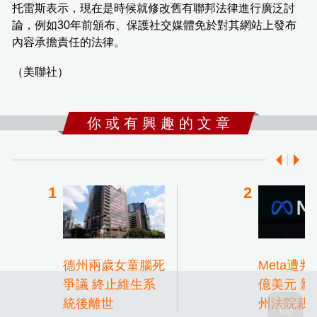
托雷斯表示，現在是時候就修改舊有聯邦法律進行廣泛討
論，例如30年前頒布、保護社交媒體免於對其網站上發布
內容承擔責任的法律。
（美聯社）
你 或 有 興 趣 的 文 章
德州兩歲女童腦死
Meta遭判罰
爭議 終止維生系
億美元 新
統後離世
州法院裁