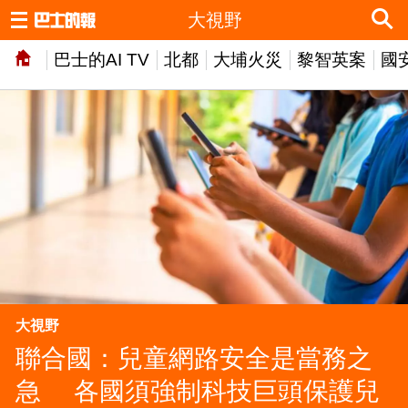
大視野
巴士的AI TV
北都
大埔火災
黎智英案
國
大視野
聯合國：兒童網路安全是當務之
急 各國須強制科技巨頭保護兒