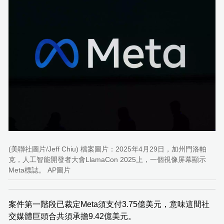
(美聯社圖片/Jeff Chiu) 檔案圖片：2025年4月29日，加州門洛帕
克，人工智能開發者大會LlamaCon 2025上，一個視像屏幕顯示
Meta標誌。 AP圖片
案件第一階段已裁定Meta須支付3.75億美元，意味這間社
交媒體巨頭合共須承擔9.42億美元。