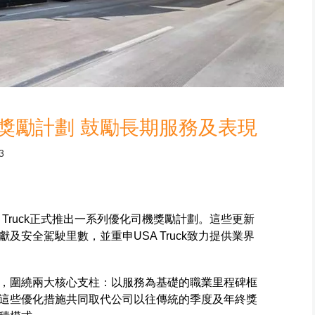
新司機獎勵計劃 鼓勵長期服務及表現
3
 Truck正式推出一系列優化司機獎勵計劃。這些更新
及安全駕駛里數，並重申USA Truck致力提供業界
，圍繞兩大核心支柱：以服務為基礎的職業里程碑框
這些優化措施共同取代公司以往傳統的季度及年終獎