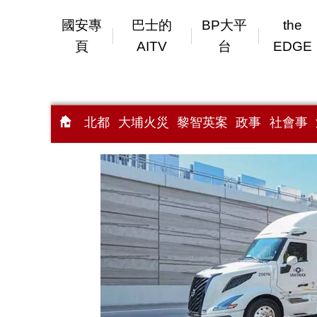
國安專
巴士的
BP大平
the
頁
AITV
台
EDGE
北都
大埔火災
黎智英案
政事
社會事