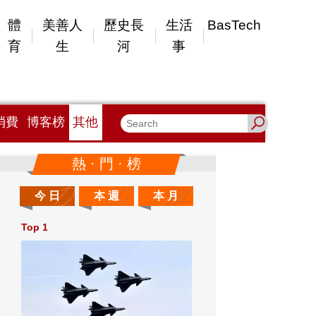
體
美善人
歷史長
生活
BasTech
育
生
河
事
消費
博客榜
其他
熱 · 門 · 榜
今 日
本 週
本 月
Top 1