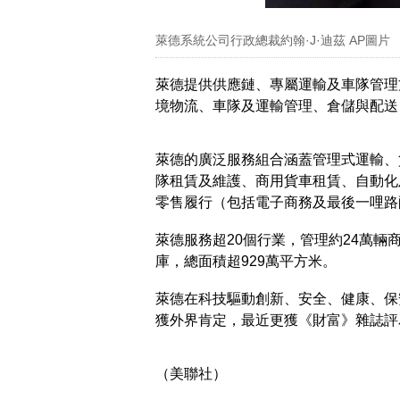
萊德系統公司行政總裁約翰·J·迪茲 AP圖片
萊德提供供應鏈、專屬運輸及車隊管理
境物流、車隊及運輸管理、倉儲與配送
萊德的廣泛服務組合涵蓋管理式運輸、
隊租賃及維護、商用貨車租賃、自動化
零售履行（包括電子商務及最後一哩路
萊德服務超20個行業，管理約24萬輛商
庫，總面積超929萬平方米。
萊德在科技驅動創新、安全、健康、保
獲外界肯定，最近更獲《財富》雜誌評
（美聯社）