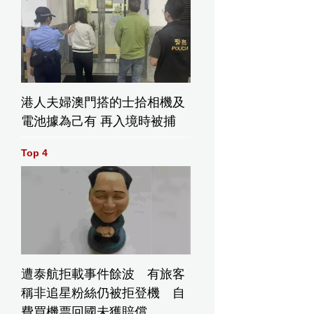
港人夫婦澳門搭的士拾相機及
電池據為己有 再入境時被捕
Top 4
遭泰航拒載事件餘波 有旅客
稱非追星粉絲仍被拒登機 自
費買機票回國未獲賠償