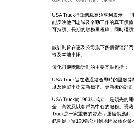
USA Truck，德州達拉斯。 AP圖片
USA Truck行政總裁喬治亨利表示：
能反映他們忠誠及辛勤工作的真正價值
可持續、長期的財務里程碑，同時繼續
該計劃旨在惠及公司旗下多個營運部門
輸及本地車隊。
優化司機獎勵計劃的主要亮點包括：
USA Truck旨在透過結合即時的
度及挽留率樹立新標準。更新後的計劃
USA Truck於1983年成立，是
全、高效及以客戶為中心的服務。憑藉1,
Truck是一家重要的資產型運輸供應
範圍從財富100強公司到地區家族企業