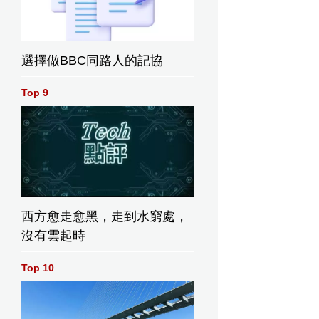
選擇做BBC同路人的記協
Top 9
西方愈走愈黑，走到水窮處，
沒有雲起時
Top 10