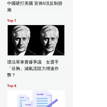
中國硬打美國 宣佈5項反制措
施
Top 7
環法單車賽爆爭議 女選手
「谷胸」減氣流阻力增速作
弊？
Top 8