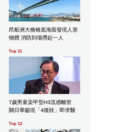
昂船洲大橋橋底海面發現人形
物體 消防到場撈起一人
Top 11
7歲男童染甲型H3流感離世
關日華籲現「4徵狀」即求醫
Top 12