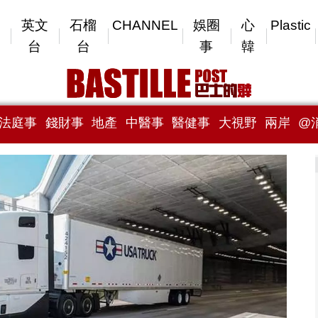
英文
石榴
CHANNEL
娛圈
心
Plastic
台
台
事
韓
法庭事
錢財事
地產
中醫事
醫健事
大視野
兩岸
@