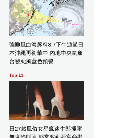
強颱風白海豚料8.7下午通過日
本沖繩再衝華中 內地中央氣象
台發颱風藍色預警
Top 13
日27歲風俗女星瘋迷牛郎揮霍
無度陷財困 夥常客勒死富商拋