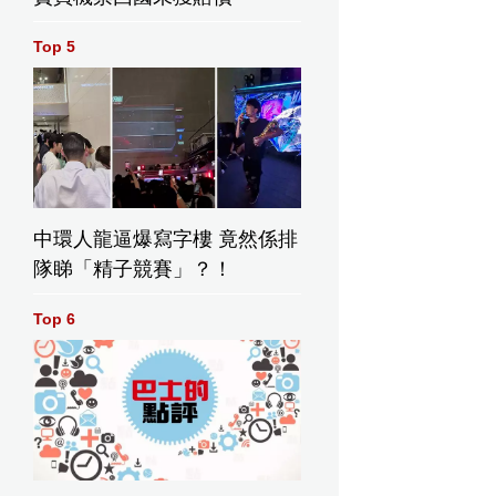
Top 5
中環人龍逼爆寫字樓 竟然係排
隊睇「精子競賽」？！
Top 6