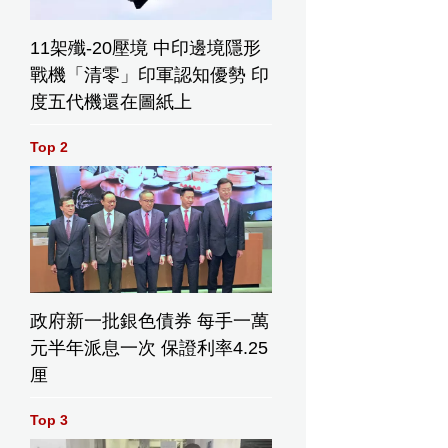
11架殲-20壓境 中印邊境隱形
戰機「清零」印軍認知優勢 印
度五代機還在圖紙上
Top 2
政府新一批銀色債券 每手一萬
元半年派息一次 保證利率4.25
厘
Top 3