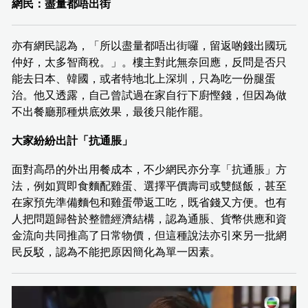
網民：盡量都唔出街
亦有網民認為，「所以盡量都唔出街囉，留返啲錢出國玩
仲好，太多智商稅。」。樓主對此無奈回應，反問是否只
能去日本、韓國，或者特地北上深圳，只為吃一份腿蛋
治。他又透露，自己曾試過在家自行下廚慳錢，但因為做
不出餐廳那種烘底效果，最後只能作罷。
大家紛紛出計「抗通脹」
面對高昂的外出用餐成本，不少網民亦分享「抗通脹」方
法，例如買即食麵配雞蛋、選擇平價壽司或雙餸飯，甚至
在家預先準備麵包和雞蛋帶返工吃，既省錢又方便。也有
人把問題歸咎於整體經濟結構，認為通脹、貨幣供應和資
金流向共同推高了日常物價，但這種說法亦引來另一批網
民反駁，認為不能把原因簡化為單一因素。