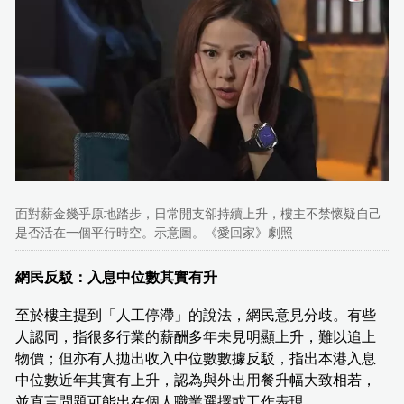
面對薪金幾乎原地踏步，日常開支卻持續上升，樓主不禁懷疑自己
是否活在一個平行時空。示意圖。《愛回家》劇照
網民反駁：入息中位數其實有升
至於樓主提到「人工停滯」的說法，網民意見分歧。有些
人認同，指很多行業的薪酬多年未見明顯上升，難以追上
物價；但亦有人拋出收入中位數數據反駁，指出本港入息
中位數近年其實有上升，認為與外出用餐升幅大致相若，
並直言問題可能出在個人職業選擇或工作表現。