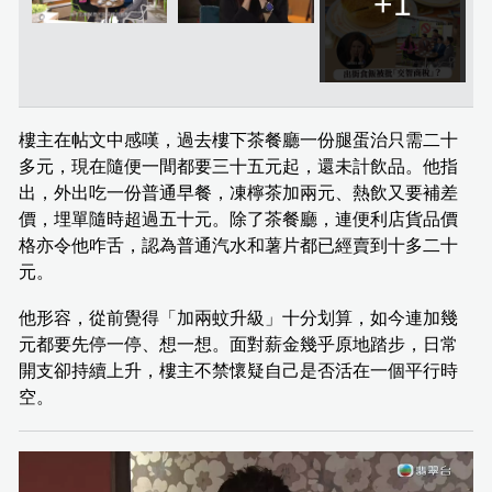
+1
樓主在帖文中感嘆，過去樓下茶餐廳一份腿蛋治只需二十
多元，現在隨便一間都要三十五元起，還未計飲品。他指
出，外出吃一份普通早餐，凍檸茶加兩元、熱飲又要補差
價，埋單隨時超過五十元。除了茶餐廳，連便利店貨品價
格亦令他咋舌，認為普通汽水和薯片都已經賣到十多二十
元。
他形容，從前覺得「加兩蚊升級」十分划算，如今連加幾
元都要先停一停、想一想。面對薪金幾乎原地踏步，日常
開支卻持續上升，樓主不禁懷疑自己是否活在一個平行時
空。