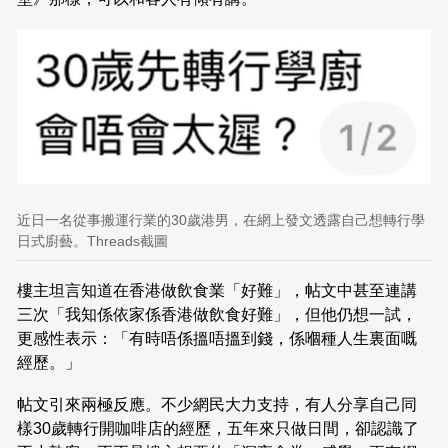
近日一名從事搬運行業的30歲港男，在網上發文透露自己想轉行學
日式廚藝。Threads截圖
樓主坦言知道在香港做飲食業「好難」，帖文中甚至連講
三次「我知係依家係香港做飲食好難」，但他仍想一試，
更感性表示：「有時唔係搵唔搵到錢，係嗰種人生裏面嘅
經歷。」
帖文引來兩極反應。不少網民大力支持，有人分享自己同
樣30歲轉行開咖啡店的經歷，五年來只做日間，卻認識了