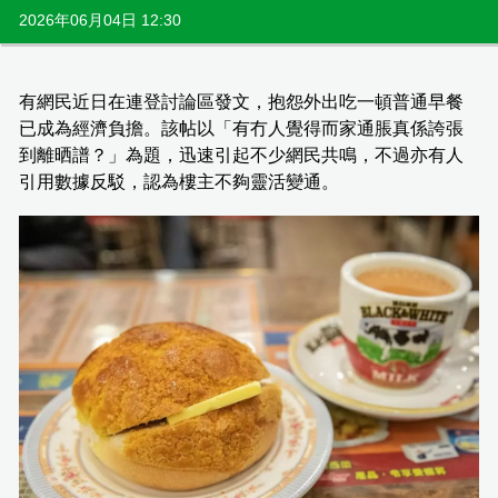
2026年06月04日 12:30
有網民近日在連登討論區發文，抱怨外出吃一頓普通早餐
已成為經濟負擔。該帖以「有冇人覺得而家通脹真係誇張
到離晒譜？」為題，迅速引起不少網民共鳴，不過亦有人
引用數據反駁，認為樓主不夠靈活變通。