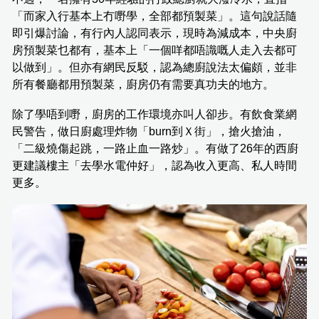
「而家入行基本上冇嘢學，全部都預製菜」。這句說話隨
即引爆討論，有行內人認同表示，現時為減成本，中央廚
房預製菜乜都有，基本上「一個咩都唔識嘅人走入去都可
以做到」。但亦有網民反駁，認為總廚說法太偏頗，並非
所有餐廳都用預製菜，廚房仍有需要真功夫的地方。
除了學唔到嘢，廚房的工作環境亦叫人卻步。有飲食業網
民警告，做日廚處理炸物「burn到Ｘ街」，搶火搶油，
「二級燒傷起跳，一路止血一路炒」。有做了26年的西廚
更建議樓主「去學水電仲好」，認為收入更高、私人時間
更多。