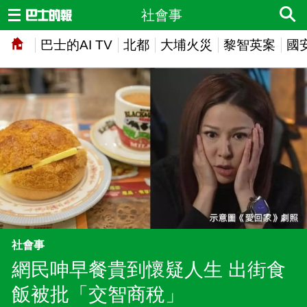
社會事
巴士的AI TV
北都
大埔火災
黎智英案
國
社會事
網民呻早餐貴到懷疑人生 出街食
飯被批「交智商稅」