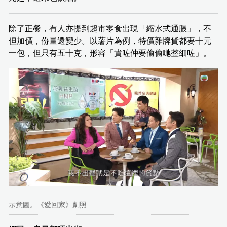
除了正餐，有人亦提到超市零食出現「縮水式通脹」，不
但加價，份量還變少。以薯片為例，特價雜牌貨都要十元
一包，但只有五十克，形容「貴咗仲要偷偷哋整細咗」。
示意圖。《愛回家》劇照