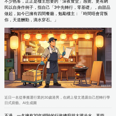
不少熟客，正正是樓主想要的「深夜食堂」感覺。更有網
民以自身作例子，指自己「3中先轉行，零基礎」，由甜品
做起，如今已擁有四間餐廳，勉勵樓主：「時間唔會背叛
你，天道酬勤，滴水穿石。」
近日一名從事搬運行業的30歲港男，在網上發文透露自己想轉行學
日式廚藝。AI生成圖
不過，一名擁有30年經驗的行政總廚就大潑冷水，直指