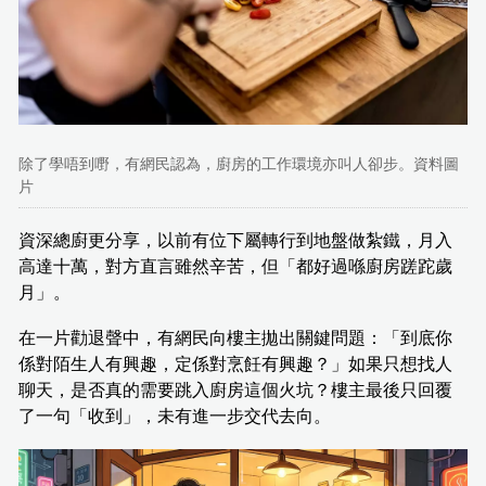
除了學唔到嘢，有網民認為，廚房的工作環境亦叫人卻步。資料圖
片
資深總廚更分享，以前有位下屬轉行到地盤做紮鐵，月入
高達十萬，對方直言雖然辛苦，但「都好過喺廚房蹉跎歲
月」。
在一片勸退聲中，有網民向樓主拋出關鍵問題：「到底你
係對陌生人有興趣，定係對烹飪有興趣？」如果只想找人
聊天，是否真的需要跳入廚房這個火坑？樓主最後只回覆
了一句「收到」，未有進一步交代去向。